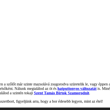
 a szőlőt már szinte mazsolává zsugorodva szüretelik le, vagy éppen al
elsőként. Nálunk megtalálod az öt és
hatputtonyos változatát
is. Miné
lálod a szintén tokaji
Szent Tamás Birtok Szamorodnit
.
ertbort, figyeljünk arra, hogy a bor édesebb legyen, mint az étel!