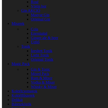
Rosé
Vörös bor
Gin
AKCIÓ
Magyar Gin
Original Gin
Mixerek
Cola
Energiaital
Ginger ale & beer
Üdítő
Tonik
Ízesített Tonik
Light Tonik
Original Tonik
Magic Pack
Gin & Tonic
Mixed Pack
Rum & Mixer
Vodka & Mixer
Whisky & Mixer
Koktélcsomagok
Koktélfűszerek
Delikát
Báreszközök