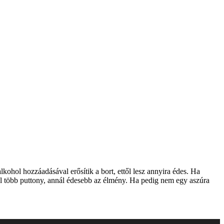
kohol hozzáadásával erősítik a bort, ettől lesz annyira édes. Ha
l több puttony, annál édesebb az élmény. Ha pedig nem egy aszúra