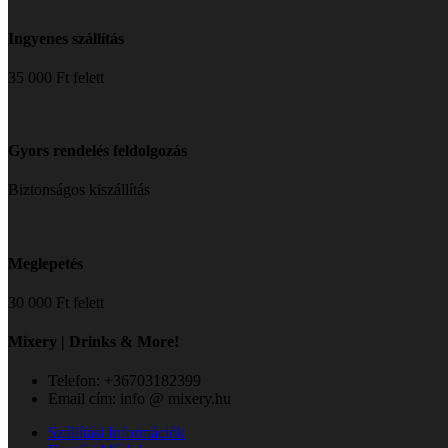
Ingyenes szállítás
35 000 Ft felett
Gyors rendelés feldolgozás
Biztonságos kiszállítás
Meglepetés
30 000 Ft felett
Mixery | Drinks & More!
Telefon: +36703182399
Email cím: info @ mixery.hu
Szállítási Információk