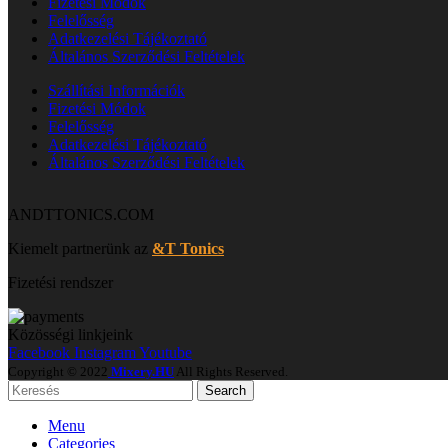
Fizetési Módok
Felelősség
Adatkezelési Tájékoztató
Általános Szerződési Feltételek
Szállítási Információk
Fizetési Módok
Felelősség
Adatkezelési Tájékoztató
Általános Szerződési Feltételek
ANDTTONICS.COM
Kiemelt partnerünk az
&T Tonics
Fizetési rendszer
Közösségi linkjeink
Facebook
Instagram
Youtube
Copyright © 2022
Mixery.HU
All Rights Reserved.
Search
Menu
Categories