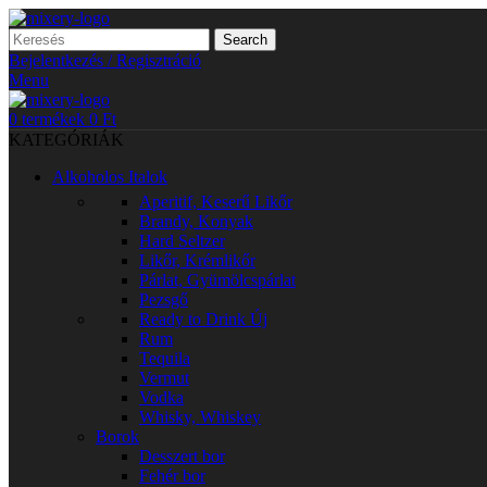
Search
Bejelentkezés / Regisztráció
Menu
0
termékek
0
Ft
KATEGÓRIÁK
Alkoholos Italok
Aperitif, Keserű Likőr
Brandy, Konyak
Hard Seltzer
Likőr, Krémlikőr
Párlat, Gyümölcspárlat
Pezsgő
Ready to Drink
Új
Rum
Tequila
Vermut
Vodka
Whisky, Whiskey
Borok
Desszert bor
Fehér bor