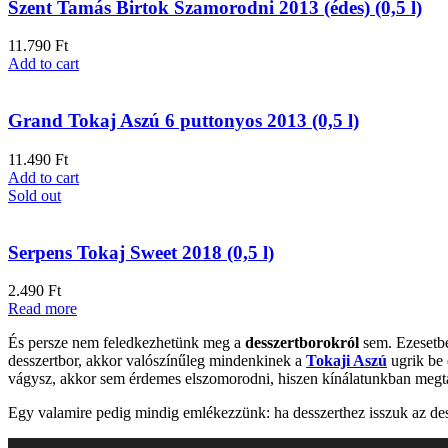
Szent Tamás Birtok Szamorodni 2013 (édes) (0,5 l)
11.790
Ft
Add to cart
Grand Tokaj Aszú 6 puttonyos 2013 (0,5 l)
11.490
Ft
Add to cart
Sold out
Serpens Tokaj Sweet 2018 (0,5 l)
2.490
Ft
Read more
És persze nem feledkezhetünk meg a
desszertborokról
sem. Ezesetben
desszertbor, akkor valószínűleg mindenkinek a
Tokaji Aszú
ugrik be 
vágysz, akkor sem érdemes elszomorodni, hiszen kínálatunkban megta
Egy valamire pedig mindig emlékezzünk: ha desszerthez isszuk az dessz