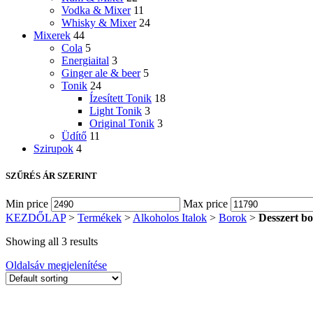
Vodka & Mixer
11
Whisky & Mixer
24
Mixerek
44
Cola
5
Energiaital
3
Ginger ale & beer
5
Tonik
24
Ízesített Tonik
18
Light Tonik
3
Original Tonik
3
Üdítő
11
Szirupok
4
SZŰRÉS ÁR SZERINT
Min price
Max price
KEZDŐLAP
>
Termékek
>
Alkoholos Italok
>
Borok
>
Desszert bo
Showing all 3 results
Oldalsáv megjelenítése