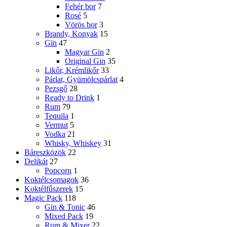
Fehér bor
7
Rosé
5
Vörös bor
3
Brandy, Konyak
15
Gin
47
Magyar Gin
2
Original Gin
35
Likőr, Krémlikőr
33
Párlat, Gyümölcspárlat
4
Pezsgő
28
Ready to Drink
1
Rum
79
Tequila
1
Vermut
5
Vodka
21
Whisky, Whiskey
31
Báreszközök
22
Delikát
27
Popcorn
1
Koktélcsomagok
36
Koktélfűszerek
15
Magic Pack
118
Gin & Tonic
46
Mixed Pack
19
Rum & Mixer
22