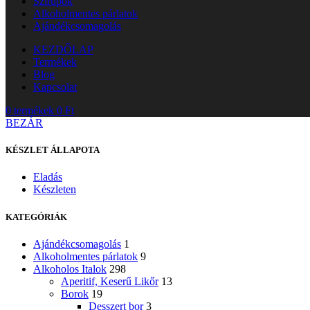
Szirupok
Alkoholmentes párlatok
Ajándékcsomagolás
KEZDŐLAP
Termékek
Blog
Kapcsolat
0
termékek
0
Ft
BEZÁR
KÉSZLET ÁLLAPOTA
Eladás
Készleten
KATEGÓRIÁK
Ajándékcsomagolás
1
Alkoholmentes párlatok
9
Alkoholos Italok
298
Aperitif, Keserű Likőr
13
Borok
19
Desszert bor
3