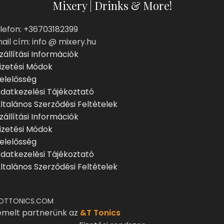
Mixery | Drinks & More!
lefon: +36703182399
ail cím: info @ mixery.hu
zállítási Információk
izetési Módok
elelősség
datkezelési Tájékoztató
ltalános Szerződési Feltételek
zállítási Információk
izetési Módok
elelősség
datkezelési Tájékoztató
ltalános Szerződési Feltételek
DTTONICS.COM
emelt partnerünk az
&T Tonics