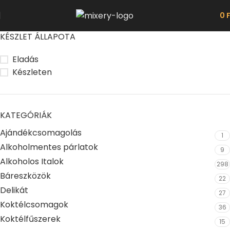
0
KÉSZLET ÁLLAPOTA
Eladás
Készleten
KATEGÓRIÁK
Ajándékcsomagolás
1
Alkoholmentes párlatok
9
Alkoholos Italok
298
Báreszközök
22
Delikát
27
Koktélcsomagok
36
Koktélfűszerek
15