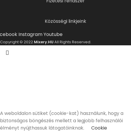
Fizetési rendszer
Közösségi linkjeink
cebook
Instagram
Youtube
Copyright © 2022
Mixery.HU
All Rights Reserved.
ELMÚLTÁL MÁR 18 ÉVES?
A Mixery.hu elkötelezett híve és támogatója a
felelősségteljes, kulturált italfogyasztásnak.
Alkoholtartalmú italokat kizárólag 18 életévüket
betöltött vásárlóinknak tudunk értékesíteni!
Elmúltam 18 éves
Nem vagyok még 18 éves
A weboldalon sütiket (cookie-kat) használunk, hogy a
biztonságos böngészés mellett a legjobb felhasználói
élményt nyújthassuk látogatóinknak.
Cookie