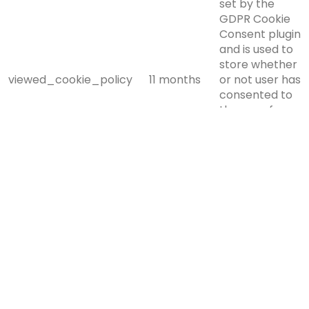
set by the
GDPR Cookie
Consent plugin
and is used to
store whether
viewed_cookie_policy
11 months
or not user has
consented to
the use of
cookies. It
does not store
any personal
data.
Functional
Functional
Functional cookies help to perform certain
functionalities like sharing the content of the website on