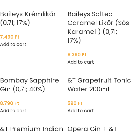
Baileys Krémlikőr
Baileys Salted
(0,7l; 17%)
Caramel Likőr (Sós
Karamell) (0,7l;
7.490
Ft
17%)
Add to cart
8.390
Ft
Add to cart
Bombay Sapphire
&T Grapefruit Tonic
Gin (0,7l; 40%)
Water 200ml
8.790
Ft
590
Ft
Add to cart
Add to cart
&T Premium Indian
Opera Gin + &T