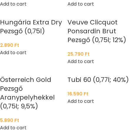
Add to cart
Add to cart
Hungária Extra Dry
Veuve Clicquot
Pezsgő (0,75l)
Ponsardin Brut
Pezsgő (0,75l; 12%)
2.890
Ft
Add to cart
25.790
Ft
Add to cart
Österreich Gold
Tubi 60 (0,77l; 40%)
Pezsgő
16.590
Ft
Aranypelyhekkel
Add to cart
(0,75l; 9,5%)
5.890
Ft
Add to cart