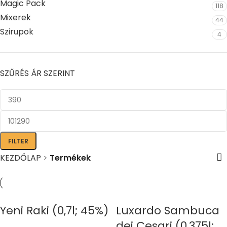
Magic Pack
118
Mixerek
44
Szirupok
4
SZŰRÉS ÁR SZERINT
FILTER
KEZDŐLAP
>
Termékek
Yeni Raki (0,7l; 45%)
Luxardo Sambuca
dei Cesari (0,375l;