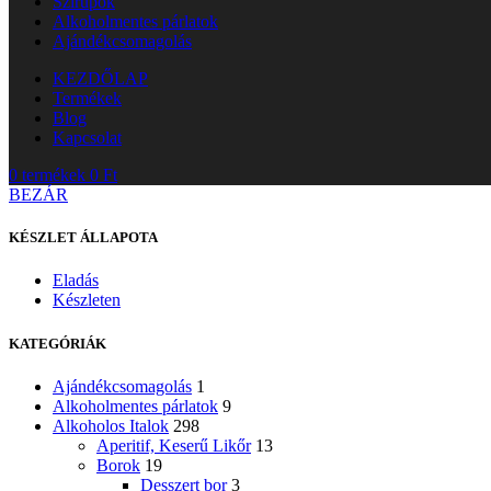
Szirupok
Alkoholmentes párlatok
Ajándékcsomagolás
KEZDŐLAP
Termékek
Blog
Kapcsolat
0
termékek
0
Ft
BEZÁR
KÉSZLET ÁLLAPOTA
Eladás
Készleten
KATEGÓRIÁK
Ajándékcsomagolás
1
Alkoholmentes párlatok
9
Alkoholos Italok
298
Aperitif, Keserű Likőr
13
Borok
19
Desszert bor
3