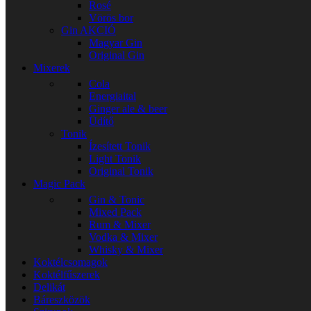
Rosé
Vörös bor
Gin
AKCIÓ
Magyar Gin
Original Gin
Mixerek
Cola
Energiaital
Ginger ale & beer
Üdítő
Tonik
Ízesített Tonik
Light Tonik
Original Tonik
Magic Pack
Gin & Tonic
Mixed Pack
Rum & Mixer
Vodka & Mixer
Whisky & Mixer
Koktélcsomagok
Koktélfűszerek
Delikát
Báreszközök