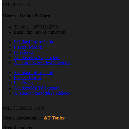
30 000 Ft felett
Mixery | Drinks & More!
Telefon: +36703182399
Email cím: info @ mixery.hu
Szállítási Információk
Fizetési Módok
Felelősség
Adatkezelési Tájékoztató
Általános Szerződési Feltételek
Szállítási Információk
Fizetési Módok
Felelősség
Adatkezelési Tájékoztató
Általános Szerződési Feltételek
ANDTTONICS.COM
Kiemelt partnerünk az
&T Tonics
Fizetési rendszer