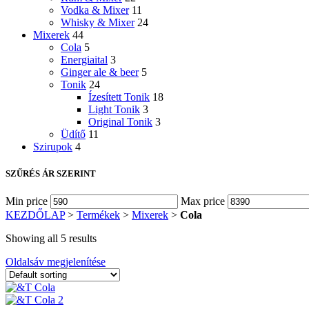
Vodka & Mixer
11
Whisky & Mixer
24
Mixerek
44
Cola
5
Energiaital
3
Ginger ale & beer
5
Tonik
24
Ízesített Tonik
18
Light Tonik
3
Original Tonik
3
Üdítő
11
Szirupok
4
SZŰRÉS ÁR SZERINT
Min price
Max price
KEZDŐLAP
>
Termékek
>
Mixerek
>
Cola
Showing all 5 results
Oldalsáv megjelenítése