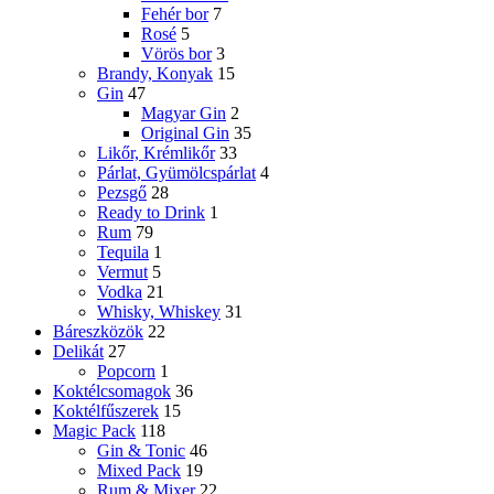
Fehér bor
7
Rosé
5
Vörös bor
3
Brandy, Konyak
15
Gin
47
Magyar Gin
2
Original Gin
35
Likőr, Krémlikőr
33
Párlat, Gyümölcspárlat
4
Pezsgő
28
Ready to Drink
1
Rum
79
Tequila
1
Vermut
5
Vodka
21
Whisky, Whiskey
31
Báreszközök
22
Delikát
27
Popcorn
1
Koktélcsomagok
36
Koktélfűszerek
15
Magic Pack
118
Gin & Tonic
46
Mixed Pack
19
Rum & Mixer
22