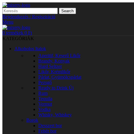
Search
Bejelentkezés / Regisztráció
Menu
0
termékek
0
Ft
KATEGÓRIÁK
Alkoholos Italok
Aperitif, Keserű Likőr
Brandy, Konyak
Hard Seltzer
Likőr, Krémlikőr
Párlat, Gyümölcspárlat
Pezsgő
Ready to Drink
Új
Rum
Tequila
Vermut
Vodka
Whisky, Whiskey
Borok
Desszert bor
Fehér bor