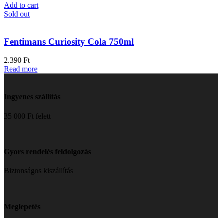
Add to cart
Sold out
Fentimans Curiosity Cola 750ml
2.390
Ft
Read more
Ingyenes szállítás
35 000 Ft felett
Gyors rendelés feldolgozás
Biztonságos kiszállítás
Meglepetés