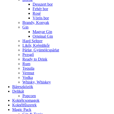
Desszert bor
Fehér bor
Rosé
Vörös bor
Brandy, Konyak
Gin
Magyar Gin
Original Gin
Hard Seltzer
Likőr, Krémlikőr
Párlat, Gyümölcspárlat
Pezsgő
Ready to Drink
Rum
Tequila
Vermut
Vodka
Whisky, Whiskey
Báreszközök
Delikát
Popcorn
Koktélcsomagok
Koktélfűszerek
Magic Pack