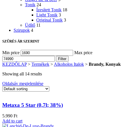
Tonik
24
Ízesített Tonik
18
Light Tonik
3
Original Tonik
3
Üdítő
11
Szirupok
4
SZŰRÉS ÁR SZERINT
Min price
Max price
Filter
KEZDŐLAP
>
Termékek
>
Alkoholos Italok
>
Brandy, Konyak
Showing all 14 results
Oldalsáv megjelenítése
Metaxa 5 Star (0,7l; 38%)
5.990
Ft
Add to cart