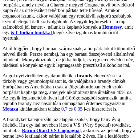
borpárlat, amely nevét a Charente megyei Cognac nevű borvidékről
kapta és az ott készített fehérbor párlata tette híressé. Amikor
cognacot iszunk, akkor valójában egy rendkívül szigorú szabályok
szerint létrejött italt kortyolgatunk. Az egyik leghíresebb – a rap
számokból jól ismert -, nálunk is kapható konyak a
Hennessy
, amit
egy
&T Indian tonikkal
kiegészítve izgalmas kombinációt
nyerünk.
Attól függően, hogy honnan származnak, a borpárlatokat különböző
névvel illetik. Persze nembaj, ha egy barátai összejövetel alkalmával
mindent “lekonyakozunk”, de jó ha tudjuk, ez egy eredetvédett név,
ráadásul a konyak az egyik legmagasabb presztízsű alkoholos ital.
Angol nyelvterületen gyakran illetik a
brandy
elnevezéssel a
törköly vagy gyümölcspárlatot is, de valójában a brandy címkét
Európában és Amerikában csak a tölgyfahordóban érlelt szőlő
borpárlat kaphatja meg, amelyek alkoholtartalma általában 40%-os.
Az egyik legismertebb ilyen ital Görögországból származik, amit a
legtöbb brandy-hez hasonlóan önmagában érdemes fogyasztani.
Metaxa
kínálatunkban találsz
0,7
és
0,05
l-es kiszerelést is.
A brandyket kategorizálni az alapján szokás, hogy hány évig
érlelték. Ha egy ital nevében látod a
V.S.
(Very Special) rövidítést,
mint pl. a
Baron Otard VS Cognagná
l, akkor ez azt jelenti, hogy a
benne lévő legfiatalabb párlat is legalább 2 éves. Ha a legidősebb