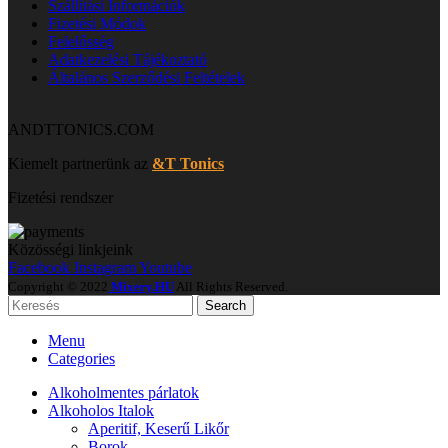
Szállítási Információk
Fizetési Módok
Felelősség
Adatkezelési Tájékoztató
Általános Szerződési Feltételek
ANDTTONICS.COM
Kiemelt partnerünk az
&T Tonics
Fizetési rendszer
Közösségi linkjeink
Facebook
Instagram
Youtube
Copyright © 2022
Mixery.HU
All Rights Reserved.
Search
Menu
Categories
Alkoholmentes párlatok
Alkoholos Italok
Aperitif, Keserű Likőr
Borok