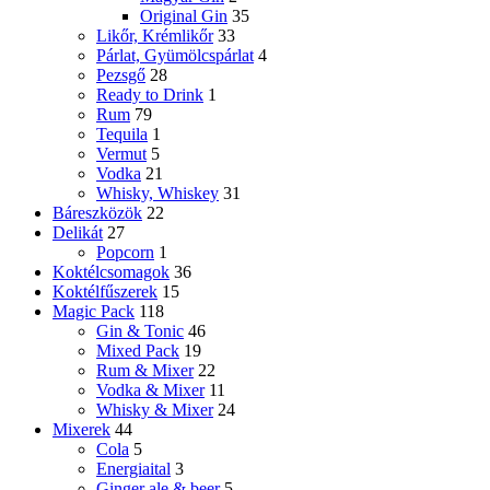
Original Gin
35
Likőr, Krémlikőr
33
Párlat, Gyümölcspárlat
4
Pezsgő
28
Ready to Drink
1
Rum
79
Tequila
1
Vermut
5
Vodka
21
Whisky, Whiskey
31
Báreszközök
22
Delikát
27
Popcorn
1
Koktélcsomagok
36
Koktélfűszerek
15
Magic Pack
118
Gin & Tonic
46
Mixed Pack
19
Rum & Mixer
22
Vodka & Mixer
11
Whisky & Mixer
24
Mixerek
44
Cola
5
Energiaital
3
Ginger ale & beer
5