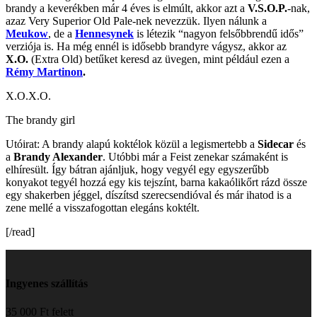
brandy a keverékben már 4 éves is elmúlt, akkor azt a
V.S.O.P.
-nak,
azaz Very Superior Old Pale-nek nevezzük. Ilyen nálunk a
Meukow
, de a
Hennesynek
is létezik “nagyon felsőbbrendű idős”
verziója is. Ha még ennél is idősebb brandyre vágysz, akkor az
X.O.
(Extra Old) betűket keresd az üvegen, mint például ezen a
Rémy Martinon
.
X.O.X.O.
The brandy girl
Utóirat: A brandy alapú koktélok közül a legismertebb a
Sidecar
és
a
Brandy Alexander
. Utóbbi már a Feist zenekar számaként is
elhíresült. Így bátran ajánljuk, hogy vegyél egy egyszerűbb
konyakot tegyél hozzá egy kis tejszínt, barna kakaólikőrt rázd össze
egy shakerben jéggel, díszítsd szerecsendióval és már ihatod is a
zene mellé a visszafogottan elegáns koktélt.
[/read]
Ingyenes szállítás
35 000 Ft felett