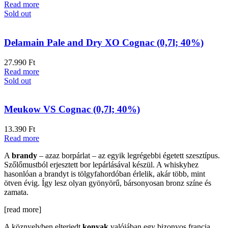
Read more
Sold out
Delamain Pale and Dry XO Cognac (0,7l; 40%)
27.990
Ft
Read more
Sold out
Meukow VS Cognac (0,7l; 40%)
13.390
Ft
Read more
A
brandy
– azaz borpárlat – az egyik legrégebbi égetett szesztípus.
Szőlőmustból erjesztett bor lepárlásával készül. A whiskyhez
hasonlóan a brandyt is tölgyfahordóban érlelik, akár több, mint
ötven évig. Így lesz olyan gyönyörű, bársonyosan bronz színe és
zamata.
[read more]
A köznyelvben elterjedt
konyak
valójában egy bizonyos francia