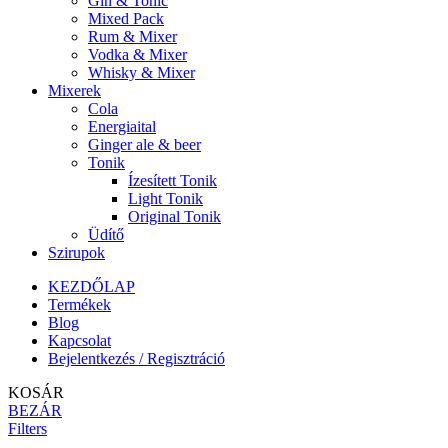
Gin & Tonic
Mixed Pack
Rum & Mixer
Vodka & Mixer
Whisky & Mixer
Mixerek
Cola
Energiaital
Ginger ale & beer
Tonik
Ízesített Tonik
Light Tonik
Original Tonik
Üdítő
Szirupok
KEZDŐLAP
Termékek
Blog
Kapcsolat
Bejelentkezés / Regisztráció
KOSÁR
BEZÁR
Filters