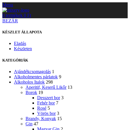
Menu
0
termékek
0
Ft
BEZÁR
KÉSZLET ÁLLAPOTA
Eladás
Készleten
KATEGÓRIÁK
Ajándékcsomagolás
1
Alkoholmentes párlatok
9
Alkoholos Italok
298
Aperitif, Keserű Likőr
13
Borok
19
Desszert bor
3
Fehér bor
7
Rosé
5
Vörös bor
3
Brandy, Konyak
15
Gin
47
Magyar Gin
2