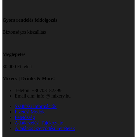
Gyors rendelés feldolgozás
Biztonságos kiszállítás
Meglepetés
30 000 Ft felett
Mixery | Drinks & More!
Telefon: +36703182399
Email cím: info @ mixery.hu
Szállítási Információk
Fizetési Módok
Felelősség
Adatkezelési Tájékoztató
Általános Szerződési Feltételek