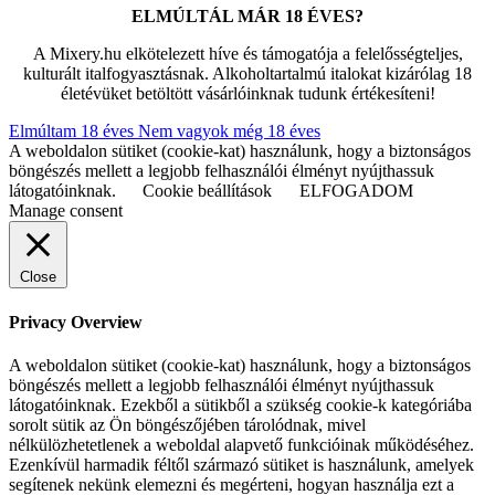
ELMÚLTÁL MÁR 18 ÉVES?
A Mixery.hu elkötelezett híve és támogatója a felelősségteljes,
kulturált italfogyasztásnak. Alkoholtartalmú italokat kizárólag 18
életévüket betöltött vásárlóinknak tudunk értékesíteni!
Elmúltam 18 éves
Nem vagyok még 18 éves
A weboldalon sütiket (cookie-kat) használunk, hogy a biztonságos
böngészés mellett a legjobb felhasználói élményt nyújthassuk
látogatóinknak.
Cookie beállítások
ELFOGADOM
Manage consent
Close
Privacy Overview
A weboldalon sütiket (cookie-kat) használunk, hogy a biztonságos
böngészés mellett a legjobb felhasználói élményt nyújthassuk
látogatóinknak. Ezekből a sütikből a szükség cookie-k kategóriába
sorolt sütik az Ön böngészőjében tárolódnak, mivel
nélkülözhetetlenek a weboldal alapvető funkcióinak működéséhez.
Ezenkívül harmadik féltől származó sütiket is használunk, amelyek
segítenek nekünk elemezni és megérteni, hogyan használja ezt a