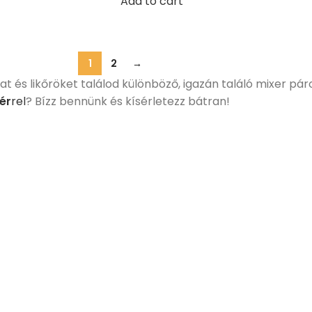
Add to cart
1
2
→
 és likőröket találod különböző, igazán találó mixer pá
ér
rel
? Bízz bennünk és kísérletezz bátran!