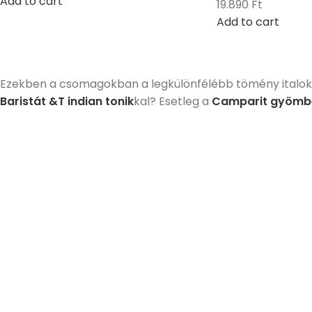
Add to cart
19.890
Ft
Add to cart
Ezekben a csomagokban a legkülönfélébb tömény italokat
Baristát &T indian tonik
kal? Esetleg a
Camparit gyömb