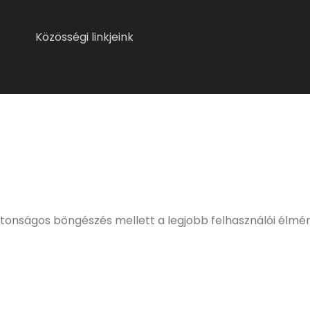
Közösségi linkjeink
ELMÚLTÁL MÁR 18 ÉVES?
eljes, kulturált italfogyasztásnak. Alkoholtartalmú italo
értékesíteni!
ztonságos böngészés mellett a legjobb felhasználói élmé