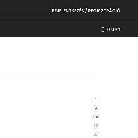
BEJELENTKEZÉS / REGISZTRÁCIÓ
0
0
FT
1
9
298
22
27