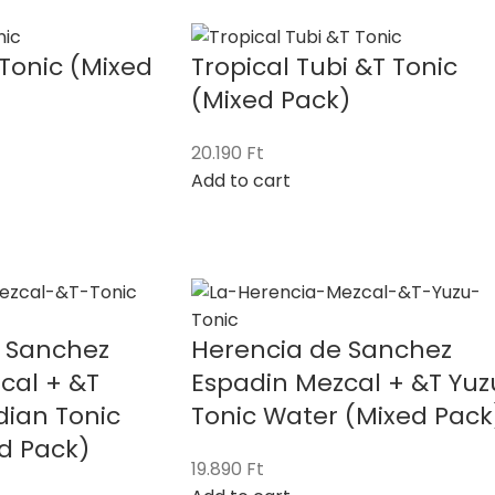
Tonic (Mixed
Tropical Tubi &T Tonic
(Mixed Pack)
20.190
Ft
Add to cart
 Sanchez
Herencia de Sanchez
cal + &T
Espadin Mezcal + &T Yuz
ian Tonic
Tonic Water (Mixed Pack
d Pack)
19.890
Ft