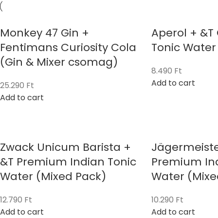
Monkey 47 Gin +
Aperol + &T 
Fentimans Curiosity Cola
Tonic Water
(Gin & Mixer csomag)
8.490
Ft
Add to cart
25.290
Ft
Add to cart
Zwack Unicum Barista +
Jägermeiste
&T Premium Indian Tonic
Premium Ind
Water (Mixed Pack)
Water (Mixe
12.790
Ft
10.290
Ft
Add to cart
Add to cart