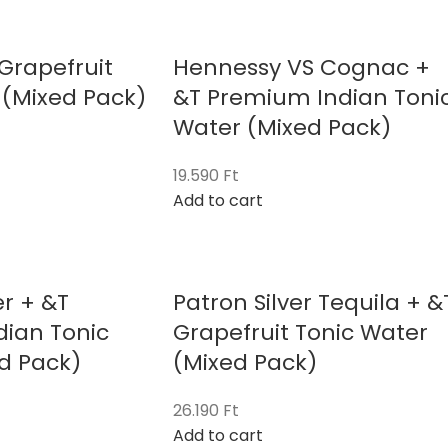
Grapefruit
Hennessy VS Cognac +
 (Mixed Pack)
&T Premium Indian Toni
Water (Mixed Pack)
19.590
Ft
Add to cart
r + &T
Patron Silver Tequila + &
ian Tonic
Grapefruit Tonic Water
d Pack)
(Mixed Pack)
26.190
Ft
Add to cart