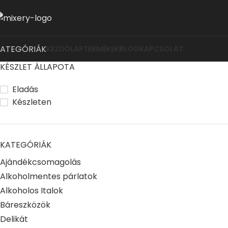
KATEGÓRIÁK
KEZDŐLAP
TERMÉKEK
BLOG
KAPCSOLAT
KÉSZLET ÁLLAPOTA
Eladás
Készleten
KATEGÓRIÁK
Ajándékcsomagolás
Alkoholmentes párlatok
Alkoholos Italok
Báreszközök
Delikát