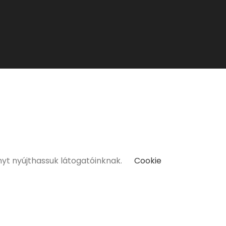
kat kizárólag 18 életévüket betöltött vásárlóinknak tudunk
nyt nyújthassuk látogatóinknak.
Cookie