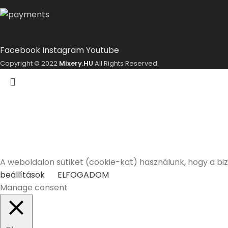
Facebook
Instagram
Youtube
Copyright © 2022
Mixery.HU
All Rights Reserved.
A Mixery.hu elkötelezett híve és támogatója a felelősségt
Elmúltam 18 éves
Nem vagyok még 18 éves
A weboldalon sütiket (cookie-kat) használunk, hogy a bi
beállítások
ELFOGADOM
Manage consent