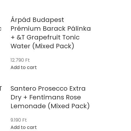
Árpád Budapest
c
Prémium Barack Pálinka
+ &T Grapefruit Tonic
Water (Mixed Pack)
12.790
Ft
Add to cart
T
Santero Prosecco Extra
Dry + Fentimans Rose
Lemonade (Mixed Pack)
9.190
Ft
Add to cart