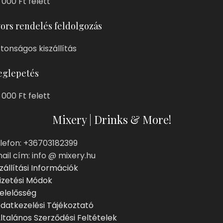
 000 Ft felett
ors rendelés feldolgozás
ztonságos kiszállítás
glepetés
 000 Ft felett
Mixery | Drinks & More!
lefon: +36703182399
ail cím: info @ mixery.hu
zállítási Információk
izetési Módok
elelősség
datkezelési Tájékoztató
ltalános Szerződési Feltételek