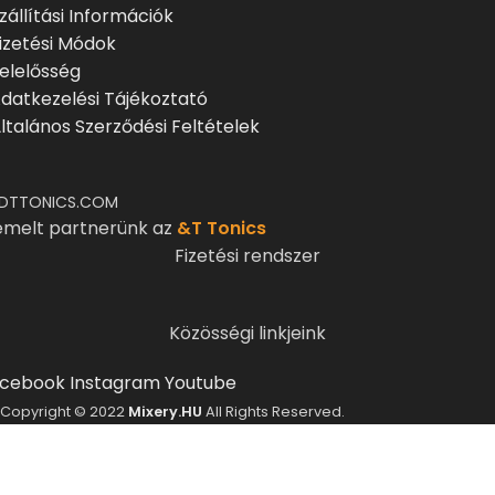
zállítási Információk
izetési Módok
elelősség
datkezelési Tájékoztató
ltalános Szerződési Feltételek
DTTONICS.COM
emelt partnerünk az
&T Tonics
Fizetési rendszer
Közösségi linkjeink
cebook
Instagram
Youtube
Copyright © 2022
Mixery.HU
All Rights Reserved.
ELMÚLTÁL MÁR 18 ÉVES?
A Mixery.hu elkötelezett híve és támogatója a