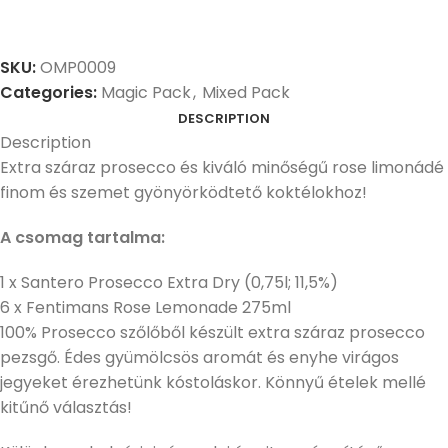
SKU:
OMP0009
Categories:
Magic Pack
,
Mixed Pack
DESCRIPTION
Description
Extra száraz prosecco és kiváló minőségű rose limonádé
finom és szemet gyönyörködtető koktélokhoz!
A csomag tartalma:
1 x Santero Prosecco Extra Dry (0,75l; 11,5%)
6 x Fentimans Rose Lemonade 275ml
100% Prosecco szőlőből készült extra száraz prosecco
pezsgő. Édes gyümölcsös aromát és enyhe virágos
jegyeket érezhetünk kóstoláskor. Könnyű ételek mellé
kitűnő választás!