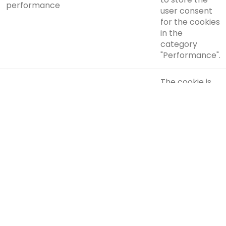
performance
user consent
for the cookies
in the
category
"Performance".
The cookie is
set by the
GDPR Cookie
Consent plugin
and is used to
store whether
viewed_cookie_policy
11 months
or not user has
consented to
the use of
cookies. It
does not store
any personal
data.