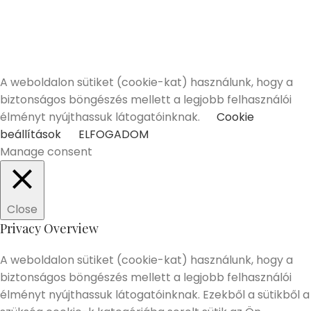
felelősségteljes, kulturált italfogyasztásnak.
Alkoholtartalmú italokat kizárólag 18 életévüket
betöltött vásárlóinknak tudunk értékesíteni!
Elmúltam 18 éves
Nem vagyok még 18 éves
A weboldalon sütiket (cookie-kat) használunk, hogy a
biztonságos böngészés mellett a legjobb felhasználói
élményt nyújthassuk látogatóinknak.
Cookie
beállítások
ELFOGADOM
Manage consent
Close
Privacy Overview
A weboldalon sütiket (cookie-kat) használunk, hogy a
biztonságos böngészés mellett a legjobb felhasználói
élményt nyújthassuk látogatóinknak. Ezekből a sütikből a