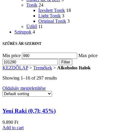
Tonik
24
Ízesített Tonik
18
Light Tonik
3
Original Tonik
3
Üdítő
11
Szirupok
4
SZŰRÉS ÁR SZERINT
Min price
Max price
Filter
KEZDŐLAP
>
Termékek
>
Alkoholos Italok
Showing 1–16 of 297 results
Oldalsáv megjelenítése
Yeni Raki (0,7l; 45%)
9.890
Ft
Add to cart