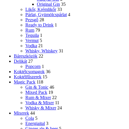
Original Gin
35
Likőr, Krémlikőr
33
Párlat, Gyümölcspárlat
4
Pezsgő
28
Ready to Drink
1
Rum
79
Tequila
1
Vermut
5
Vodka
21
Whisky, Whiskey
31
Báreszközök
22
Delikát
27
Popcorn
1
Koktélcsomagok
36
Koktélfűszerek
15
Magic Pack
118
Gin & Tonic
46
Mixed Pack
19
Rum & Mixer
22
Vodka & Mixer
11
Whisky & Mixer
24
Mixerek
44
Cola
5
Energiaital
3
Ginger ale & beer
5