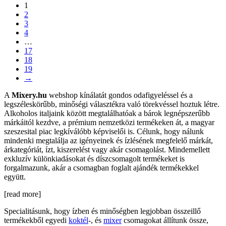
1
2
3
4
…
17
18
19
→
A
Mixery.hu
webshop kínálatát gondos odafigyeléssel és a
legszéleskörűbb, minőségi választékra való törekvéssel hoztuk létre.
Alkoholos italjaink között megtalálhatóak a bárok legnépszerűbb
márkáitól kezdve, a prémium nemzetközi termékeken át, a magyar
szeszesital piac legkíválóbb képviselői is. Célunk, hogy nálunk
mindenki megtalálja az igényeinek és ízlésének megfelelő márkát,
árkategóriát, ízt, kiszerelést vagy akár csomagolást. Mindemellett
exkluzív különkiadásokat és díszcsomagolt termékeket is
forgalmazunk, akár a csomagban foglalt ajándék termékekkel
együtt.
[read more]
Specialitásunk, hogy ízben és minőségben legjobban összeillő
termékekből egyedi
koktél
-, és
mixer
csomagokat állítunk össze,