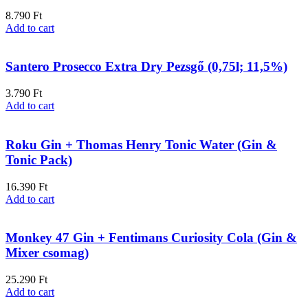
8.790
Ft
Add to cart
Santero Prosecco Extra Dry Pezsgő (0,75l; 11,5%)
3.790
Ft
Add to cart
Roku Gin + Thomas Henry Tonic Water (Gin &
Tonic Pack)
16.390
Ft
Add to cart
Monkey 47 Gin + Fentimans Curiosity Cola (Gin &
Mixer csomag)
25.290
Ft
Add to cart