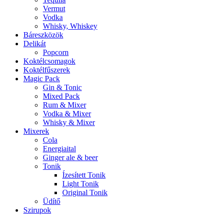
Vermut
Vodka
Whisky, Whiskey
Báreszközök
Delikát
Popcorn
Koktélcsomagok
Koktélfűszerek
Magic Pack
Gin & Tonic
Mixed Pack
Rum & Mixer
Vodka & Mixer
Whisky & Mixer
Mixerek
Cola
Energiaital
Ginger ale & beer
Tonik
Ízesített Tonik
Light Tonik
Original Tonik
Üdítő
Szirupok