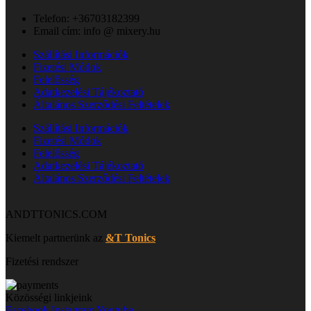
Telefon: +36703182399
Email cím: info @ mixery.hu
Szállítási Információk
Fizetési Módok
Felelősség
Adatkezelési Tájékoztató
Általános Szerződési Feltételek
Szállítási Információk
Fizetési Módok
Felelősség
Adatkezelési Tájékoztató
Általános Szerződési Feltételek
ANDTTONICS.COM
Kiemelt partnerünk az
&T Tonics
Fizetési rendszer
Közösségi linkjeink
Facebook
Instagram
Youtube