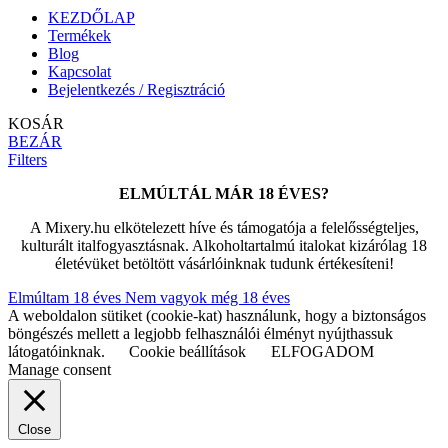
KEZDŐLAP
Termékek
Blog
Kapcsolat
Bejelentkezés / Regisztráció
KOSÁR
BEZÁR
Filters
ELMÚLTÁL MÁR 18 ÉVES?
A Mixery.hu elkötelezett híve és támogatója a felelősségteljes,
kulturált italfogyasztásnak. Alkoholtartalmú italokat kizárólag 18
életévüket betöltött vásárlóinknak tudunk értékesíteni!
Elmúltam 18 éves
Nem vagyok még 18 éves
A weboldalon sütiket (cookie-kat) használunk, hogy a biztonságos
böngészés mellett a legjobb felhasználói élményt nyújthassuk
látogatóinknak.
Cookie beállítások
ELFOGADOM
Manage consent
Close