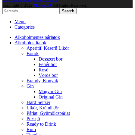
Copyright © 2022
Mixery.HU
All Rights Reserved.
Search
Menu
Categories
Alkoholmentes párlatok
Alkoholos Italok
Aperitif, Keserű Likőr
Borok
Desszert bor
Fehér bor
Rosé
Vörös bor
Brandy, Konyak
Gin
Magyar Gin
Original Gin
Hard Seltzer
Likőr, Krémlikőr
Párlat, Gyümölcspárlat
Pezsgő
Ready to Drink
Rum
Tequila