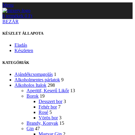
Menu
0
termékek
0
Ft
BEZÁR
KÉSZLET ÁLLAPOTA
Eladás
Készleten
KATEGÓRIÁK
Ajándékcsomagolás
1
Alkoholmentes párlatok
9
Alkoholos Italok
298
Aperitif, Keserű Likőr
13
Borok
19
Desszert bor
3
Fehér bor
7
Rosé
5
Vörös bor
3
Brandy, Konyak
15
Gin
47
Magyar Gin
2