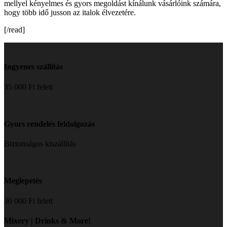
mellyel kényelmes és gyors megoldást kínálunk vásárlóink számára,
hogy több idő jusson az italok élvezetére.
[/read]
Ingyenes szállítás
35 000 Ft felett
Gyors rendelés feldolgozás
Biztonságos kiszállítás
Meglepetés
30 000 Ft felett
Mixery | Drinks & More!