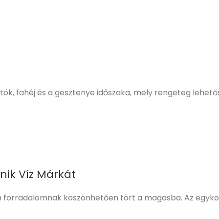
 sütőtök, fahéj és a gesztenye időszaka, mely rengeteg lehető
ik Víz Márkát
n forradalomnak köszönhetően tört a magasba. Az egykor