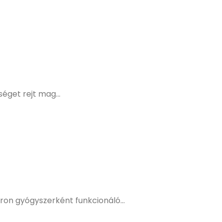
séget rejt mag...
on gyógyszerként funkcionáló...