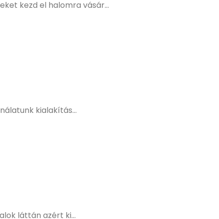
ket kezd el halomra vásár...
álatunk kialakítás...
ok láttán azért ki...