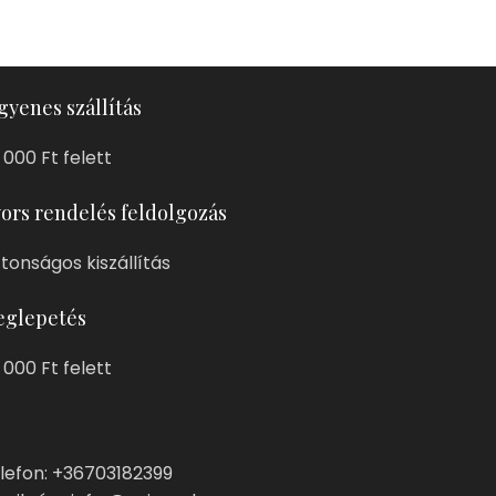
gyenes szállítás
 000 Ft felett
ors rendelés feldolgozás
ztonságos kiszállítás
glepetés
 000 Ft felett
lefon: +36703182399