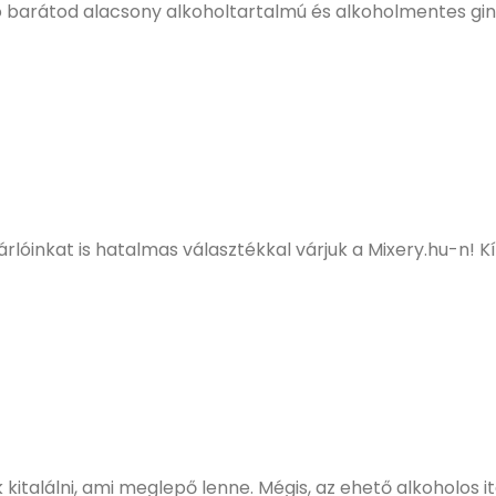
 barátod alacsony alkoholtartalmú és alkoholmentes gine
rlóinkat is hatalmas választékkal várjuk a Mixery.hu-n! Kín
italálni, ami meglepő lenne. Mégis, az ehető alkoholos ital