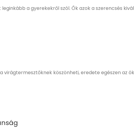
t leginkább a gyerekekről szól. Ők azok a szerencsés kivála
virágtermesztőknek köszönheti, eredete egészen az ókorig
zanság