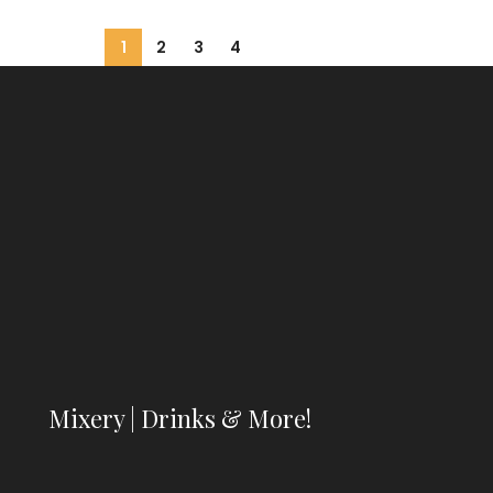
1
2
3
4
Mixery | Drinks & More!