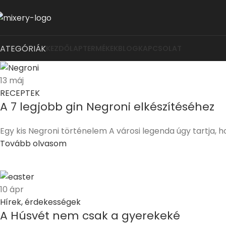
KATEGÓRIÁK
KEZDŐLAP
TERMÉKEK
BLOG
KAPCSOLAT
13
máj
RECEPTEK
A 7 legjobb gin Negroni elkészítéséhez
Egy kis Negroni történelem A városi legenda úgy tartja, ho
Tovább olvasom
10
ápr
Hírek, érdekességek
A Húsvét nem csak a gyerekeké