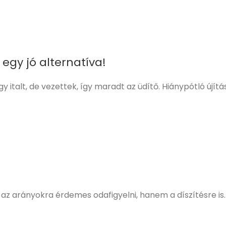
egy jó alternatíva!
y italt, de vezettek, így maradt az üdítő. Hiánypótló újítá
z arányokra érdemes odafigyelni, hanem a díszítésre is. 