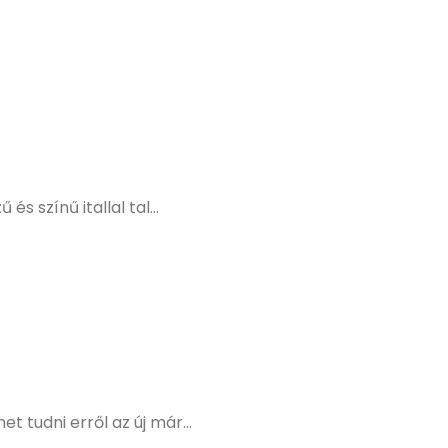
 színű itallal tal...
 tudni erről az új már...