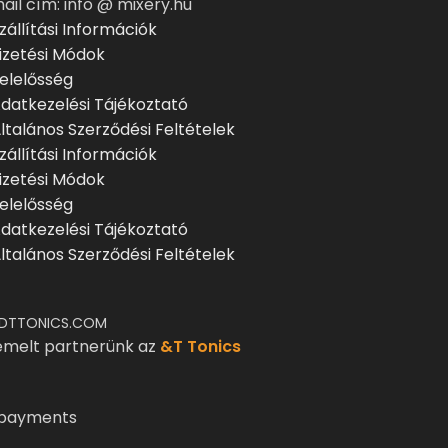
ail cím: info @ mixery.hu
zállítási Információk
izetési Módok
elelősség
datkezelési Tájékoztató
ltalános Szerződési Feltételek
zállítási Információk
izetési Módok
elelősség
datkezelési Tájékoztató
ltalános Szerződési Feltételek
DTTONICS.COM
emelt partnerünk az
&T Tonics