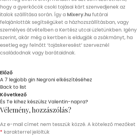
hogy a gyerkőcök csoki tojásai kárt szenvedjenek az
italok szállítása során. Így a
Mixery.hu
futárai
felajánlották segítségüket a házhozszállításban, vagy
személyes átvételben a Kertész utcai üzletünkben. Igény
szerint, akár még a kertben is eldugják a zsákmányt, ha
esetleg egy felnőtt ‘tojáskeresést’ szerveznél
családodnak vagy barátaidnak.
Előző
A 7 legjobb gin Negroni elkészítéséhez
Back to list
Következő
És Te kihez készülsz Valentin-napra?
Vélemény, hozzászólás?
Az e-mail címet nem tesszük közzé.
A kötelező mezőket
*
karakterrel jelöltük