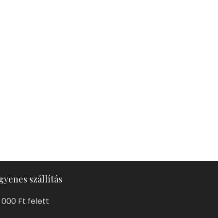
gyenes szállítás
 000 Ft felett