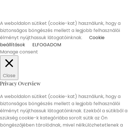
Alkoholtartalmú italokat kizárólag 18 életévüket
betöltött vásárlóinknak tudunk értékesíteni!
Elmúltam 18 éves
Nem vagyok még 18 éves
A weboldalon sütiket (cookie-kat) használunk, hogy a
biztonságos böngészés mellett a legjobb felhasználói
élményt nyújthassuk látogatóinknak.
Cookie
beállítások
ELFOGADOM
Manage consent
Close
Privacy Overview
A weboldalon sütiket (cookie-kat) használunk, hogy a
biztonságos böngészés mellett a legjobb felhasználói
élményt nyújthassuk látogatóinknak. Ezekből a sütikből a
szükség cookie-k kategóriába sorolt sütik az Ön
böngészőjében tárolódnak, mivel nélkülözhetetlenek a