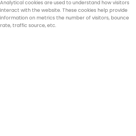
Analytical cookies are used to understand how visitors
interact with the website. These cookies help provide
information on metrics the number of visitors, bounce
rate, traffic source, etc.
Advertisement
Advertisement
Advertisement cookies are used to provide visitors with
relevant ads and marketing campaigns. These cookies
track visitors across websites and collect information to
provide customized ads.
Others
Others
Other uncategorized cookies are those that are being
analyzed and have not been classified into a category as
yet.
SAVE & ACCEPT