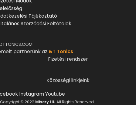
izetési Módok
elelősség
datkezelési Tájékoztató
ltalános Szerződési Feltételek
DTTONICS.COM
emelt partnerünk az
&T Tonics
Fizetési rendszer
Közösségi linkjeink
cebook
Instagram
Youtube
Copyright © 2022
Mixery.HU
All Rights Reserved.
ELMÚLTÁL MÁR 18 ÉVES?
A Mixery.hu elkötelezett híve és támogatója a
felelősségteljes, kulturált italfogyasztásnak.