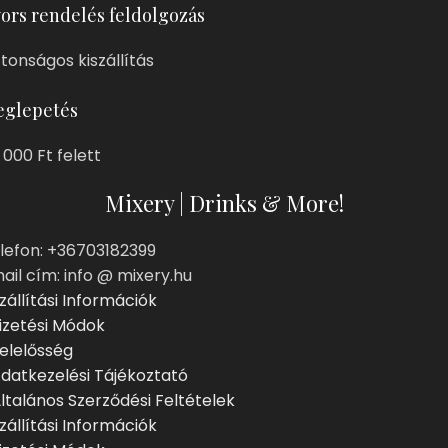
ors rendelés feldolgozás
ztonságos kiszállítás
glepetés
 000 Ft felett
Mixery | Drinks & More!
lefon: +36703182399
ail cím: info @ mixery.hu
zállítási Információk
izetési Módok
elelősség
datkezelési Tájékoztató
ltalános Szerződési Feltételek
zállítási Információk