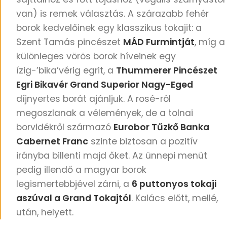
van) is remek választás. A szárazabb fehér
borok kedvelőinek egy klasszikus tokajit: a
Szent Tamás pincészet
MÁD Furmintját
, míg a
különleges vörös borok híveinek egy
ízig-’bika’vérig egrit, a
Thummerer Pincészet
Egri Bikavér Grand Superior Nagy-Eged
díjnyertes borát ajánljuk. A rosé-ról
megoszlanak a vélemények, de a tolnai
borvidékről származó
Eurobor Tűzkő Banka
Cabernet Franc
szinte biztosan a pozitív
irányba billenti majd őket. Az ünnepi menüt
pedig illendő a magyar borok
legismertebbjével zárni, a
6 puttonyos tokaji
aszúval a Grand Tokajtól
. Kalács előtt, mellé,
után, helyett.