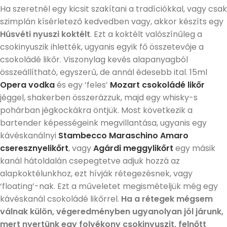
Ha szeretnél egy kicsit szakítani a tradíciókkal, vagy csak
szimplán kísérletező kedvedben vagy, akkor készíts egy
Húsvéti nyuszi koktélt
. Ezt a koktélt valószínűleg a
csokinyuszik ihlették, ugyanis egyik fő összetevője a
csokoládé likőr. Viszonylag kevés alapanyagból
összeállítható, egyszerű, de annál édesebb ital. 15ml
Opera vodka
és egy ‘feles’
Mozart csokoládé likőr
jéggel, shakerben összerázzuk, majd egy whisky-s
pohárban jégkockákra öntjük. Most következik a
bartender képességeink megvillantása, ugyanis egy
kávéskanálnyi
Stambecco Maraschino Amaro
cseresznyelikőrt
, vagy
Agárdi meggylikőrt
egy másik
kanál hátoldalán csepegtetve adjuk hozzá az
alapkoktélunkhoz, ezt hívják rétegezésnek, vagy
‘floating’-nak. Ezt a műveletet megismételjük még egy
kávéskanál csokoládé likőrrel.
Ha a rétegek mégsem
válnak külön, végeredményben ugyanolyan jól járunk,
mert nyertünk egy folyékony csokinyuszit, felnőtt