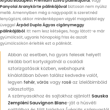
Árpád Budapest Prémium szilva pálinkájával
, vagy
Panyolai Aranykörte pálinkájával
biztosan nem nyúlsz
mellé. Amennyiben még a nagypapát is szeretnéd
lenyűgözni, akkor mindenképpen vigyél magaddal egy
üveggel
Árpád Dupla Ágyas cigánymeggy
pálinkájából
. Itt nem lesz kétséges, hogy látott-e már
gyümölcsöt, ugyanis hónapokig friss és aszalt
gyümölcsökön érlelték ezt a pálinkát.
Abban az esetben, ha gyors felesek helyett
inkább bort kortyolgatnál a családi
sztorizgatások közben, webshopunk
kínálatában bőven találsz kedvedre valót,
legyen
fehér
,
vörös
vagy
rosé
az ízlelőbimbóid
választottja.
A szárnyasokhoz és sajtokhoz ajánlott
Sauska
Zempléni Sauvignon Blanc
-ját a húsvéti
sajttálhoz és főtt tojáshoz (végülis szárnyastól