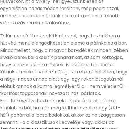
Húsvétkor. Itt a Mixery-nél igyekszünk ezen az
egyenlőtlen bánásmódon fordítani, még pedig azzal,
amihez a legjobban értünk: italokat ajánlani a felnőtt
szórakozás maximalizálásához.
Talán nem állítunk valótlant azzal, hogy hazánkban a
húsvéti menü elengedhetetlen eleme a pálinka és a bor.
Mindamellett, hogy a magyar borvidékek minden ízében
kiváló borokkal ékesítik poharainkat, az sem kétséges,
hogy a hazai ‘pálinka-földek’ is bőséges terméssel
látnak el minket. Valószínűleg az is elkerülhetetlen, hogy
a négy-napos ünnep alatt egy-egy rokonlátogatásnál
előbukkannak a kamra legmélyéről a – nem véletlenül –
‘kerítésszaggatónak’ nevezett házi párlatok.
Erre felkészülve hoztunk nektek pár ötletet pálinka
kínálatunkból, ha már meg kell inni azzal az egy (két-
há’) pohárral a locsolkodókkal, akkor az ne szaggasson
semmit. Ha a klasszikusok kedvelője vagy, akkor az