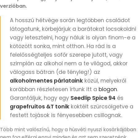
verzióban.
A hosszú hétvége során legtöbben családot
látogatunk, körbejárjuk a barátokat locsokoldni
vagy letesztelni, hogy náluk is olyan finom-e a
kötözött sonka, mint otthon. Ha rád is a
felelősségteljes sofőr szerepe jutott, vagy
szimplán az alkohol nem a te világod, akkor
válogass bátran (de tényleg!) az
alkoholmentes párlataink
közül, melyekről
korábban részletesen írtunk itt a
blogon
.
Garantáljuk, hogy egy
Seedlip Spice 94
és
grapefruitos &T tonik
koktélt szürcsölgetve a
festett tojások is fényesebben csillognak.
Több mint valószínű, hogy a húsvéti nyuszi kosárkájában
nem fog elférni ennyi minden és azt sem szeretnénk,