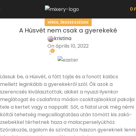
0
HÍREK, ÉRDEKESSÉGEK
A Húsvét nem csak a gyerekeké
kristina
On április 10, 2022
0
Lássuk be, a Húsvét, a főtt tojás és a fonott kalács
mellett leginkább a gyerekekről szól. Ők azok a
szerencsés kiválasztottak, akiket a nyuszi ilyenkor
meglátogat és csalafinta módon csokitojásokkal pakolja
tele a kertet vagy a nappalit. Sőt, a fiatal urak még némi
költői tehetség megcsillogtatása után tömött kis zakó-
zsebekkel térhetnek haza a malacperselyükhöz.
Szórakozás, izgalom és színtiszta haszon gyereknek lenni