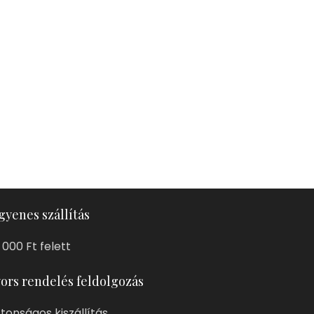
gyenes szállítás
 000 Ft felett
ors rendelés feldolgozás
ztonságos kiszállítás