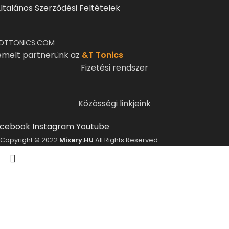
ltalános Szerződési Feltételek
DTTONICS.COM
emelt partnerünk az
&T Tonics
Fizetési rendszer
Közösségi linkjeink
cebook
Instagram
Youtube
Copyright © 2022
Mixery.HU
All Rights Reserved.
ELMÚLTÁL MÁR 18 ÉVES?
A Mixery.hu elkötelezett híve és támogatója a
felelősségteljes, kulturált italfogyasztásnak.
Alkoholtartalmú italokat kizárólag 18 életévüket