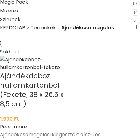
Magic Pack
118
Mixerek
44
Szirupok
4
KEZDŐLAP
>
Termékek
>
Ajándékcsomagolás
Sold out
Ajándékdoboz
hullámkartonból
(Fekete; 38 x 26,5 x
8,5 cm)
1.990
Ft
Read more
Ajándékcsomagolási kiegésztők: dísz-, és