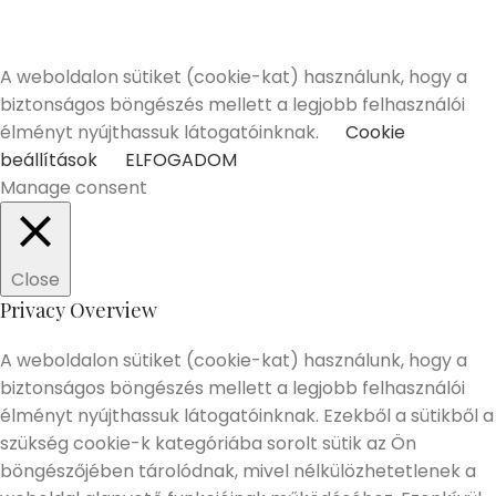
betöltött vásárlóinknak tudunk értékesíteni!
Elmúltam 18 éves
Nem vagyok még 18 éves
A weboldalon sütiket (cookie-kat) használunk, hogy a
biztonságos böngészés mellett a legjobb felhasználói
élményt nyújthassuk látogatóinknak.
Cookie
beállítások
ELFOGADOM
Manage consent
Close
Privacy Overview
A weboldalon sütiket (cookie-kat) használunk, hogy a
biztonságos böngészés mellett a legjobb felhasználói
élményt nyújthassuk látogatóinknak. Ezekből a sütikből a
szükség cookie-k kategóriába sorolt sütik az Ön
böngészőjében tárolódnak, mivel nélkülözhetetlenek a