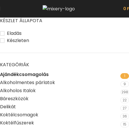
0
KÉSZLET ÁLLAPOTA
Eladás
Készleten
KATEGÓRIÁK
Ajándékcsomagolás
1
Alkoholmentes párlatok
9
Alkoholos Italok
298
Báreszközök
22
Delikát
27
Koktélcsomagok
36
Koktélfűszerek
15