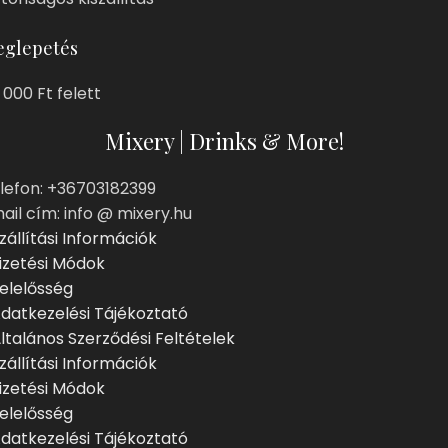
glepetés
 000 Ft felett
Mixery | Drinks & More!
lefon: +36703182399
ail cím: info @ mixery.hu
zállítási Információk
izetési Módok
elelősség
datkezelési Tájékoztató
ltalános Szerződési Feltételek
zállítási Információk
izetési Módok
elelősség
datkezelési Tájékoztató