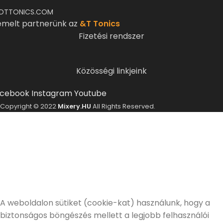
DTTONICS.COM
emelt partnerünk az
&T Tonics
Fizetési rendszer
Közösségi linkjeink
cebook
Instagram
Youtube
Copyright © 2022
Mixery.HU
All Rights Reserved.
ELMÚLTÁL MÁR 18 ÉVES?
A Mixery.hu elkötelezett híve és támogatója a
felelősségteljes, kulturált italfogyasztásnak.
Alkoholtartalmú italokat kizárólag 18 életévüket
betöltött vásárlóinknak tudunk értékesíteni!
Elmúltam 18 éves
Nem vagyok még 18 éves
A weboldalon sütiket (cookie-kat) használunk, hogy a
biztonságos böngészés mellett a legjobb felhasználói