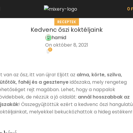
0
RECEPTEK
Kedvenc őszi koktéljaink
hamid
On október 8, 2021
0
tt van az ősz, itt van újra! Eljött az
alma, körte, szilva,
ütőtök, fahéj és a gesztenye
időszaka, mely rengeteg
ehetőséget rejt magában. Lehet, hogy a nappalok
övidebbek, de nézzük a jó oldalát:
annál hosszabbak az
jszakák
! Összegyűjtöttük ezért a kedvenc őszi hangulatú
oktéljainkat, melyekkel bekuckózhattok a hideg estéken!