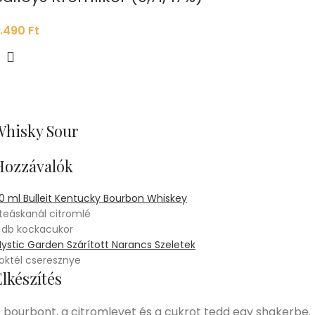
.490
Ft
Whisky Sour
Hozzávalók
0 ml Bulleit Kentucky Bourbon Whiskey
 teáskanál citromlé
 db kockacukor
ystic Garden Szárított Narancs Szeletek
oktél cseresznye
lkészítés
 bourbont, a citromlevet és a cukrot tedd egy shakerbe.