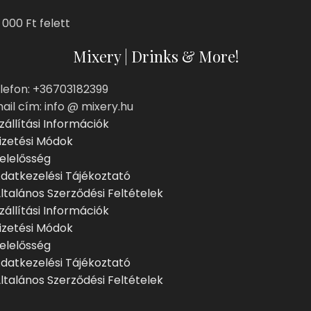
 000 Ft felett
Mixery | Drinks & More!
lefon: +36703182399
ail cím: info @ mixery.hu
zállítási Információk
izetési Módok
elelősség
datkezelési Tájékoztató
ltalános Szerződési Feltételek
zállítási Információk
izetési Módok
elelősség
datkezelési Tájékoztató
ltalános Szerződési Feltételek