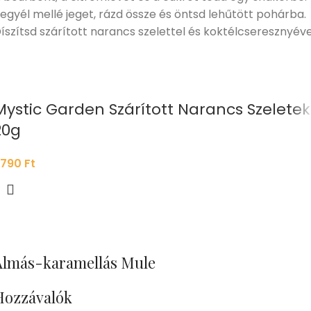
egyél mellé jeget, rázd össze és öntsd lehűtött pohárba.
íszítsd szárított narancs szelettel és koktélcseresznyéve
Mystic Garden Szárított Narancs Szeletek
20g
.790
Ft
Almás-karamellás Mule
Hozzávalók