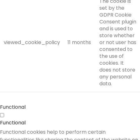
The cookie is
set by the
GDPR Cookie
Consent plugin
and is used to
store whether
viewed_cookie_policy
11 months
or not user has
consented to
the use of
cookies. It
does not store
any personal
data.
Functional
Functional
Functional cookies help to perform certain
functionalities like sharing the content of the website on