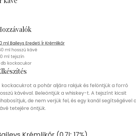
r kávé
Hozzávalók
0 ml Baileys Eredeti Ír Krémlikőr
60 ml hosszú kávé
0 ml tejszín
 db kockacukor
lkészítés
 kockacukrot a pohár aljára rakjuk és felöntjük a forró
osszú kávéval. Beleöntjük a whiskey-t. A tejszínt kicsit
ihabosítjuk, de nem verjük fel, és egy kanál segítségével 
ávé tetejére öntjük.
Baileys Krémlikőr (0,7l; 17%)