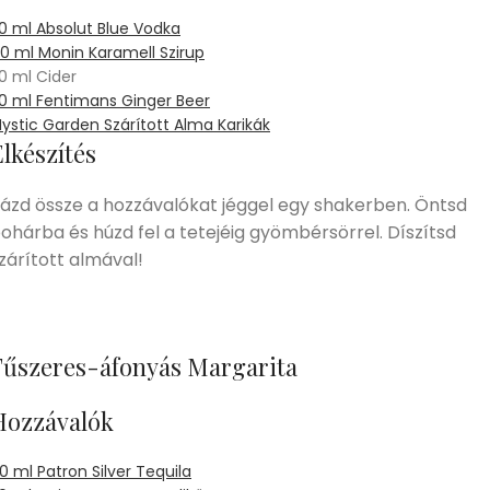
0 ml Absolut Blue Vodka
0 ml Monin Karamell Szirup
0 ml Cider
0 ml Fentimans Ginger Beer
ystic Garden Szárított Alma Karikák
lkészítés
ázd össze a hozzávalókat jéggel egy shakerben. Öntsd
ohárba és húzd fel a tetejéig gyömbérsörrel. Díszítsd
zárított almával!
Fűszeres-áfonyás Margarita
Hozzávalók
0 ml Patron Silver Tequila