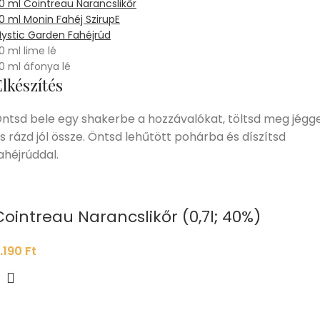
0 ml Cointreau Narancslikőr
0 ml Monin Fahéj SzirupE
ystic Garden Fahéjrúd
0 ml lime lé
0 ml áfonya lé
lkészítés
ntsd bele egy shakerbe a hozzávalókat, töltsd meg jégge
s rázd jól össze. Öntsd lehűtött pohárba és díszítsd
ahéjrúddal.
Cointreau Narancslikőr (0,7l; 40%)
.190
Ft