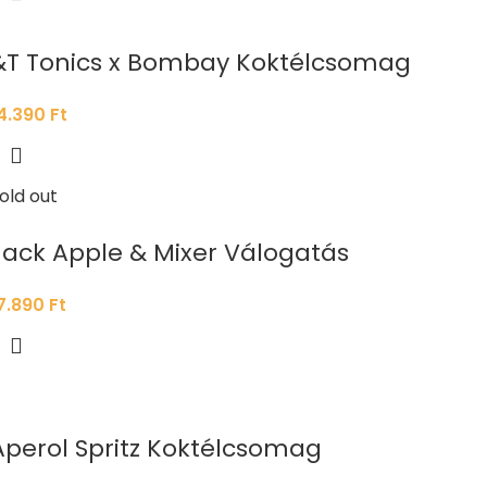
&T Tonics x Bombay Koktélcsomag
4.390
Ft
old out
Jack Apple & Mixer Válogatás
7.890
Ft
Aperol Spritz Koktélcsomag