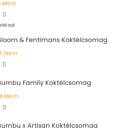
.490
Ft
old out
Bloom & Fentimans Koktélcsomag
7.790
Ft
Bumbu Family Koktélcsomag
6.690
Ft
Bumbu x Artisan Koktélcsomag