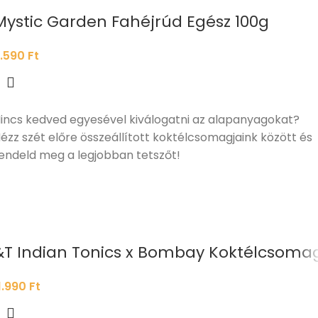
Mystic Garden Fahéjrúd Egész 100g
.590
Ft
incs kedved egyesével kiválogatni az alapanyagokat?
ézz szét előre összeállított koktélcsomagjaink között és
endeld meg a legjobban tetszőt!
&T Indian Tonics x Bombay Koktélcsoma
1.990
Ft