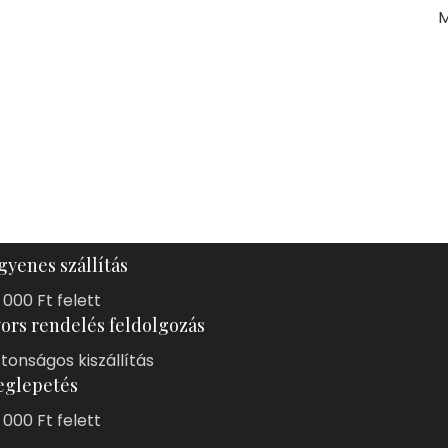
M
gyenes szállítás
 000 Ft felett
ors rendelés feldolgozás
ztonságos kiszállítás
glepetés
 000 Ft felett