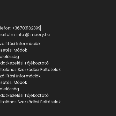
lefon: +36703182399
ail cím: info @ mixery.hu
zállítási Információk
izetési Módok
elelősség
datkezelési Tájékoztató
ltalános Szerződési Feltételek
zállítási Információk
izetési Módok
elelősség
datkezelési Tájékoztató
ltalános Szerződési Feltételek