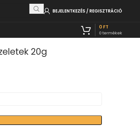
BEJELENTKEZÉS / REGISZTRÁCIÓ
0
FT
0
termékek
zeletek 20g