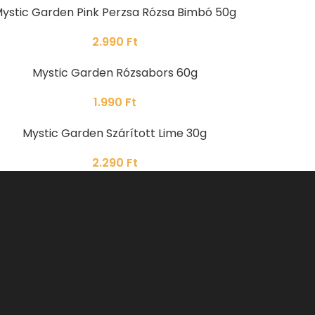
ystic Garden Pink Perzsa Rózsa Bimbó 50g
2.990
Ft
Mystic Garden Rózsabors 60g
1.990
Ft
Mystic Garden Szárított Lime 30g
2.290
Ft