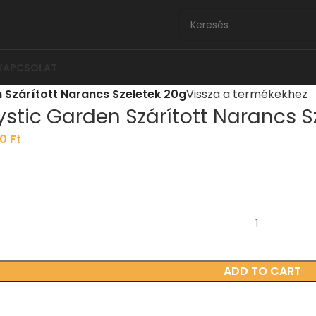
KAPCSOLAT
 Szárított Narancs Szeletek 20g
Vissza a termékekhez
stic Garden Szárított Narancs S
90
Ft
ADD TO CART