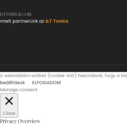
DTTONICS.COM
emelt partnerünk az
&T Tonics
A weboldalon sütiket (cookie-kat) használunk, hogy a bi
beállítások
ELFOGADOM
Manage consent
Close
Privacy Overview