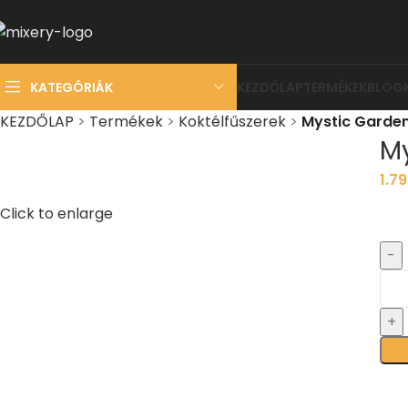
KATEGÓRIÁK
KEZDŐLAP
TERMÉKEK
BLOG
KEZDŐLAP
>
Termékek
>
Koktélfűszerek
>
Mystic Garden
My
1.7
Click to enlarge