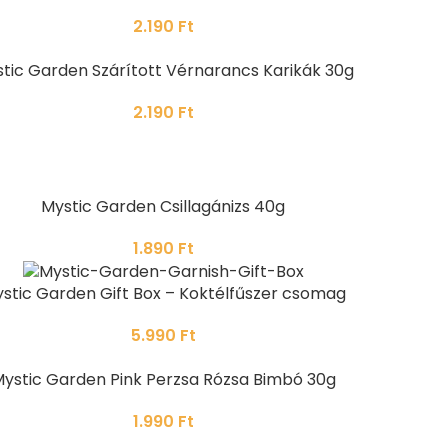
2.190
Ft
tic Garden Szárított Vérnarancs Karikák 30g
2.190
Ft
Mystic Garden Csillagánizs 40g
1.890
Ft
stic Garden Gift Box – Koktélfűszer csomag
5.990
Ft
ystic Garden Pink Perzsa Rózsa Bimbó 30g
1.990
Ft