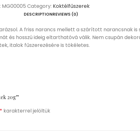
:
MG00005
Category:
Koktélfűszerek
DESCRIPTION
REVIEWS (0)
arázsol. A friss narancs mellett a szárított narancsnak is
lmát és hosszú ideig eltarthatóvá válik. Nem csupán deko
k, italok fűszerezésére is tökéletes.
etek 20g”
*
karakterrel jelöltük