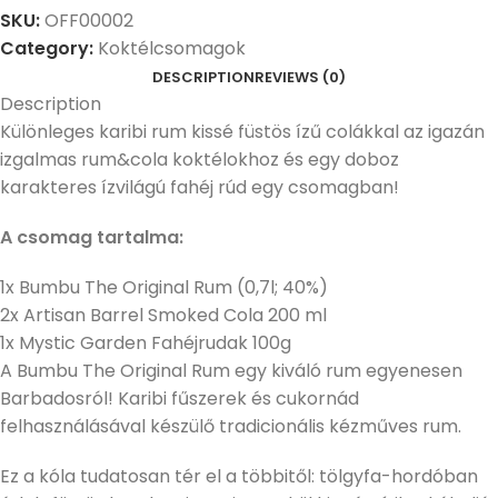
SKU:
OFF00002
Category:
Koktélcsomagok
DESCRIPTION
REVIEWS (0)
Description
Különleges karibi rum kissé füstös ízű colákkal az igazán
izgalmas rum&cola koktélokhoz és egy doboz
karakteres ízvilágú fahéj rúd egy csomagban!
A csomag tartalma:
1x Bumbu The Original Rum (0,7l; 40%)
2x Artisan Barrel Smoked Cola 200 ml
1x Mystic Garden Fahéjrudak 100g
A Bumbu The Original Rum egy kiváló rum egyenesen
Barbadosról! Karibi fűszerek és cukornád
felhasználásával készülő tradicionális kézműves rum.
Ez a kóla tudatosan tér el a többitől: tölgyfa-hordóban