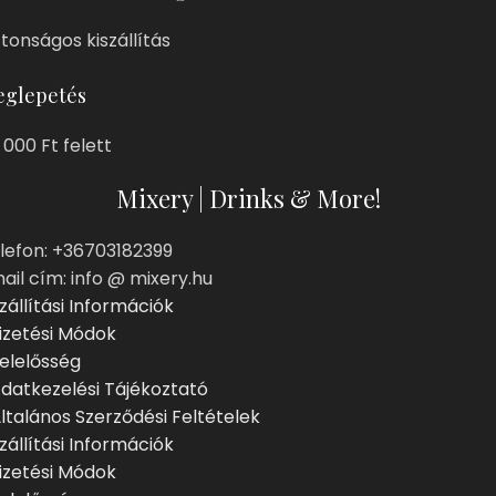
ztonságos kiszállítás
glepetés
 000 Ft felett
Mixery | Drinks & More!
lefon: +36703182399
ail cím: info @ mixery.hu
zállítási Információk
izetési Módok
elelősség
datkezelési Tájékoztató
ltalános Szerződési Feltételek
zállítási Információk
izetési Módok