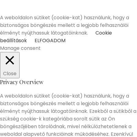
betöltött vásárlóinknak tudunk értékesíteni!
Elmúltam 18 éves
Nem vagyok még 18 éves
A weboldalon sütiket (cookie-kat) használunk, hogy a
biztonságos böngészés mellett a legjobb felhasználói
élményt nyújthassuk látogatóinknak.
Cookie
beállítások
ELFOGADOM
Manage consent
Close
Privacy Overview
A weboldalon sütiket (cookie-kat) használunk, hogy a
biztonságos böngészés mellett a legjobb felhasználói
élményt nyújthassuk látogatóinknak. Ezekből a sütikből a
szükség cookie-k kategóriába sorolt sütik az Ön
böngészőjében tárolódnak, mivel nélkülözhetetlenek a
weboldal alapvető funkcióinak működéséhez. Ezenkívül