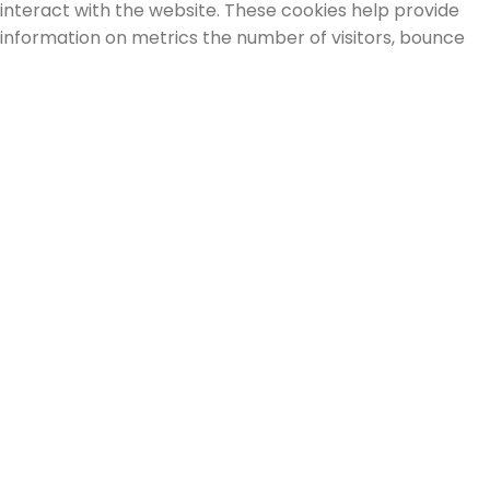
interact with the website. These cookies help provide
information on metrics the number of visitors, bounce
rate, traffic source, etc.
Advertisement
Advertisement
Advertisement cookies are used to provide visitors with
relevant ads and marketing campaigns. These cookies
track visitors across websites and collect information to
provide customized ads.
Others
Others
Other uncategorized cookies are those that are being
analyzed and have not been classified into a category as
yet.
SAVE & ACCEPT