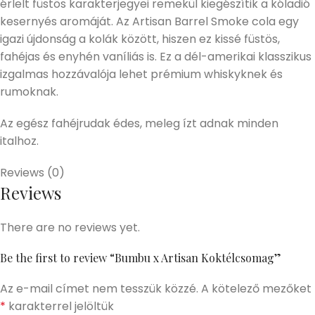
érlelt füstös karakterjegyei remekül kiegészítik a kóladió
kesernyés aromáját. Az Artisan Barrel Smoke cola egy
igazi újdonság a kolák között, hiszen ez kissé füstös,
fahéjas és enyhén vaníliás is. Ez a dél-amerikai klasszikus
izgalmas hozzávalója lehet prémium whiskyknek és
rumoknak.
Az egész fahéjrudak édes, meleg ízt adnak minden
italhoz.
Reviews (0)
Reviews
There are no reviews yet.
Be the first to review “Bumbu x Artisan Koktélcsomag”
Az e-mail címet nem tesszük közzé.
A kötelező mezőket
*
karakterrel jelöltük