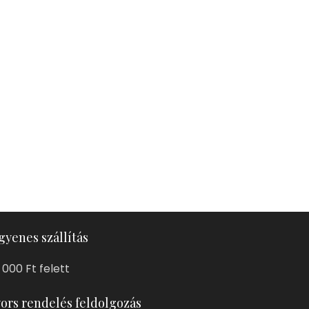
gyenes szállítás
 000 Ft felett
ors rendelés feldolgozás