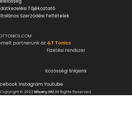
elelősség
datkezelési Tájékoztató
ltalános Szerződési Feltételek
DTTONICS.COM
emelt partnerünk az
&T Tonics
Fizetési rendszer
Közösségi linkjeink
cebook
Instagram
Youtube
Copyright © 2022
Mixery.HU
All Rights Reserved.
ELMÚLTÁL MÁR 18 ÉVES?
A Mixery.hu elkötelezett híve és támogatója a
felelősségteljes, kulturált italfogyasztásnak.
Alkoholtartalmú italokat kizárólag 18 életévüket