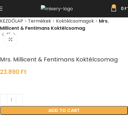
0
0
F
KEZDŐLAP
>
Termékek
>
Koktélcsomagok
>
Mrs.
Millicent & Fentimans Koktélcsomag
Click to enlarge
Mrs. Millicent & Fentimans Koktélcsomag
23.890
Ft
ADD TO CART