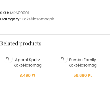
SKU:
MRS00001
Category:
Koktélcsomagok
Related products
Aperol Spritz
Bumbu Family
Koktélcsomag
Koktélcsomag
8.490
Ft
56.690
Ft