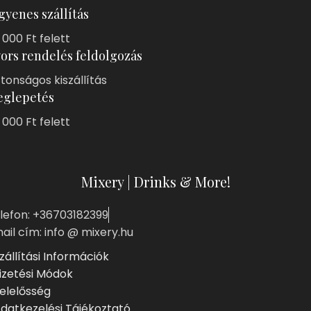
gyenes szállítás
 000 Ft felett
ors rendelés feldolgozás
ztonságos kiszállítás
glepetés
 000 Ft felett
Mixery | Drinks & More!
lefon: +36703182399
ail cím: info @ mixery.hu
zállítási Információk
izetési Módok
elelősség
datkezelési Tájékoztató