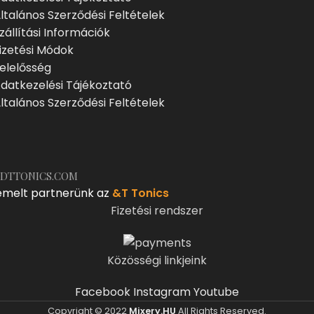
ltalános Szerződési Feltételek
zállítási Információk
izetési Módok
elelősség
datkezelési Tájékoztató
ltalános Szerződési Feltételek
DTTONICS.COM
emelt partnerünk az
&T Tonics
Fizetési rendszer
Közösségi linkjeink
Facebook
Instagram
Youtube
Copyright © 2022
Mixery.HU
All Rights Reserved.