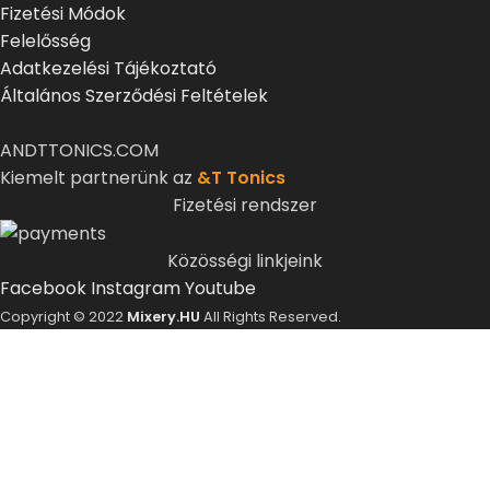
Fizetési Módok
Felelősség
Adatkezelési Tájékoztató
Általános Szerződési Feltételek
ANDTTONICS.COM
Kiemelt partnerünk az
&T Tonics
Fizetési rendszer
Közösségi linkjeink
Facebook
Instagram
Youtube
Copyright © 2022
Mixery.HU
All Rights Reserved.
ELMÚLTÁL MÁR 18 ÉVES?
A Mixery.hu elkötelezett híve és támogatója a
felelősségteljes, kulturált italfogyasztásnak.
Alkoholtartalmú italokat kizárólag 18 életévüket
betöltött vásárlóinknak tudunk értékesíteni!