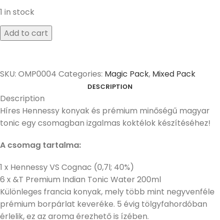
1 in stock
Add to cart
SKU:
OMP0004
Categories:
Magic Pack
,
Mixed Pack
DESCRIPTION
Description
Híres Hennessy konyak és prémium minőségű magyar
tonic egy csomagban izgalmas koktélok készítéséhez!
A csomag tartalma:
1 x Hennessy VS Cognac (0,7l; 40%)
6 x &T Premium Indian Tonic Water 200ml
Különleges francia konyak, mely több mint negyvenféle
prémium borpárlat keveréke. 5 évig tölgyfahordóban
érlelik, ez az aroma érezhető is ízében.