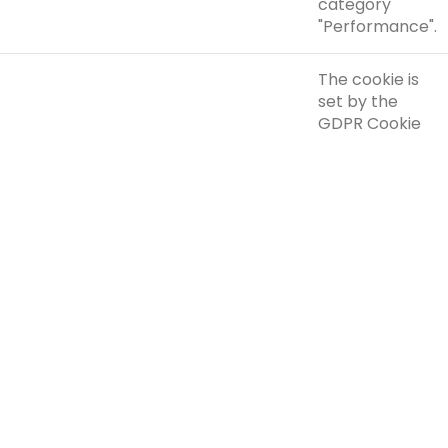
category
"Performance".
The cookie is
set by the
GDPR Cookie
Consent plugin
and is used to
store whether
viewed_cookie_policy
11 months
or not user has
consented to
the use of
cookies. It
does not store
any personal
data.
Functional