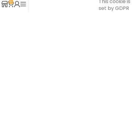
This cookie is
0
set by GDPR
Cookie
Consent
plugin. The
cookielawinfo-
cookie is used
11 months
checkbox-others
to store the
user consent
for the cookies
in the
category
"Other.
This cookie is
set by GDPR
Cookie
Consent
plugin. The
cookielawinfo-
cookie is used
checkbox-
11 months
to store the
performance