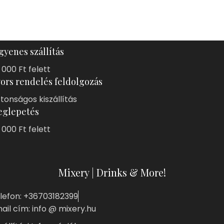
gyenes szállítás
 000 Ft felett
ors rendelés feldolgozás
ztonságos kiszállítás
glepetés
 000 Ft felett
Mixery | Drinks & More!
lefon: +36703182399
ail cím: info @ mixery.hu