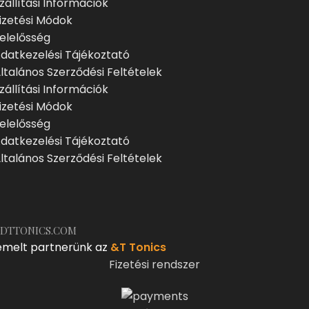
zállítási Információk
izetési Módok
elelősség
datkezelési Tájékoztató
ltalános Szerződési Feltételek
zállítási Információk
izetési Módok
elelősség
datkezelési Tájékoztató
ltalános Szerződési Feltételek
DTTONICS.COM
emelt partnerünk az
&T Tonics
Fizetési rendszer