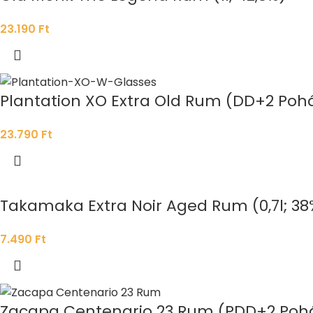
23.190
Ft
Plantation XO Extra Old Rum (DD+2 Pohár
23.790
Ft
Takamaka Extra Noir Aged Rum (0,7l; 38
7.490
Ft
Zacapa Centenario 23 Rum (PDD+2 Pohár