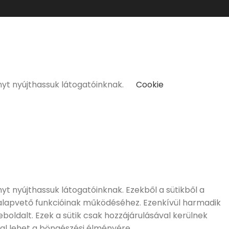
kat kizárólag 18 életévüket betöltött vásárlóinknak tudunk
nyt nyújthassuk látogatóinknak.
Cookie
t nyújthassuk látogatóinknak. Ezekből a sütikből a
 alapvető funkcióinak működéséhez. Ezenkívül harmadik
boldalt. Ezek a sütik csak hozzájárulásával kerülnek
al lehet a böngészési élményére.