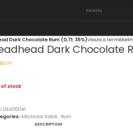
ad Dark Chocolate Rum (0,7l; 35%)
Vissza a termékek
eadhead Dark Chocolate Ru
890
Ft
 of stock
:
DEA00041
egories:
Alkoholos Italok
,
Rum
DESCRIPTION