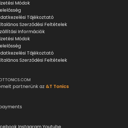
izetési Módok
elelősség
datkezelési Tájékoztató
ltalános Szerződési Feltételek
zállítási Információk
izetési Módok
elelősség
datkezelési Tájékoztató
ltalános Szerződési Feltételek
DTTONICS.COM
emelt partnerünk az
&T Tonics
cebook
Instagram
Youtube