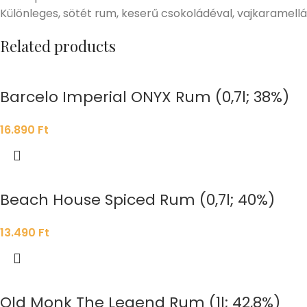
Különleges, sötét rum, keserű csokoládéval, vajkaramelláv
Related products
Barcelo Imperial ONYX Rum (0,7l; 38%)
16.890
Ft
Beach House Spiced Rum (0,7l; 40%)
13.490
Ft
Old Monk The Legend Rum (1l; 42,8%)