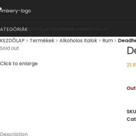
KATEGÓRIÁK
KEZDŐLAP
TERMÉKEK
BLOG
KAPCSOLAT
KEZDŐLAP
>
Termékek
>
Alkoholos Italok
>
Rum
>
Deadhe
D
Sold out
Click to enlarge
21.
Out
SKU
Cat
Description