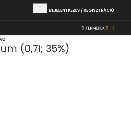
BEJELENTKEZÉS / REGISZTRÁCIÓ
0
TERMÉKEK
0
FT
hez
m (0,7l; 35%)