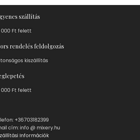
gyenes szállítás
 000 Ft felett
ors rendelés feldolgozás
ztonságos kiszállítás
glepetés
 000 Ft felett
lefon: +36703182399
ail cím: info @ mixery.hu
zállítási Információk