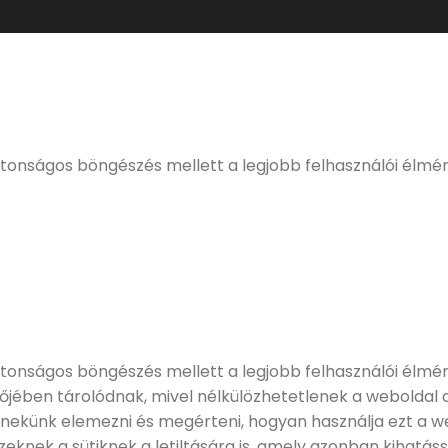
ELMÚLTÁL MÁR 18 ÉVES?
eljes, kulturált italfogyasztásnak. Alkoholtartalmú italo
értékesíteni!
ztonságos böngészés mellett a legjobb felhasználói élmé
tonságos böngészés mellett a legjobb felhasználói élmény
zőjében tárolódnak, mivel nélkülözhetetlenek a weboldal
 nekünk elemezni és megérteni, hogyan használja ezt a we
knek a sütiknek a letiltására is, amely azonban kihatáss