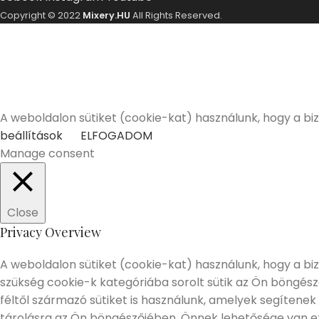
Copyright © 2022
Mixery.HU
All Rights Reserved.
A Mixery.hu elkötelezett híve és támogatója a felelősségt
Elmúltam 18 éves
Nem vagyok még 18 éves
A weboldalon sütiket (cookie-kat) használunk, hogy a bi
beállítások
ELFOGADOM
Manage consent
Close
Privacy Overview
A weboldalon sütiket (cookie-kat) használunk, hogy a biz
szükség cookie-k kategóriába sorolt sütik az Ön böngés
féltől származó sütiket is használunk, amelyek segítenek
tárolásra az Ön böngészőjében. Önnek lehetősége van eze