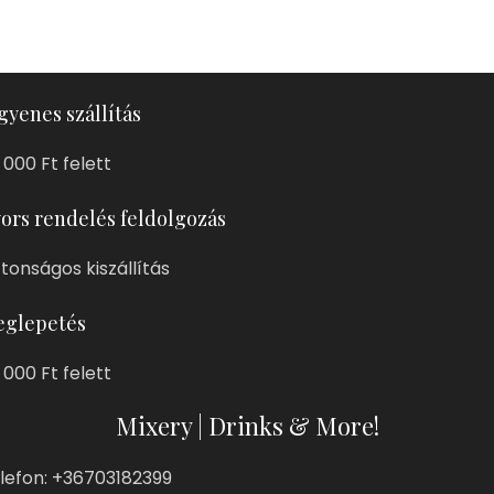
gyenes szállítás
 000 Ft felett
ors rendelés feldolgozás
ztonságos kiszállítás
glepetés
 000 Ft felett
Mixery | Drinks & More!
lefon: +36703182399