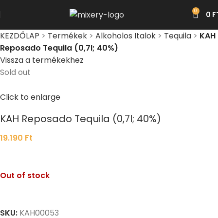
0
0
F
KEZDŐLAP
>
Termékek
>
Alkoholos Italok
>
Tequila
>
KAH
Reposado Tequila (0,7l; 40%)
Vissza a termékekhez
Sold out
Click to enlarge
KAH Reposado Tequila (0,7l; 40%)
19.190
Ft
Out of stock
SKU:
KAH00053