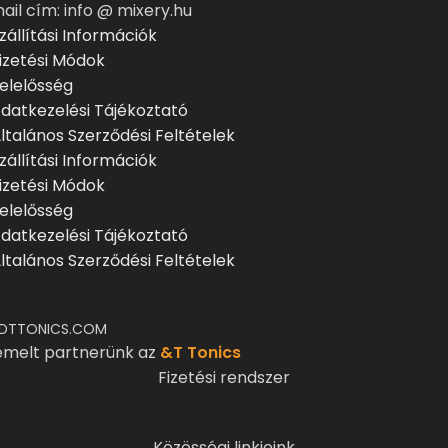
ail cím: info @ mixery.hu
zállítási Információk
izetési Módok
elelősség
datkezelési Tájékoztató
ltalános Szerződési Feltételek
zállítási Információk
izetési Módok
elelősség
datkezelési Tájékoztató
ltalános Szerződési Feltételek
DTTONICS.COM
emelt partnerünk az
&T Tonics
Fizetési rendszer
Közösségi linkjeink