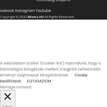
cebook
Instagram
Youtube
Copyright © 2022
Mixery.HU
All Rights Reserved.
ELMÚLTÁL MÁR 18 ÉVES?
A Mixery.hu elkötelezett híve és támogatója a
felelősségteljes, kulturált italfogyasztásnak.
Alkoholtartalmú italokat kizárólag 18 életévüket
betöltött vásárlóinknak tudunk értékesíteni!
Elmúltam 18 éves
Nem vagyok még 18 éves
A weboldalon sütiket (cookie-kat) használunk, hogy a
biztonságos böngészés mellett a legjobb felhasználói
élményt nyújthassuk látogatóinknak.
Cookie
beállítások
ELFOGADOM
Manage consent
Close