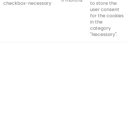
11 months
checkbox-necessary
to store the
user consent
for the cookies
in the
category
"Necessary".
This cookie is
set by GDPR
Cookie
Consent
plugin. The
cookielawinfo-
cookie is used
11 months
checkbox-others
to store the
user consent
for the cookies
in the
category
"Other.