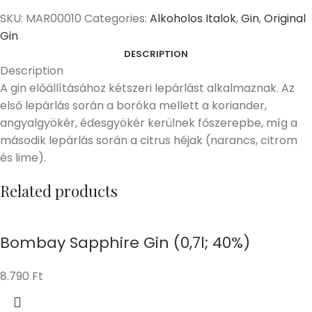
SKU:
MAR00010
Categories:
Alkoholos Italok
,
Gin
,
Original
Gin
DESCRIPTION
Description
A gin előállításához kétszeri lepárlást alkalmaznak. Az
első lepárlás során a boróka mellett a koriander,
angyalgyökér, édesgyökér kerülnek főszerepbe, míg a
második lepárlás során a citrus héjak (narancs, citrom
és lime).
Related products
Bombay Sapphire Gin (0,7l; 40%)
8.790
Ft