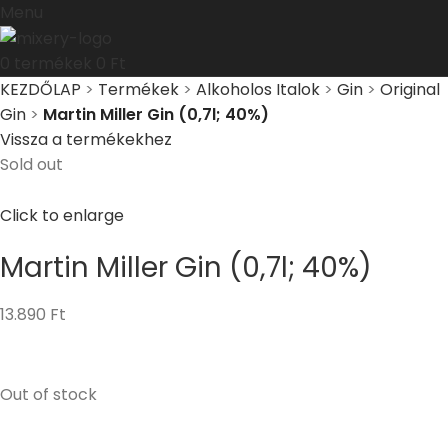
Menu
0
termékek
0
Ft
KEZDŐLAP
>
Termékek
>
Alkoholos Italok
>
Gin
>
Original
Gin
>
Martin Miller Gin (0,7l; 40%)
Vissza a termékekhez
Sold out
Click to enlarge
Martin Miller Gin (0,7l; 40%)
13.890
Ft
Out of stock