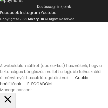
Közösségi linkjeink
Facebook
Instagram
Youtube
Copyright © 2022
Mixery.HU
All Rights Reserved.
ELMÚLTÁL MÁR 18 ÉVES?
A Mixery.hu elkötelezett híve és támogatója a
felelősségteljes, kulturált italfogyasztásnak.
Alkoholtartalmú italokat kizárólag 18 életévüket
betöltött vásárlóinknak tudunk értékesíteni!
Elmúltam 18 éves
Nem vagyok még 18 éves
A weboldalon sütiket (cookie-kat) használunk, hogy a
biztonságos böngészés mellett a legjobb felhasználói
élményt nyújthassuk látogatóinknak.
Cookie
beállítások
ELFOGADOM
Manage consent