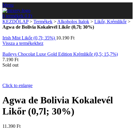
Menu
0
termékek
0
Ft
KEZDŐLAP
>
Termékek
>
Alkoholos Italok
>
Likőr, Krémlikőr
>
Agwa de Bolivia Kokalevél Likőr (0,7l; 30%)
Irish Mist Likőr (0,7l; 35%)
10.190
Ft
Vissza a termékekhez
Baileys Chocolat Luxe Gold Edition Krémlikőr (0,5; 15,7%)
7.190
Ft
Sold out
Click to enlarge
Agwa de Bolivia Kokalevél
Likőr (0,7l; 30%)
11.390
Ft