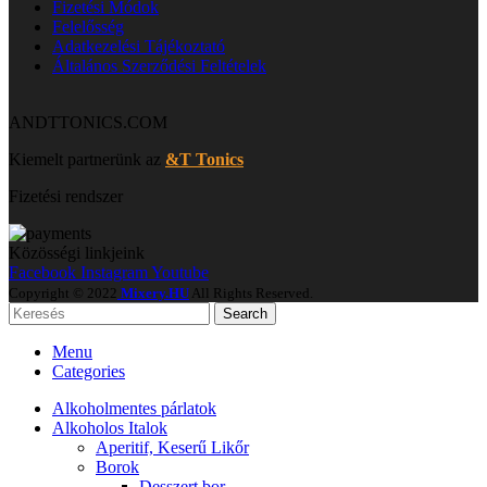
Fizetési Módok
Felelősség
Adatkezelési Tájékoztató
Általános Szerződési Feltételek
ANDTTONICS.COM
Kiemelt partnerünk az
&T Tonics
Fizetési rendszer
Közösségi linkjeink
Facebook
Instagram
Youtube
Copyright © 2022
Mixery.HU
All Rights Reserved.
Search
Menu
Categories
Alkoholmentes párlatok
Alkoholos Italok
Aperitif, Keserű Likőr
Borok
Desszert bor