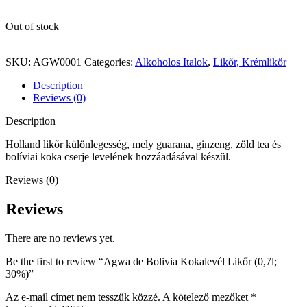
Out of stock
SKU:
AGW0001
Categories:
Alkoholos Italok
,
Likőr, Krémlikőr
Description
Reviews (0)
Description
Holland likőr különlegesség, mely guarana, ginzeng, zöld tea és
bolíviai koka cserje levelének hozzáadásával készül.
Reviews (0)
Reviews
There are no reviews yet.
Be the first to review “Agwa de Bolivia Kokalevél Likőr (0,7l;
30%)”
Az e-mail címet nem tesszük közzé.
A kötelező mezőket
*