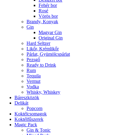
Fehér bor
Rosé
Vörös bor
Brandy, Konyak
Gin
Magyar Gin
Original Gin
Hard Seltzer
Likőr, Krémlikőr
Párlat, Gyümölcspárlat
Pezsgő
Ready to Drink
Rum
Tequila
Vermut
Vodka
Whisky, Whiskey
Báreszközök
Delikát
Popcorn
Koktélcsomagok
Koktélfűszerek
Magic Pack
Gin & Tonic