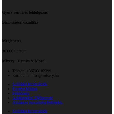
Gyors rendelés feldolgozás
Biztonságos kiszállítás
Meglepetés
30 000 Ft felett
Mixery | Drinks & More!
Telefon: +36703182399
Email cím: info @ mixery.hu
Szállítási Információk
Fizetési Módok
Felelősség
Adatkezelési Tájékoztató
Általános Szerződési Feltételek
Szállítási Információk