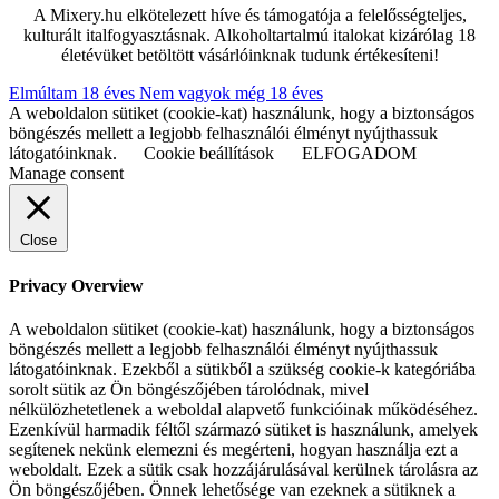
A Mixery.hu elkötelezett híve és támogatója a felelősségteljes,
kulturált italfogyasztásnak. Alkoholtartalmú italokat kizárólag 18
életévüket betöltött vásárlóinknak tudunk értékesíteni!
Elmúltam 18 éves
Nem vagyok még 18 éves
A weboldalon sütiket (cookie-kat) használunk, hogy a biztonságos
böngészés mellett a legjobb felhasználói élményt nyújthassuk
látogatóinknak.
Cookie beállítások
ELFOGADOM
Manage consent
Close
Privacy Overview
A weboldalon sütiket (cookie-kat) használunk, hogy a biztonságos
böngészés mellett a legjobb felhasználói élményt nyújthassuk
látogatóinknak. Ezekből a sütikből a szükség cookie-k kategóriába
sorolt sütik az Ön böngészőjében tárolódnak, mivel
nélkülözhetetlenek a weboldal alapvető funkcióinak működéséhez.
Ezenkívül harmadik féltől származó sütiket is használunk, amelyek
segítenek nekünk elemezni és megérteni, hogyan használja ezt a
weboldalt. Ezek a sütik csak hozzájárulásával kerülnek tárolásra az
Ön böngészőjében. Önnek lehetősége van ezeknek a sütiknek a