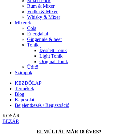
Mixed Pack
Rum & Mixer
Vodka & Mixer
Whisky & Mixer
Mixerek
Cola
Energiaital
Ginger ale & beer
Tonik
Ízesített Tonik
Light Tonik
Original Tonik
Üdítő
Szirupok
KEZDŐLAP
Termékek
Blog
Kapcsolat
Bejelentkezés / Regisztráció
KOSÁR
BEZÁR
ELMÚLTÁL MÁR 18 ÉVES?