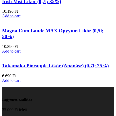
Irish Mist Likőr (0,7l; 35%)
10.190
Ft
Add to cart
Magna Cum Laude MAX Opyyum Likőr (0,5l;
50%)
10.890
Ft
Add to cart
Takamaka Pineapple Likőr (Ananász) (0,7l; 25%)
6.690
Ft
Add to cart
Ingyenes szállítás
35 000 Ft felett