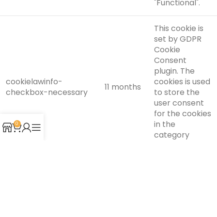
"Functional".
This cookie is
set by GDPR
Cookie
Consent
plugin. The
cookielawinfo-
cookies is used
11 months
checkbox-necessary
to store the
user consent
for the cookies
in the
0
category
"Necessary".
This cookie is
set by GDPR
Cookie
Consent
plugin. The