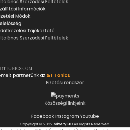
ltalános Szerződési Feltételek
zállítási Információk
izetési Módok
elelősség
datkezelési Tájékoztató
ltalános Szerződési Feltételek
DTTONICS.COM
emelt partnerünk az
&T Tonics
Fizetési rendszer
Közösségi linkjeink
Facebook
Instagram
Youtube
Copyright © 2022
Mixery.HU
All Rights Reserved.