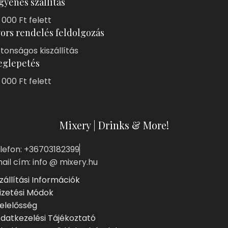
gyenes szállítás
 000 Ft felett
ors rendelés feldolgozás
ztonságos kiszállítás
glepetés
 000 Ft felett
Mixery | Drinks & More!
lefon: +36703182399
ail cím: info @ mixery.hu
zállítási Információk
izetési Módok
elelősség
datkezelési Tájékoztató