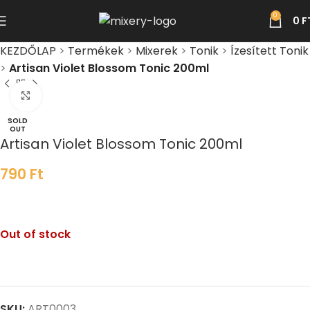
0
0
F
KEZDŐLAP
>
Termékek
>
Mixerek
>
Tonik
>
Ízesített Tonik
>
Artisan Violet Blossom Tonic 200ml
Click to enlarge
SOLD
OUT
Artisan Violet Blossom Tonic 200ml
790
Ft
Out of stock
SKU:
ART0003