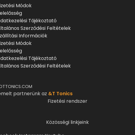
izetési Módok
elelősség
datkezelési Tájékoztató
ltalános Szerződési Feltételek
zállítási Információk
izetési Módok
elelősség
datkezelési Tájékoztató
ltalános Szerződési Feltételek
DTTONICS.COM
emelt partnerünk az
&T Tonics
Fizetési rendszer
Közösségi linkjeink