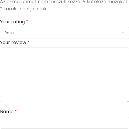
Az e-mail címet nem tesszük közzé.
A kötelező mezőket
*
karakterrel jelöltük
Your rating
*
Your review
*
Name
*