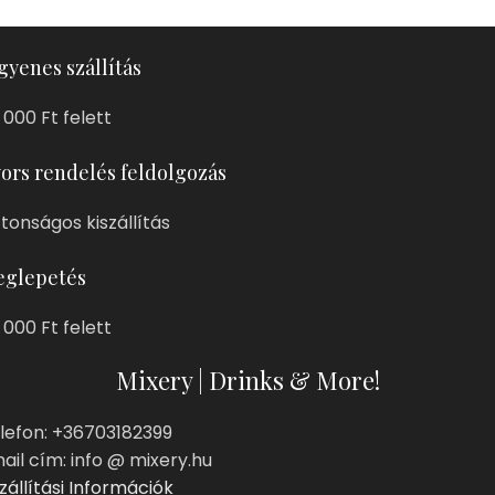
gyenes szállítás
 000 Ft felett
ors rendelés feldolgozás
ztonságos kiszállítás
glepetés
 000 Ft felett
Mixery | Drinks & More!
lefon: +36703182399
ail cím: info @ mixery.hu
zállítási Információk