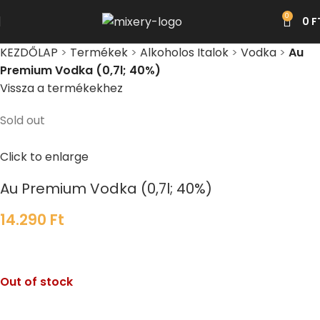
0
0
F
KEZDŐLAP
>
Termékek
>
Alkoholos Italok
>
Vodka
>
Au
Premium Vodka (0,7l; 40%)
Vissza a termékekhez
Sold out
Click to enlarge
Au Premium Vodka (0,7l; 40%)
14.290
Ft
Out of stock