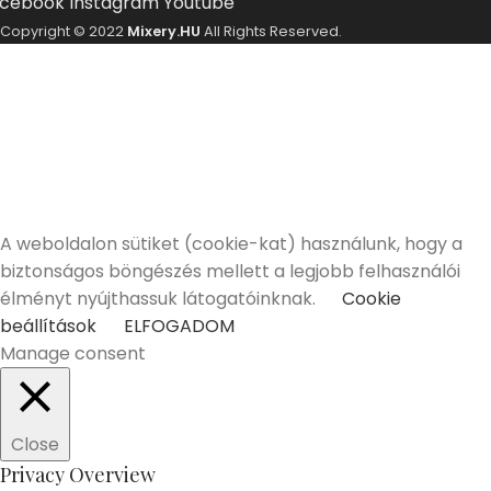
cebook
Instagram
Youtube
Copyright © 2022
Mixery.HU
All Rights Reserved.
ELMÚLTÁL MÁR 18 ÉVES?
A Mixery.hu elkötelezett híve és támogatója a
felelősségteljes, kulturált italfogyasztásnak.
Alkoholtartalmú italokat kizárólag 18 életévüket
betöltött vásárlóinknak tudunk értékesíteni!
Elmúltam 18 éves
Nem vagyok még 18 éves
A weboldalon sütiket (cookie-kat) használunk, hogy a
biztonságos böngészés mellett a legjobb felhasználói
élményt nyújthassuk látogatóinknak.
Cookie
beállítások
ELFOGADOM
Manage consent
Close
Privacy Overview