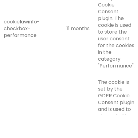
Cookie
Consent
plugin. The
cookielawinfo-
cookie is used
checkbox-
11 months
to store the
performance
user consent
for the cookies
in the
category
"Performance".
The cookie is
set by the
GDPR Cookie
Consent plugin
and is used to
store whether
viewed_cookie_policy
11 months
or not user has
consented to
the use of