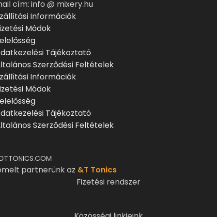
ail cím: info @ mixery.hu
zállítási Információk
izetési Módok
elelősség
datkezelési Tájékoztató
ltalános Szerződési Feltételek
zállítási Információk
izetési Módok
elelősség
datkezelési Tájékoztató
ltalános Szerződési Feltételek
DTTONICS.COM
emelt partnerünk az
&T Tonics
Fizetési rendszer
Közösségi linkjeink