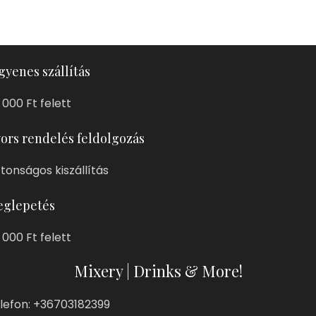
gyenes szállítás
 000 Ft felett
ors rendelés feldolgozás
ztonságos kiszállítás
glepetés
 000 Ft felett
Mixery | Drinks & More!
lefon: +36703182399