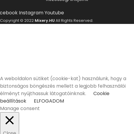
cebook
Instagram
Youtube
Copyright © 2022
Mixery.HU
All Rights Reserved.
ELMÚLTÁL MÁR 18 ÉVES?
A Mixery.hu elkötelezett híve és támogatója a
felelősségteljes, kulturált italfogyasztásnak.
Alkoholtartalmú italokat kizárólag 18 életévüket
betöltött vásárlóinknak tudunk értékesíteni!
Elmúltam 18 éves
Nem vagyok még 18 éves
A weboldalon sütiket (cookie-kat) használunk, hogy a
biztonságos böngészés mellett a legjobb felhasználói
élményt nyújthassuk látogatóinknak.
Cookie
beállítások
ELFOGADOM
Manage consent
Close