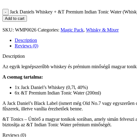
Jack Daniels Whiskey + &T Premium Indian Tonic Water (Whisk
Add to cart
SKU:
WMP0026
Categories:
Magic Pack
,
Whisky & Mixer
Description
Reviews (0)
Description
Az egyik legnépszerűbb whiskey és prémium minőségű magyar toni
A csomag tartalma:
1x Jack Daniel’s Whiskey (0,7l, 40%)
6x &T Premium Indian Tonic Water (200ml)
A Jack Daniel’s Black Label (ismert még Old No.7 vagy egyszerűen cs
fűszerek, illetve vanília érezhetőek benne.
&T Tonics – Úttörő a magyar tonikok sorában, amely simán felveszi a ve
biztosítja az &T Indian Tonic Water prémium minőségét.
Reviews (0)