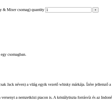
y & Mixer csomag) quantity
k egy csomagban.
ak Jack néven) a világ egyik vezető whisky márkája. Ízére jellemző a 
rsenyt a nemzetközi piacon is. A kristálytiszta forrásvíz és az Indonéz