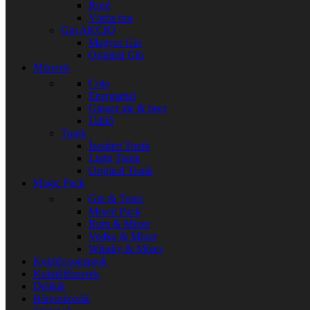
Rosé
Vörös bor
Gin
AKCIÓ
Magyar Gin
Original Gin
Mixerek
Cola
Energiaital
Ginger ale & beer
Üdítő
Tonik
Ízesített Tonik
Light Tonik
Original Tonik
Magic Pack
Gin & Tonic
Mixed Pack
Rum & Mixer
Vodka & Mixer
Whisky & Mixer
Koktélcsomagok
Koktélfűszerek
Delikát
Báreszközök