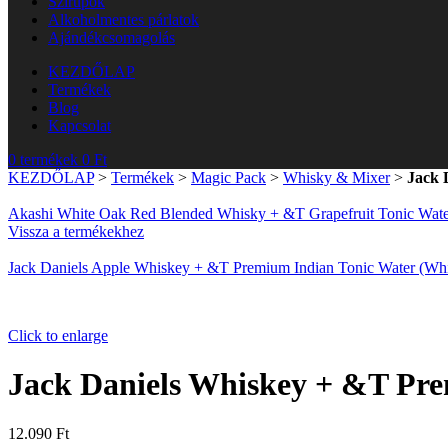
Szirupok
Alkoholmentes párlatok
Ajándékcsomagolás
KEZDŐLAP
Termékek
Blog
Kapcsolat
0
termékek
0
Ft
KEZDŐLAP
>
Termékek
>
Magic Pack
>
Whisky & Mixer
>
Jack 
Akashi White Oak Red Blended Whisky + &T Grapefruit Tonic Wat
Vissza a termékekhez
Jack Daniels Apple Whiskey + &T Premium Indian Tonic Water (W
Click to enlarge
Jack Daniels Whiskey + &T Pr
12.090
Ft