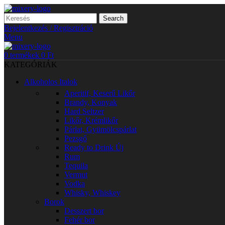
Search
Bejelentkezés / Regisztráció
Menu
0
termékek
0
Ft
KATEGÓRIÁK
Alkoholos Italok
Aperitif, Keserű Likőr
Brandy, Konyak
Hard Seltzer
Likőr, Krémlikőr
Párlat, Gyümölcspárlat
Pezsgő
Ready to Drink
Új
Rum
Tequila
Vermut
Vodka
Whisky, Whiskey
Borok
Desszert bor
Fehér bor