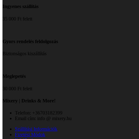
Ingyenes szállítás
35 000 Ft felett
Gyors rendelés feldolgozás
Biztonságos kiszállítás
Meglepetés
30 000 Ft felett
Mixery | Drinks & More!
Telefon: +36703182399
Email cím: info @ mixery.hu
Szállítási Információk
Fizetési Módok