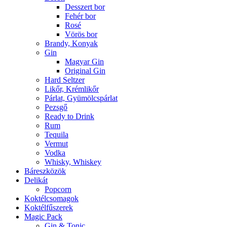
Desszert bor
Fehér bor
Rosé
Vörös bor
Brandy, Konyak
Gin
Magyar Gin
Original Gin
Hard Seltzer
Likőr, Krémlikőr
Párlat, Gyümölcspárlat
Pezsgő
Ready to Drink
Rum
Tequila
Vermut
Vodka
Whisky, Whiskey
Báreszközök
Delikát
Popcorn
Koktélcsomagok
Koktélfűszerek
Magic Pack
Gin & Tonic