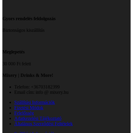
Gyors rendelés feldolgozás
Biztonságos kiszállítás
Meglepetés
30 000 Ft felett
Mixery | Drinks & More!
Telefon: +36703182399
Email cím: info @ mixery.hu
Szállítási Információk
Fizetési Módok
Felelősség
Adatkezelési Tájékoztató
Általános Szerződési Feltételek