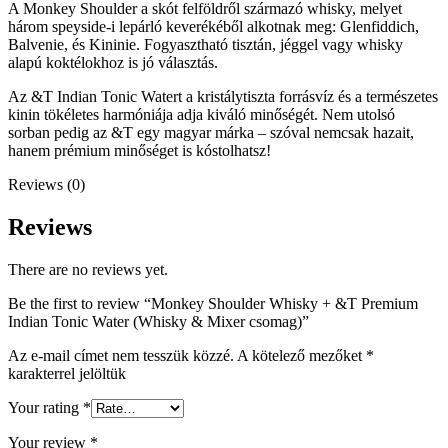
A Monkey Shoulder a skót felföldről származó whisky, melyet
három speyside-i lepárló keverékéből alkotnak meg: Glenfiddich,
Balvenie, és Kininie. Fogyasztható tisztán, jéggel vagy whisky
alapú koktélokhoz is jó választás.
Az &T Indian Tonic Watert a kristálytiszta forrásvíz és a természetes
kinin tökéletes harmóniája adja kiváló minőségét. Nem utolsó
sorban pedig az &T egy magyar márka – szóval nemcsak hazait,
hanem prémium minőséget is kóstolhatsz!
Reviews (0)
Reviews
There are no reviews yet.
Be the first to review “Monkey Shoulder Whisky + &T Premium
Indian Tonic Water (Whisky & Mixer csomag)”
Az e-mail címet nem tesszük közzé.
A kötelező mezőket
*
karakterrel jelöltük
Your rating
*
Your review
*