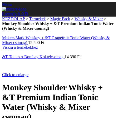
Menu
0
termékek
0
Ft
KEZDŐLAP
>
Termékek
>
Magic Pack
>
Whisky & Mixer
>
Monkey Shoulder Whisky + &T Premium Indian Tonic Water
(Whisky & Mixer csomag)
Makers Mark Whiskey + &T Grapefruit Tonic Water (Whisky &
Mixer csomag)
15.590
Ft
Vissza a termékekhez
&T Tonics x Bombay Koktélcsomag
14.390
Ft
Click to enlarge
Monkey Shoulder Whisky +
&T Premium Indian Tonic
Water (Whisky & Mixer
csomag)