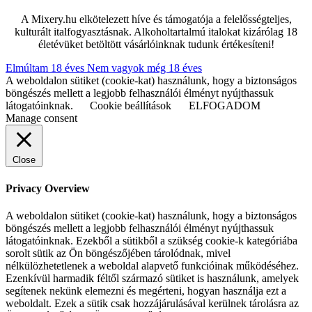
A Mixery.hu elkötelezett híve és támogatója a felelősségteljes,
kulturált italfogyasztásnak. Alkoholtartalmú italokat kizárólag 18
életévüket betöltött vásárlóinknak tudunk értékesíteni!
Elmúltam 18 éves
Nem vagyok még 18 éves
A weboldalon sütiket (cookie-kat) használunk, hogy a biztonságos
böngészés mellett a legjobb felhasználói élményt nyújthassuk
látogatóinknak.
Cookie beállítások
ELFOGADOM
Manage consent
Close
Privacy Overview
A weboldalon sütiket (cookie-kat) használunk, hogy a biztonságos
böngészés mellett a legjobb felhasználói élményt nyújthassuk
látogatóinknak. Ezekből a sütikből a szükség cookie-k kategóriába
sorolt sütik az Ön böngészőjében tárolódnak, mivel
nélkülözhetetlenek a weboldal alapvető funkcióinak működéséhez.
Ezenkívül harmadik féltől származó sütiket is használunk, amelyek
segítenek nekünk elemezni és megérteni, hogyan használja ezt a
weboldalt. Ezek a sütik csak hozzájárulásával kerülnek tárolásra az