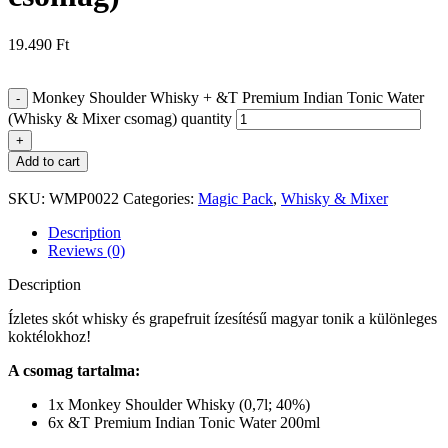
19.490
Ft
Monkey Shoulder Whisky + &T Premium Indian Tonic Water
(Whisky & Mixer csomag) quantity
Add to cart
SKU:
WMP0022
Categories:
Magic Pack
,
Whisky & Mixer
Description
Reviews (0)
Description
Ízletes skót whisky és grapefruit ízesítésű magyar tonik a különleges
koktélokhoz!
A csomag tartalma:
1x Monkey Shoulder Whisky (0,7l; 40%)
6x &T Premium Indian Tonic Water 200ml