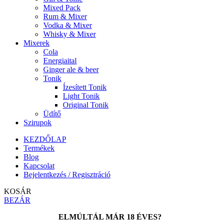
Mixed Pack
Rum & Mixer
Vodka & Mixer
Whisky & Mixer
Mixerek
Cola
Energiaital
Ginger ale & beer
Tonik
Ízesített Tonik
Light Tonik
Original Tonik
Üdítő
Szirupok
KEZDŐLAP
Termékek
Blog
Kapcsolat
Bejelentkezés / Regisztráció
KOSÁR
BEZÁR
ELMÚLTÁL MÁR 18 ÉVES?