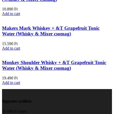
10.890
Ft
Add to cart
Makers Mark Whiskey + &T Grapefruit Tonic
Water (Whisky & Mixer csomag)
15.590
Ft
Add to cart
Monkey Shoulder Whisky + &T Grapefruit Tonic
Water (Whisky & Mixer csomag)
19.490
Ft
Add to cart
Ingyenes szállítás
35 000 Ft felett