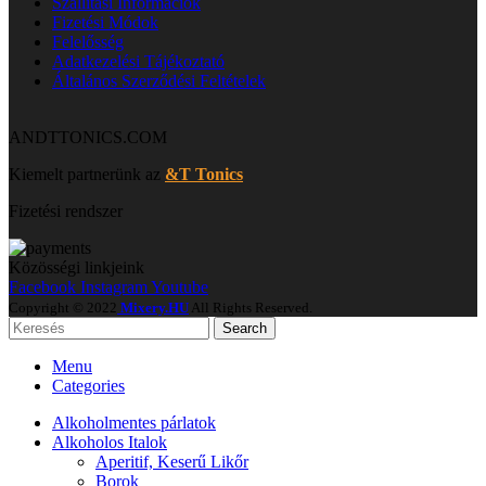
Szállítási Információk
Fizetési Módok
Felelősség
Adatkezelési Tájékoztató
Általános Szerződési Feltételek
ANDTTONICS.COM
Kiemelt partnerünk az
&T Tonics
Fizetési rendszer
Közösségi linkjeink
Facebook
Instagram
Youtube
Copyright © 2022
Mixery.HU
All Rights Reserved.
Search
Menu
Categories
Alkoholmentes párlatok
Alkoholos Italok
Aperitif, Keserű Likőr
Borok