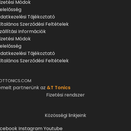
izetési Módok
elelősség
datkezelési Tájékoztató
ltalános Szerződési Feltételek
zállítási Információk
izetési Módok
elelősség
datkezelési Tájékoztató
ltalános Szerződési Feltételek
DTTONICS.COM
emelt partnerünk az
&T Tonics
Fizetési rendszer
Közösségi linkjeink
cebook
Instagram
Youtube