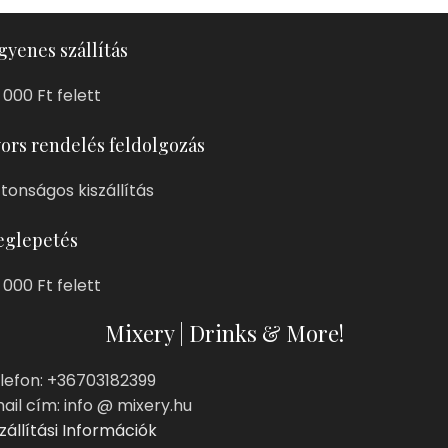
gyenes szállítás
 000 Ft felett
ors rendelés feldolgozás
ztonságos kiszállítás
glepetés
 000 Ft felett
Mixery | Drinks & More!
lefon: +36703182399
ail cím: info @ mixery.hu
zállítási Információk