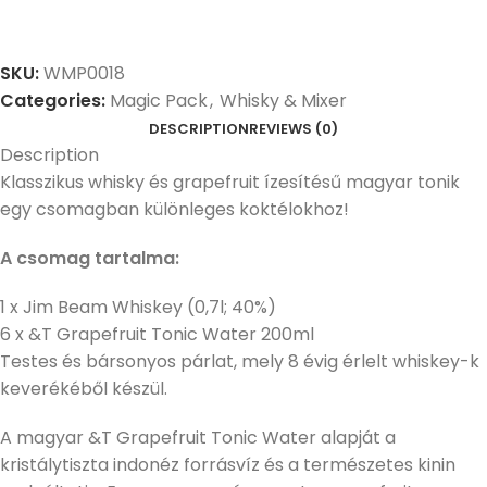
SKU:
WMP0018
Categories:
Magic Pack
,
Whisky & Mixer
DESCRIPTION
REVIEWS (0)
Description
Klasszikus whisky és grapefruit ízesítésű magyar tonik
egy csomagban különleges koktélokhoz!
A csomag tartalma:
1 x Jim Beam Whiskey (0,7l; 40%)
6 x
&T Grapefruit Tonic Water 200ml
Testes és bársonyos párlat, mely 8 évig érlelt whiskey-k
keverékéből készül.
A magyar &T Grapefruit Tonic Water alapját a
kristálytiszta indonéz forrásvíz és a természetes kinin