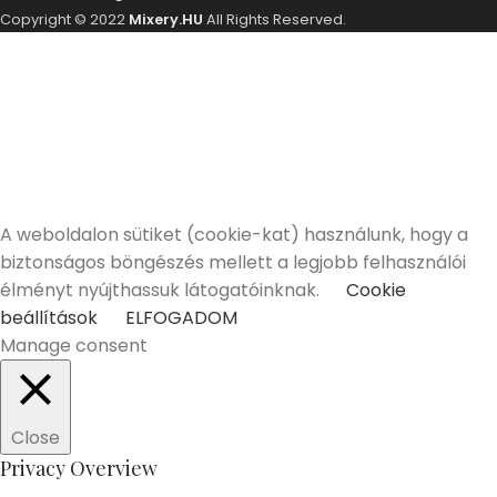
Copyright © 2022
Mixery.HU
All Rights Reserved.
ELMÚLTÁL MÁR 18 ÉVES?
A Mixery.hu elkötelezett híve és támogatója a
felelősségteljes, kulturált italfogyasztásnak.
Alkoholtartalmú italokat kizárólag 18 életévüket
betöltött vásárlóinknak tudunk értékesíteni!
Elmúltam 18 éves
Nem vagyok még 18 éves
A weboldalon sütiket (cookie-kat) használunk, hogy a
biztonságos böngészés mellett a legjobb felhasználói
élményt nyújthassuk látogatóinknak.
Cookie
beállítások
ELFOGADOM
Manage consent
Close
Privacy Overview