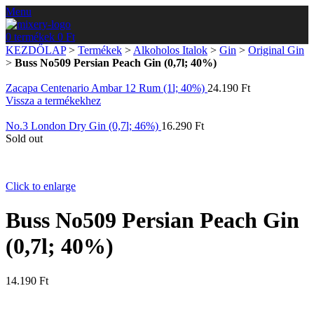
Menu
0
termékek
0
Ft
KEZDŐLAP
>
Termékek
>
Alkoholos Italok
>
Gin
>
Original Gin
>
Buss No509 Persian Peach Gin (0,7l; 40%)
Zacapa Centenario Ambar 12 Rum (1l; 40%)
24.190
Ft
Vissza a termékekhez
No.3 London Dry Gin (0,7l; 46%)
16.290
Ft
Sold out
Click to enlarge
Buss No509 Persian Peach Gin
(0,7l; 40%)
14.190
Ft