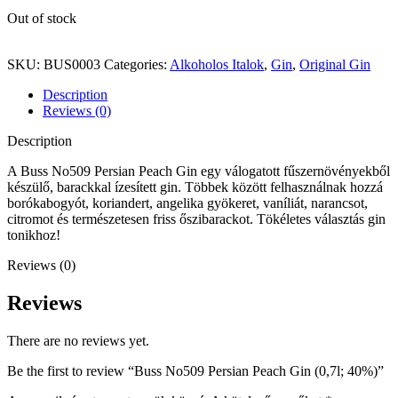
Out of stock
SKU:
BUS0003
Categories:
Alkoholos Italok
,
Gin
,
Original Gin
Description
Reviews (0)
Description
A Buss No509 Persian Peach Gin egy válogatott fűszernövényekből
készülő, barackkal ízesített gin. Többek között felhasználnak hozzá
borókabogyót, koriandert, angelika gyökeret, vaníliát, narancsot,
citromot és természetesen friss őszibarackot. Tökéletes választás gin
tonikhoz!
Reviews (0)
Reviews
There are no reviews yet.
Be the first to review “Buss No509 Persian Peach Gin (0,7l; 40%)”