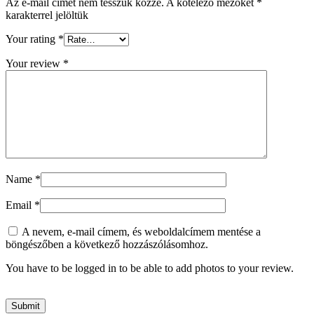
Az e-mail címet nem tesszük közzé.
A kötelező mezőket
*
karakterrel jelöltük
Your rating
*
Your review
*
Name
*
Email
*
A nevem, e-mail címem, és weboldalcímem mentése a
böngészőben a következő hozzászólásomhoz.
You have to be logged in to be able to add photos to your review.