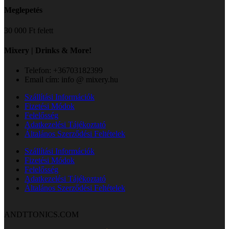
Meglepetés
30 000 Ft felett
Mixery | Drinks & More!
Telefon: +36703182399
Email cím: info @ mixery.hu
Szállítási Információk
Fizetési Módok
Felelősség
Adatkezelési Tájékoztató
Általános Szerződési Feltételek
Szállítási Információk
Fizetési Módok
Felelősség
Adatkezelési Tájékoztató
Általános Szerződési Feltételek
ANDTTONICS.COM