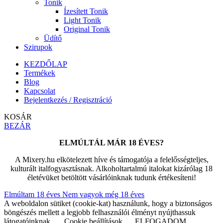
Tonik
Ízesített Tonik
Light Tonik
Original Tonik
Üdítő
Szirupok
KEZDŐLAP
Termékek
Blog
Kapcsolat
Bejelentkezés / Regisztráció
KOSÁR
BEZÁR
ELMÚLTÁL MÁR 18 ÉVES?
A Mixery.hu elkötelezett híve és támogatója a felelősségteljes,
kulturált italfogyasztásnak. Alkoholtartalmú italokat kizárólag 18
életévüket betöltött vásárlóinknak tudunk értékesíteni!
Elmúltam 18 éves
Nem vagyok még 18 éves
A weboldalon sütiket (cookie-kat) használunk, hogy a biztonságos
böngészés mellett a legjobb felhasználói élményt nyújthassuk
látogatóinknak.
Cookie beállítások
ELFOGADOM