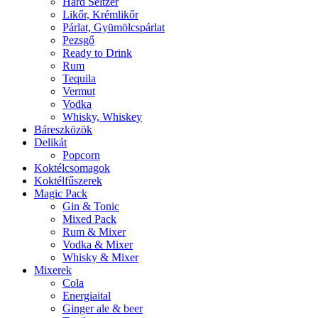
Hard Seltzer
Likőr, Krémlikőr
Párlat, Gyümölcspárlat
Pezsgő
Ready to Drink
Rum
Tequila
Vermut
Vodka
Whisky, Whiskey
Báreszközök
Delikát
Popcorn
Koktélcsomagok
Koktélfűszerek
Magic Pack
Gin & Tonic
Mixed Pack
Rum & Mixer
Vodka & Mixer
Whisky & Mixer
Mixerek
Cola
Energiaital
Ginger ale & beer