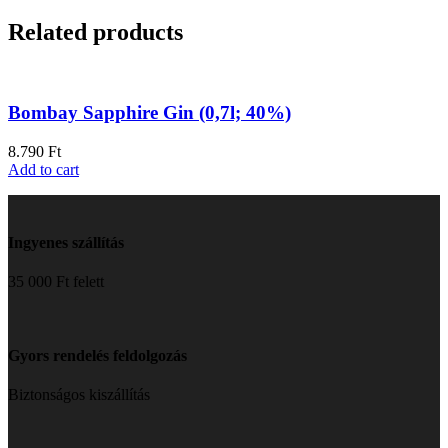
Related products
Bombay Sapphire Gin (0,7l; 40%)
8.790
Ft
Add to cart
Ingyenes szállítás
35 000 Ft felett
Gyors rendelés feldolgozás
Biztonságos kiszállítás