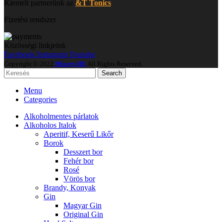
Kiemelt partnerünk az
&T Tonics
Fizetési rendszer
Közösségi linkjeink
Facebook
Instagram
Youtube
Copyright © 2022
Mixery.HU
All Rights Reserved.
Search
Menu
Categories
Alkoholmentes párlatok
Alkoholos Italok
Aperitif, Keserű Likőr
Borok
Desszert bor
Fehér bor
Rosé
Vörös bor
Brandy, Konyak
Gin
Magyar Gin
Original Gin