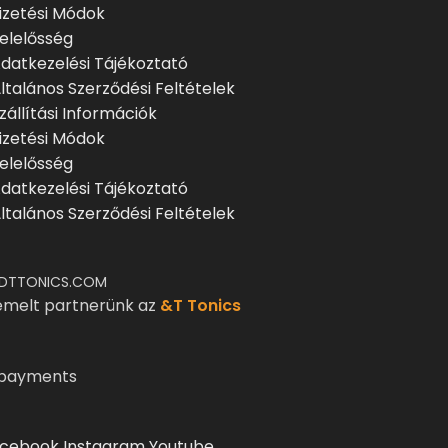
izetési Módok
elelősség
datkezelési Tájékoztató
ltalános Szerződési Feltételek
zállítási Információk
izetési Módok
elelősség
datkezelési Tájékoztató
ltalános Szerződési Feltételek
DTTONICS.COM
emelt partnerünk az
&T Tonics
cebook
Instagram
Youtube