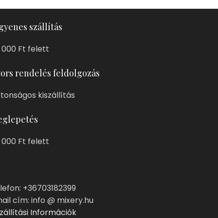
gyenes szállítás
 000 Ft felett
ors rendelés feldolgozás
ztonságos kiszállítás
glepetés
 000 Ft felett
lefon: +36703182399
ail cím: info @ mixery.hu
zállítási Információk