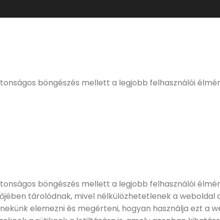
ELMÚLTÁL MÁR 18 ÉVES?
eljes, kulturált italfogyasztásnak. Alkoholtartalmú italo
értékesíteni!
ztonságos böngészés mellett a legjobb felhasználói élmé
tonságos böngészés mellett a legjobb felhasználói élmény
zőjében tárolódnak, mivel nélkülözhetetlenek a weboldal
 nekünk elemezni és megérteni, hogyan használja ezt a we