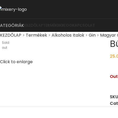
KATEGÓRIÁK
KEZDŐLAP
TERMÉKEK
BLOG
KAPCSOLAT
KEZDŐLAP
>
Termékek
>
Alkoholos Italok
>
Gin
>
Magyar 
B
Sold
out
25.
Click to enlarge
Out
SKU
Cat