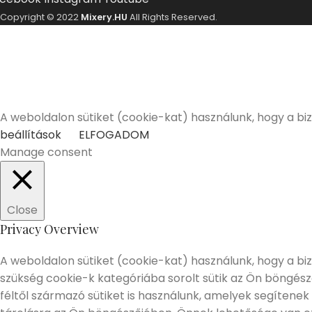
Copyright © 2022
Mixery.HU
All Rights Reserved.
A Mixery.hu elkötelezett híve és támogatója a felelősségt
Elmúltam 18 éves
Nem vagyok még 18 éves
A weboldalon sütiket (cookie-kat) használunk, hogy a bi
beállítások
ELFOGADOM
Manage consent
Close
Privacy Overview
A weboldalon sütiket (cookie-kat) használunk, hogy a biz
szükség cookie-k kategóriába sorolt sütik az Ön böngés
féltől származó sütiket is használunk, amelyek segítenek