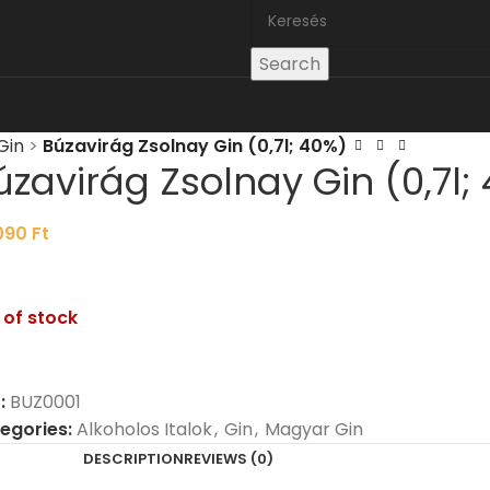
Search
Gin
>
Búzavirág Zsolnay Gin (0,7l; 40%)
úzavirág Zsolnay Gin (0,7l;
090
Ft
 of stock
:
BUZ0001
egories:
Alkoholos Italok
,
Gin
,
Magyar Gin
DESCRIPTION
REVIEWS (0)