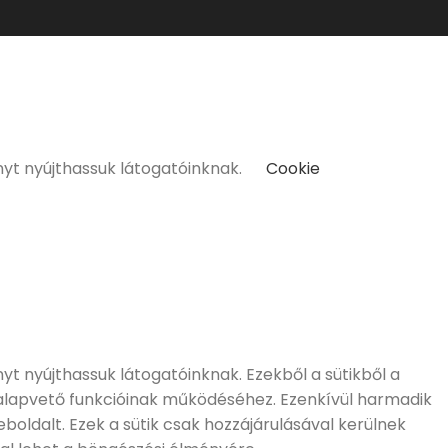
kat kizárólag 18 életévüket betöltött vásárlóinknak tudunk
nyt nyújthassuk látogatóinknak.
Cookie
t nyújthassuk látogatóinknak. Ezekből a sütikből a
 alapvető funkcióinak működéséhez. Ezenkívül harmadik
boldalt. Ezek a sütik csak hozzájárulásával kerülnek