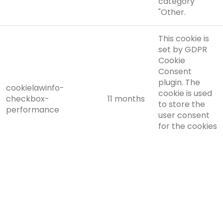
category
"Other.
This cookie is
set by GDPR
Cookie
Consent
plugin. The
cookielawinfo-
cookie is used
checkbox-
11 months
to store the
performance
user consent
for the cookies
in the
category
"Performance".
The cookie is
set by the
GDPR Cookie
Consent plugin