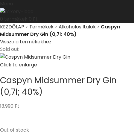
Menu
0
termékek
0
Ft
KEZDŐLAP
>
Termékek
>
Alkoholos Italok
>
Caspyn
Midsummer Dry Gin (0,7l; 40%)
Vissza a termékekhez
Sold out
Click to enlarge
Caspyn Midsummer Dry Gin
(0,7l; 40%)
13.990
Ft
Out of stock