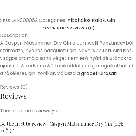
SKU:
GIN000062
Categories:
Alkoholos Italok
,
Gin
DESCRIPTION
REVIEWS (0)
Description
A Caspyn Midsummer Dry Gin a cornwalli Penzance-ból
származó, nyárias hangulatú gin. Neve is sejteti, citrusos,
virágos aromája soha véget nem érő nyári délutánokra
ajánlott. A kedvenc &T tonikoddal pedig megalkothatod
a tökéletes gin-tonikot. Válaszd a
grapefruitosat
!
Reviews (0)
Reviews
There are no reviews yet.
Be the first to review “Caspyn Midsummer Dry Gin (0,7l;
40%)”