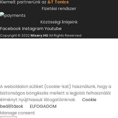
Kiemelt partnerünk az
&T Tonics
Fizetési rendszer
Közösségi linkjeink
Facebook
Instagram
Youtube
Copyright © 2022
Mixery.HU
All Rights Reserved.
ELMÚLTÁL MÁR 18 ÉVES?
A Mixery.hu elkötelezett híve és támogatója a
felelősségteljes, kulturált italfogyasztásnak.
Alkoholtartalmú italokat kizárólag 18 életévüket
betöltött vásárlóinknak tudunk értékesíteni!
Elmúltam 18 éves
Nem vagyok még 18 éves
A weboldalon sütiket (cookie-kat) használunk, hogy a
biztonságos böngészés mellett a legjobb felhasználói
élményt nyújthassuk látogatóinknak.
Cookie
beállítások
ELFOGADOM
Manage consent