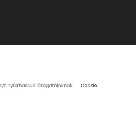
kat kizárólag 18 életévüket betöltött vásárlóinknak tudunk
nyt nyújthassuk látogatóinknak.
Cookie