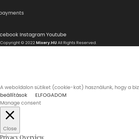
cebook
Instagram
Youtube
Copyright © 2022
Mixery.HU
All Rights Reserved.
A Mixery.hu elkötelezett híve és támogatója a felelősségt
Elmúltam 18 éves
Nem vagyok még 18 éves
A weboldalon sütiket (cookie-kat) használunk, hogy a bi
beállítások
ELFOGADOM
Manage consent
Close
Privacy Overview