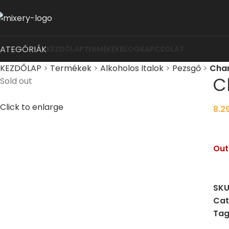
KATEGÓRIÁK
KEZDŐLAP
TERMÉKEK
BLOG
KAPCSOLAT
KEZDŐLAP
>
Termékek
>
Alkoholos Italok
>
Pezsgő
>
Chan
C
Sold out
Click to enlarge
8.2
Out
SKU
Cat
Tag