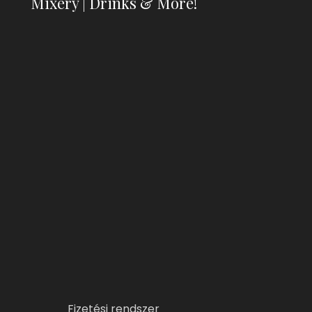
Mixery | Drinks & More!
Fizetési rendszer