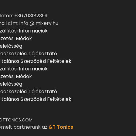
lefon: +36703182399
ail cím: info @ mixery.hu
zállítási Információk
izetési Módok
elelősség
datkezelési Tájékoztató
ltalános Szerződési Feltételek
zállítási Információk
izetési Módok
elelősség
datkezelési Tájékoztató
ltalános Szerződési Feltételek
DTTONICS.COM
emelt partnerünk az
&T Tonics