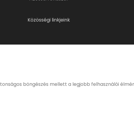
Közösségi linkjeink
ELMÚLTÁL MÁR 18 ÉVES?
eljes, kulturált italfogyasztásnak. Alkoholtartalmú italo
értékesíteni!
ztonságos böngészés mellett a legjobb felhasználói élmé