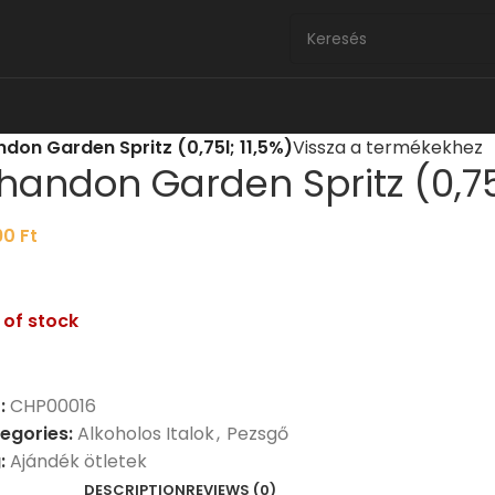
don Garden Spritz (0,75l; 11,5%)
Vissza a termékekhez
handon Garden Spritz (0,75l
90
Ft
 of stock
:
CHP00016
egories:
Alkoholos Italok
,
Pezsgő
:
Ajándék ötletek
DESCRIPTION
REVIEWS (0)