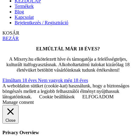
KEZDŐLAP
Termékek
Blog
Kapcsolat
Bejelentkezés / Regisztráció
KOSÁR
BEZÁR
ELMÚLTÁL MÁR 18 ÉVES?
A Mixery.hu elkötelezett híve és támogatója a felelősségteljes,
kulturált italfogyasztásnak. Alkoholtartalmú italokat kizárólag 18
életévüket betöltött vásárlóinknak tudunk értékesíteni!
Elmúltam 18 éves
Nem vagyok még 18 éves
A weboldalon sütiket (cookie-kat) használunk, hogy a biztonságos
böngészés mellett a legjobb felhasználói élményt nyújthassuk
látogatóinknak.
Cookie beállítások
ELFOGADOM
Manage consent
Close
Privacy Overview