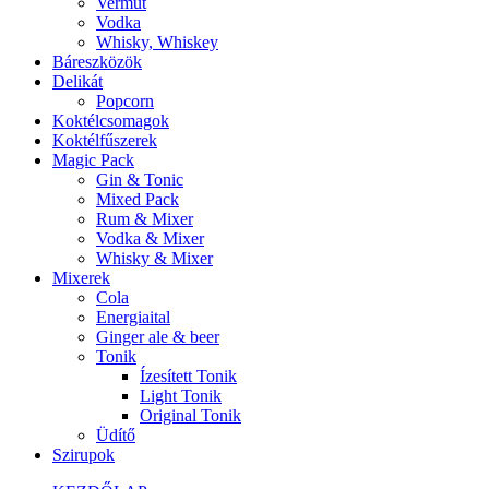
Vermut
Vodka
Whisky, Whiskey
Báreszközök
Delikát
Popcorn
Koktélcsomagok
Koktélfűszerek
Magic Pack
Gin & Tonic
Mixed Pack
Rum & Mixer
Vodka & Mixer
Whisky & Mixer
Mixerek
Cola
Energiaital
Ginger ale & beer
Tonik
Ízesített Tonik
Light Tonik
Original Tonik
Üdítő
Szirupok