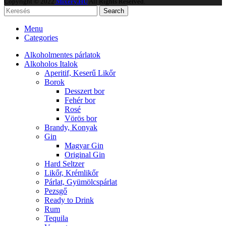
Copyright © 2022
Mixery.HU
All Rights Reserved.
Search
Menu
Categories
Alkoholmentes párlatok
Alkoholos Italok
Aperitif, Keserű Likőr
Borok
Desszert bor
Fehér bor
Rosé
Vörös bor
Brandy, Konyak
Gin
Magyar Gin
Original Gin
Hard Seltzer
Likőr, Krémlikőr
Párlat, Gyümölcspárlat
Pezsgő
Ready to Drink
Rum
Tequila