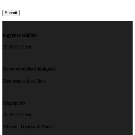
Ingyenes szállítás
35 000 Ft felett
Gyors rendelés feldolgozás
Biztonságos kiszállítás
Meglepetés
30 000 Ft felett
Mixery | Drinks & More!