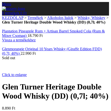
Menu
0
termékek
0
Ft
KEZDŐLAP
>
Termékek
>
Alkoholos Italok
>
Whisky, Whiskey
>
Glen Turner Heritage Double Wood Whisky (DD) (0,7l; 40%)
Plantation Pineapple Rum + Artisan Barrel Smoked Cola (Rum &
Mixer Csomag)
18.790
Ft
Vissza a termékekhez
Glenmorangie Original 10 Years Whisky (Giraffe Edition FDD)
(0,7l; 40%)
22.990
Ft
Sold out
Click to enlarge
Glen Turner Heritage Double
Wood Whisky (DD) (0,7l; 40%)
8.890
Ft