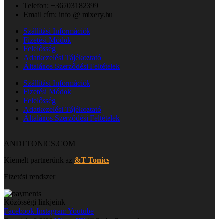
Telefon: +36703182399
Email cím: info @ mixery.hu
Szállítási Információk
Fizetési Módok
Felelősség
Adatkezelési Tájékoztató
Általános Szerződési Feltételek
Szállítási Információk
Fizetési Módok
Felelősség
Adatkezelési Tájékoztató
Általános Szerződési Feltételek
ANDTTONICS.COM
Kiemelt partnerünk az
&T Tonics
Fizetési rendszer
Közösségi linkjeink
Facebook
Instagram
Youtube