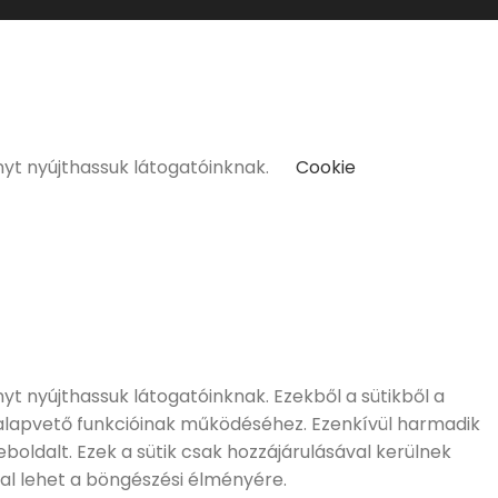
kat kizárólag 18 életévüket betöltött vásárlóinknak tudunk
nyt nyújthassuk látogatóinknak.
Cookie
t nyújthassuk látogatóinknak. Ezekből a sütikből a
 alapvető funkcióinak működéséhez. Ezenkívül harmadik
boldalt. Ezek a sütik csak hozzájárulásával kerülnek
al lehet a böngészési élményére.