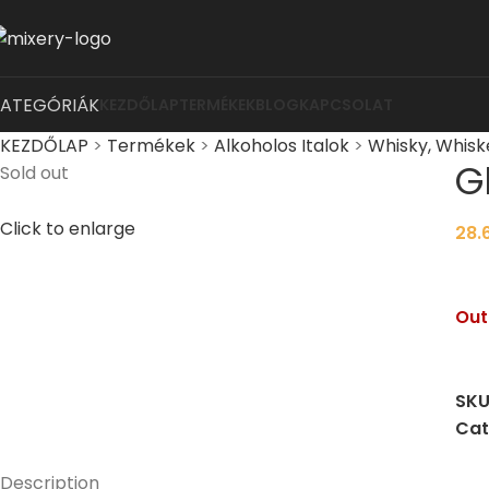
KATEGÓRIÁK
KEZDŐLAP
TERMÉKEK
BLOG
KAPCSOLAT
KEZDŐLAP
>
Termékek
>
Alkoholos Italok
>
Whisky, Whisk
G
Sold out
Click to enlarge
28.
Out
SKU
Cat
Description