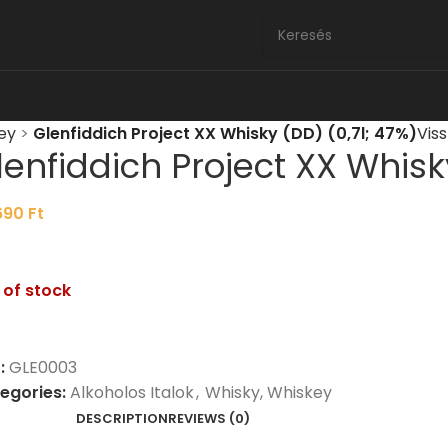
ey
>
Glenfiddich Project XX Whisky (DD) (0,7l; 47%)
Vis
lenfiddich Project XX Whisk
690
Ft
 of stock
:
GLE0003
egories:
Alkoholos Italok
,
Whisky, Whiskey
DESCRIPTION
REVIEWS (0)