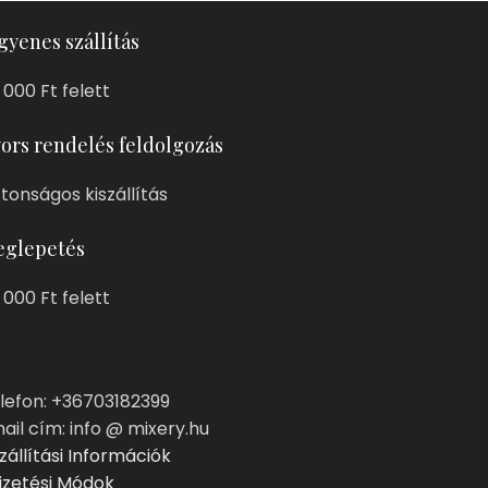
gyenes szállítás
 000 Ft felett
ors rendelés feldolgozás
ztonságos kiszállítás
glepetés
 000 Ft felett
lefon: +36703182399
ail cím: info @ mixery.hu
zállítási Információk
izetési Módok