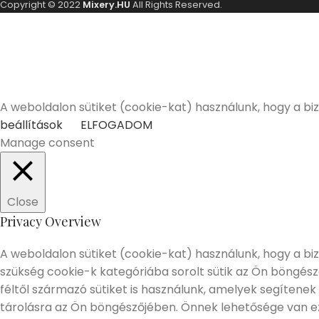
Copyright © 2022
Mixery.HU
All Rights Reserved.
A Mixery.hu elkötelezett híve és támogatója a felelősségt
Elmúltam 18 éves
Nem vagyok még 18 éves
A weboldalon sütiket (cookie-kat) használunk, hogy a bi
beállítások
ELFOGADOM
Manage consent
Close
Privacy Overview
A weboldalon sütiket (cookie-kat) használunk, hogy a biz
szükség cookie-k kategóriába sorolt sütik az Ön böngés
féltől származó sütiket is használunk, amelyek segítenek
tárolásra az Ön böngészőjében. Önnek lehetősége van eze