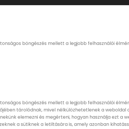
ELMÚLTÁL MÁR 18 ÉVES?
eljes, kulturált italfogyasztásnak. Alkoholtartalmú italo
értékesíteni!
ztonságos böngészés mellett a legjobb felhasználói élmé
tonságos böngészés mellett a legjobb felhasználói élmény
zőjében tárolódnak, mivel nélkülözhetetlenek a weboldal
 nekünk elemezni és megérteni, hogyan használja ezt a we
knek a sütiknek a letiltására is, amely azonban kihatáss