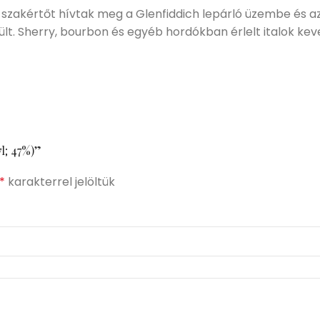
 szakértőt hívtak meg a Glenfiddich lepárló üzembe és az
lt. Sherry, bourbon és egyéb hordókban érlelt italok kev
7l; 47%)”
*
karakterrel jelöltük