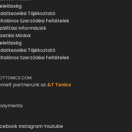
elelősség
datkezelési Tájékoztató
ltalános Szerződési Feltételek
zállítási Információk
izetési Módok
elelősség
datkezelési Tájékoztató
ltalános Szerződési Feltételek
DTTONICS.COM
emelt partnerünk az
&T Tonics
cebook
Instagram
Youtube