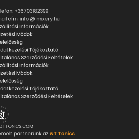
lefon: +36703182399
ail cím: info @ mixery.hu
zállítási Információk
izetési Módok
elelősség
datkezelési Tájékoztató
ltalános Szerződési Feltételek
zállítási Információk
izetési Módok
elelősség
datkezelési Tájékoztató
ltalános Szerződési Feltételek
DTTONICS.COM
emelt partnerünk az
&T Tonics