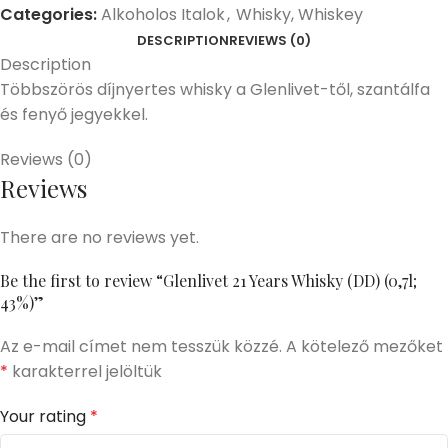
Categories:
Alkoholos Italok
,
Whisky, Whiskey
DESCRIPTION
REVIEWS (0)
Description
Többszörös díjnyertes whisky a Glenlivet-től, szantálfa
és fenyő jegyekkel.
Reviews (0)
Reviews
There are no reviews yet.
Be the first to review “Glenlivet 21 Years Whisky (DD) (0,7l;
43%)”
Az e-mail címet nem tesszük közzé.
A kötelező mezőket
*
karakterrel jelöltük
Your rating
*