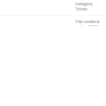
category
"Other.
This cookie is
set by GDPR
Cookie
Consent
plugin. The
cookielawinfo-
cookie is used
checkbox-
11 months
to store the
performance
user consent
for the cookies
in the
category
"Performance".
The cookie is
set by the
GDPR Cookie