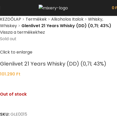
0
KEZDŐLAP
>
Termékek
>
Alkoholos Italok
>
Whisky,
Whiskey
>
Glenlivet 21 Years Whisky (DD) (0,7l; 43%)
Vissza a termékekhez
Sold out
Click to enlarge
Glenlivet 21 Years Whisky (DD) (0,7l; 43%)
101.290
Ft
Out of stock
SKU:
GLE0015