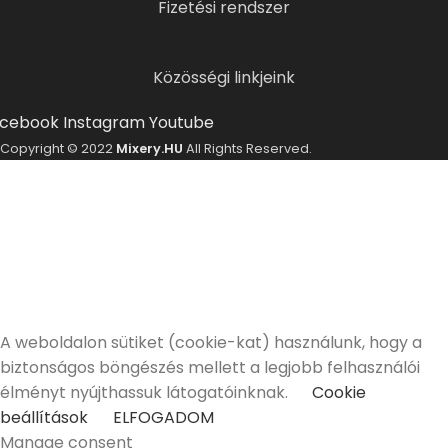
Fizetési rendszer
Közösségi linkjeink
cebook
Instagram
Youtube
Copyright © 2022
Mixery.HU
All Rights Reserved.
ELMÚLTÁL MÁR 18 ÉVES?
A Mixery.hu elkötelezett híve és támogatója a
felelősségteljes, kulturált italfogyasztásnak.
Alkoholtartalmú italokat kizárólag 18 életévüket
betöltött vásárlóinknak tudunk értékesíteni!
Elmúltam 18 éves
Nem vagyok még 18 éves
A weboldalon sütiket (cookie-kat) használunk, hogy a
biztonságos böngészés mellett a legjobb felhasználói
élményt nyújthassuk látogatóinknak.
Cookie
beállítások
ELFOGADOM
Manage consent