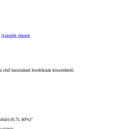
:
Ajándék ötletek
z első használatú hordóknak köszönhető.
ohár) (0,7l; 40%)”