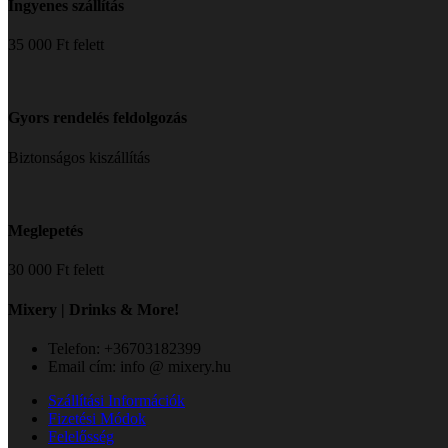
Ingyenes szállítás
35 000 Ft felett
Gyors rendelés feldolgozás
Biztonságos kiszállítás
Meglepetés
30 000 Ft felett
Mixery | Drinks & More!
Telefon: +36703182399
Email cím: info @ mixery.hu
Szállítási Információk
Fizetési Módok
Felelősség