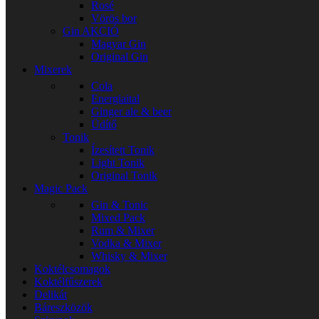
Rosé
Vörös bor
Gin
AKCIÓ
Magyar Gin
Original Gin
Mixerek
Cola
Energiaital
Ginger ale & beer
Üdítő
Tonik
Ízesített Tonik
Light Tonik
Original Tonik
Magic Pack
Gin & Tonic
Mixed Pack
Rum & Mixer
Vodka & Mixer
Whisky & Mixer
Koktélcsomagok
Koktélfűszerek
Delikát
Báreszközök