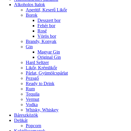
Alkoholos Italok
Aperitif, Keserű Likőr
Borok
Desszert bor
Fehér bor
Rosé
Vörös bor
Brandy, Konyak
Gin
Magyar Gin
Original Gin
Hard Seltzer
Likőr, Krémlikőr
Párlat, Gyümölcspárlat
Pezsgő
Ready to Drink
Rum
Tequila
Vermut
Vodka
Whisky, Whiskey
Báreszközök
Delikát
Popcorn
Koktélcsomagok