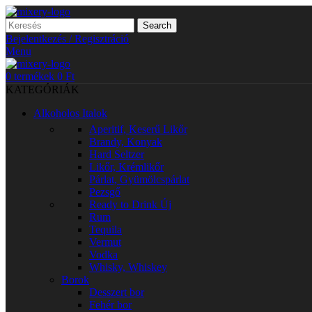
Search
Bejelentkezés / Regisztráció
Menu
0
termékek
0
Ft
KATEGÓRIÁK
Alkoholos Italok
Aperitif, Keserű Likőr
Brandy, Konyak
Hard Seltzer
Likőr, Krémlikőr
Párlat, Gyümölcspárlat
Pezsgő
Ready to Drink
Új
Rum
Tequila
Vermut
Vodka
Whisky, Whiskey
Borok
Desszert bor
Fehér bor