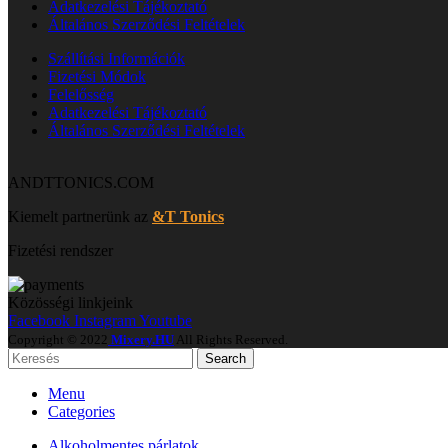
Adatkezelési Tájékoztató
Általános Szerződési Feltételek
Szállítási Információk
Fizetési Módok
Felelősség
Adatkezelési Tájékoztató
Általános Szerződési Feltételek
ANDTTONICS.COM
Kiemelt partnerünk az
&T Tonics
Fizetési rendszer
Közösségi linkjeink
Facebook
Instagram
Youtube
Copyright © 2022
Mixery.HU
All Rights Reserved.
Search
Menu
Categories
Alkoholmentes párlatok