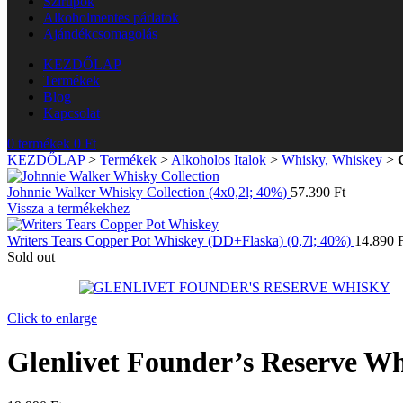
Szirupok
Alkoholmentes párlatok
Ajándékcsomagolás
KEZDŐLAP
Termékek
Blog
Kapcsolat
0
termékek
0
Ft
KEZDŐLAP
>
Termékek
>
Alkoholos Italok
>
Whisky, Whiskey
>
Johnnie Walker Whisky Collection (4x0,2l; 40%)
57.390
Ft
Vissza a termékekhez
Writers Tears Copper Pot Whiskey (DD+Flaska) (0,7l; 40%)
14.890
Sold out
Click to enlarge
Glenlivet Founder’s Reserve Wh