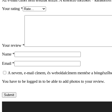
Az e-mail címet nem tesszük közzé.
A kötelező mezőket
*
karakterrel 
Your rating
*
Your review
*
Name
*
Email
*
A nevem, e-mail címem, és weboldalcímem mentése a böngészőb
You have to be logged in to be able to add photos to your review.