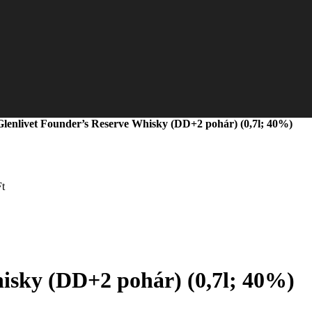
Glenlivet Founder’s Reserve Whisky (DD+2 pohár) (0,7l; 40%)
Ft
isky (DD+2 pohár) (0,7l; 40%)