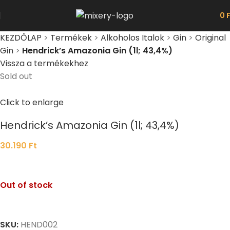
0
KEZDŐLAP
>
Termékek
>
Alkoholos Italok
>
Gin
>
Original
Gin
>
Hendrick’s Amazonia Gin (1l; 43,4%)
Vissza a termékekhez
Sold out
Click to enlarge
Hendrick’s Amazonia Gin (1l; 43,4%)
30.190
Ft
Out of stock
SKU:
HEND002