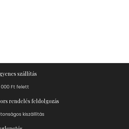
gyenes szállítás
 000 Ft felett
ors rendelés feldolgozás
ztonságos kiszállítás
glepetés