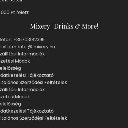
 000 Ft felett
Mixery | Drinks & More!
lefon: +36703182399
ail cím: info @ mixery.hu
zállítási Információk
izetési Módok
elelősség
datkezelési Tájékoztató
ltalános Szerződési Feltételek
zállítási Információk
izetési Módok
elelősség
datkezelési Tájékoztató
ltalános Szerződési Feltételek