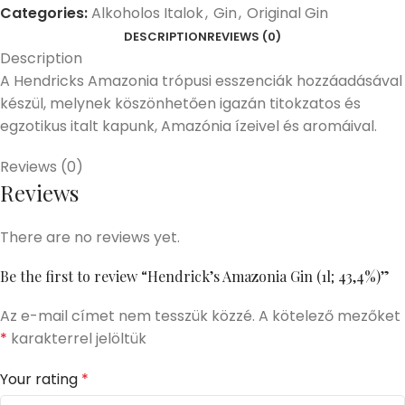
Categories:
Alkoholos Italok
,
Gin
,
Original Gin
DESCRIPTION
REVIEWS (0)
Description
A Hendricks Amazonia trópusi esszenciák hozzáadásával
készül, melynek köszönhetően igazán titokzatos és
egzotikus italt kapunk, Amazónia ízeivel és aromáival.
Reviews (0)
Reviews
There are no reviews yet.
Be the first to review “Hendrick’s Amazonia Gin (1l; 43,4%)”
Az e-mail címet nem tesszük közzé.
A kötelező mezőket
*
karakterrel jelöltük
Your rating
*