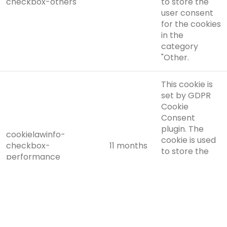
checkbox-others
to store the
user consent
for the cookies
in the
category
"Other.
This cookie is
set by GDPR
Cookie
Consent
plugin. The
cookielawinfo-
cookie is used
checkbox-
11 months
to store the
performance
user consent
for the cookies
in the
category
"Performance".