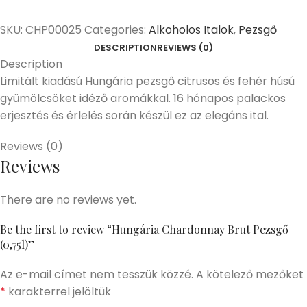
SKU:
CHP00025
Categories:
Alkoholos Italok
,
Pezsgő
DESCRIPTION
REVIEWS (0)
Description
Limitált kiadású Hungária pezsgő citrusos és fehér húsú
gyümölcsöket idéző aromákkal. 16 hónapos palackos
erjesztés és érlelés során készül ez az elegáns ital.
Reviews (0)
Reviews
There are no reviews yet.
Be the first to review “Hungária Chardonnay Brut Pezsgő
(0,75l)”
Az e-mail címet nem tesszük közzé.
A kötelező mezőket
*
karakterrel jelöltük