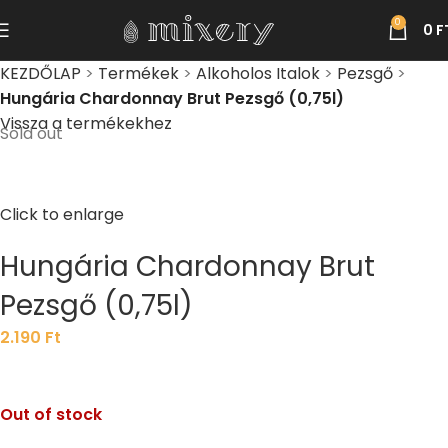
0
0
F
KEZDŐLAP
>
Termékek
>
Alkoholos Italok
>
Pezsgő
>
Hungária Chardonnay Brut Pezsgő (0,75l)
Vissza a termékekhez
Sold out
Click to enlarge
Hungária Chardonnay Brut
Pezsgő (0,75l)
2.190
Ft
Out of stock