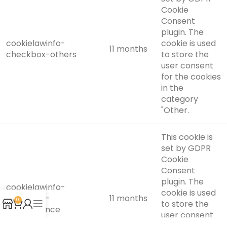
Cookie
Consent
plugin. The
cookielawinfo-
cookie is used
11 months
checkbox-others
to store the
user consent
for the cookies
in the
category
"Other.
This cookie is
set by GDPR
Cookie
Consent
plugin. The
cookielawinfo-
cookie is used
checkbox-
11 months
0
to store the
performance
user consent
for the cookies