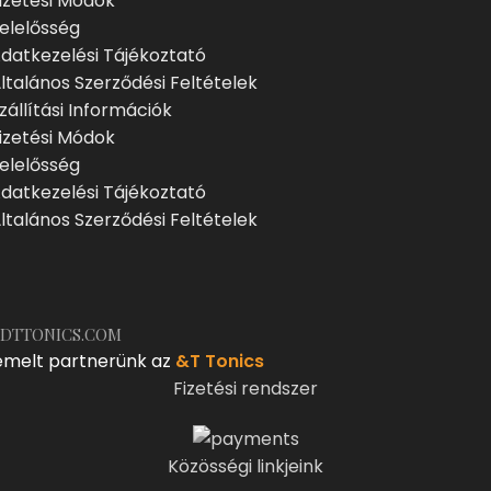
izetési Módok
elelősség
datkezelési Tájékoztató
ltalános Szerződési Feltételek
zállítási Információk
izetési Módok
elelősség
datkezelési Tájékoztató
ltalános Szerződési Feltételek
DTTONICS.COM
emelt partnerünk az
&T Tonics
Fizetési rendszer
Közösségi linkjeink