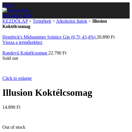
Menu
0
termékek
0
Ft
KEZDŐLAP
>
Termékek
>
Alkoholos Italok
>
Illusion
Koktélcsomag
Hendrick's Midsummer Solstice Gin (0,7l; 43,4%)
20.890
Ft
Vissza a termékekhez
Randevú Koktélcsomag
22.790
Ft
Sold out
Click to enlarge
Illusion Koktélcsomag
14.890
Ft
Out of stock