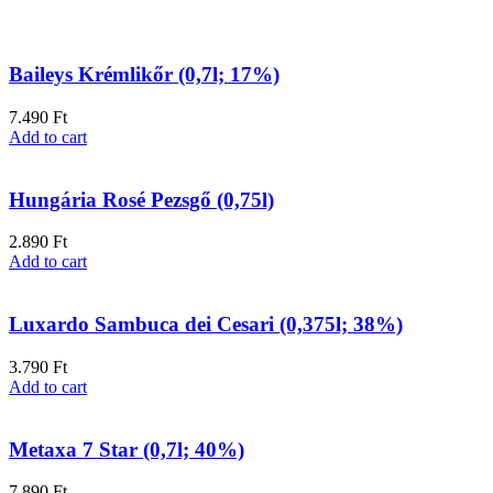
Baileys Krémlikőr (0,7l; 17%)
7.490
Ft
Add to cart
Hungária Rosé Pezsgő (0,75l)
2.890
Ft
Add to cart
Luxardo Sambuca dei Cesari (0,375l; 38%)
3.790
Ft
Add to cart
Metaxa 7 Star (0,7l; 40%)
7.890
Ft