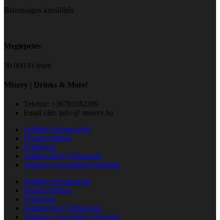
Biztonságos kiszállítás
Meglepetés
30 000 Ft felett
Mixery | Drinks & More!
Telefon: +36703182399
Email cím: info @ mixery.hu
Szállítási Információk
Fizetési Módok
Felelősség
Adatkezelési Tájékoztató
Általános Szerződési Feltételek
Szállítási Információk
Fizetési Módok
Felelősség
Adatkezelési Tájékoztató
Általános Szerződési Feltételek