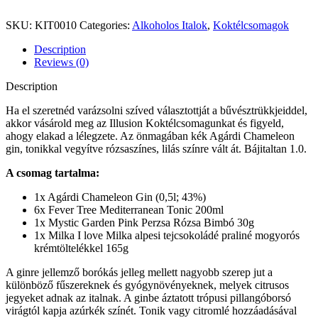
SKU:
KIT0010
Categories:
Alkoholos Italok
,
Koktélcsomagok
Description
Reviews (0)
Description
Ha el szeretnéd varázsolni szíved választottját a bűvésztrükkjeiddel,
akkor vásárold meg az Illusion Koktélcsomagunkat és figyeld,
ahogy elakad a lélegzete. Az önmagában kék Agárdi Chameleon
gin, tonikkal vegyítve rózsaszínes, lilás színre vált át. Bájitaltan 1.0.
A csomag tartalma:
1x Agárdi Chameleon Gin (0,5l; 43%)
6x Fever Tree Mediterranean Tonic 200ml
1x Mystic Garden Pink Perzsa Rózsa Bimbó 30g
1x Milka I love Milka alpesi tejcsokoládé praliné mogyorós
krémtöltelékkel 165g
A ginre jellemző borókás jelleg mellett nagyobb szerep jut a
különböző fűszereknek és gyógynövényeknek, melyek citrusos
jegyeket adnak az italnak. A ginbe áztatott trópusi pillangóborsó
virágtól kapja azúrkék színét. Tonik vagy citromlé hozzáadásával