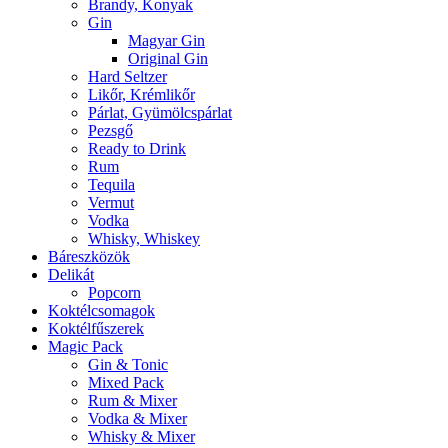
Brandy, Konyak
Gin
Magyar Gin
Original Gin
Hard Seltzer
Likőr, Krémlikőr
Párlat, Gyümölcspárlat
Pezsgő
Ready to Drink
Rum
Tequila
Vermut
Vodka
Whisky, Whiskey
Báreszközök
Delikát
Popcorn
Koktélcsomagok
Koktélfűszerek
Magic Pack
Gin & Tonic
Mixed Pack
Rum & Mixer
Vodka & Mixer
Whisky & Mixer