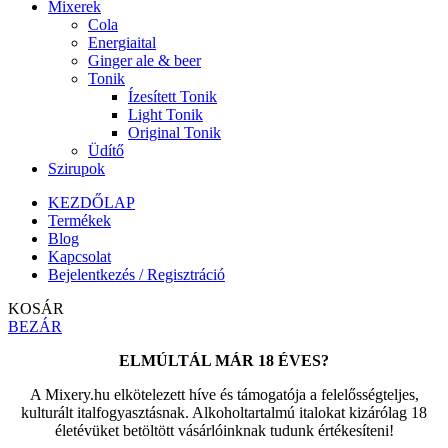
Mixerek
Cola
Energiaital
Ginger ale & beer
Tonik
Ízesített Tonik
Light Tonik
Original Tonik
Üdítő
Szirupok
KEZDŐLAP
Termékek
Blog
Kapcsolat
Bejelentkezés / Regisztráció
KOSÁR
BEZÁR
ELMÚLTÁL MÁR 18 ÉVES?
A Mixery.hu elkötelezett híve és támogatója a felelősségteljes,
kulturált italfogyasztásnak. Alkoholtartalmú italokat kizárólag 18
életévüket betöltött vásárlóinknak tudunk értékesíteni!