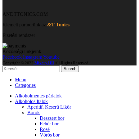
ANDTTONICS.COM
Kiemelt partnerünk az
&T Tonics
Fizetési rendszer
Közösségi linkjeink
Facebook
Instagram
Youtube
Copyright © 2022
Mixery.HU
All Rights Reserved.
Search
Menu
Categories
Alkoholmentes párlatok
Alkoholos Italok
Aperitif, Keserű Likőr
Borok
Desszert bor
Fehér bor
Rosé
Vörös bor