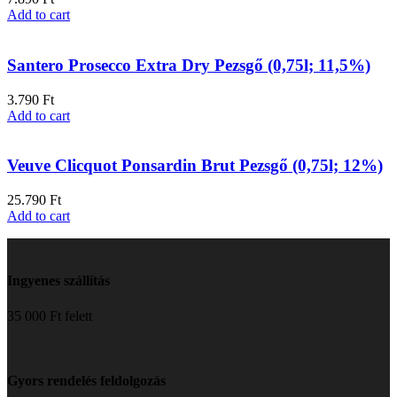
Add to cart
Santero Prosecco Extra Dry Pezsgő (0,75l; 11,5%)
3.790
Ft
Add to cart
Veuve Clicquot Ponsardin Brut Pezsgő (0,75l; 12%)
25.790
Ft
Add to cart
Ingyenes szállítás
35 000 Ft felett
Gyors rendelés feldolgozás