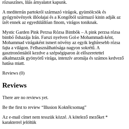
rózsaszínes, lilás árnyalatot kapunk.
A mediterrán partokról származó virágok, gyümölcsök és
gyógynövények illóolajai és a Kongóból származó kinin adják az
ízét ennek az egyedülállóan finom, virágos toniknak.
Mystic Garden Pink Perzsa Rózsa Bimbók – A pink perzsa rózsa
bimbó őshazája Irán. Farszi nyelven Gol-e Mohammadi-ként,
Mohammad virágaként ismert növény az egyik leghíresebb rózsa
fajta a világon. Felhasználhatósága nagyon sokrétű. A
gasztronómiától kezdve a szépségiparon át előszeretettel
alkalmazzák gyönyörű virága, intenzív aromája és számos kedvező
hatása miatt.
Reviews (0)
Reviews
There are no reviews yet.
Be the first to review “Illusion Koktélcsomag”
Az e-mail címet nem tesszük közzé.
A kötelező mezőket
*
karakterrel jelöltük