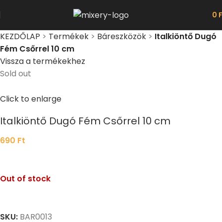
0
KEZDŐLAP
>
Termékek
>
Báreszközök
>
Italkiöntő Dugó
Fém Csőrrel 10 cm
Vissza a termékekhez
Sold out
Click to enlarge
Italkiöntő Dugó Fém Csőrrel 10 cm
690
Ft
Out of stock
SKU:
BAR0013