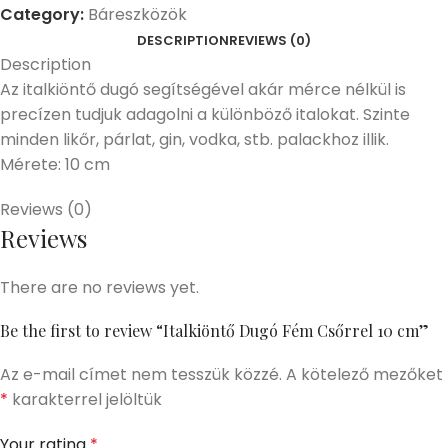
Category:
Báreszközök
DESCRIPTION
REVIEWS (0)
Description
Az italkiöntő dugó segítségével akár mérce nélkül is
precízen tudjuk adagolni a különböző italokat. Szinte
minden likőr, párlat, gin, vodka, stb. palackhoz illik.
Mérete: 10 cm
Reviews (0)
Reviews
There are no reviews yet.
Be the first to review “Italkiöntő Dugó Fém Csőrrel 10 cm”
Az e-mail címet nem tesszük közzé.
A kötelező mezőket
*
karakterrel jelöltük
Your rating
*