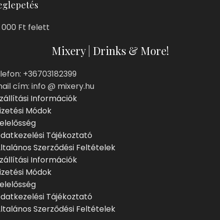
glepetés
 000 Ft felett
Mixery | Drinks & More!
lefon: +36703182399
ail cím: info @ mixery.hu
zállítási Információk
izetési Módok
elelősség
datkezelési Tájékoztató
ltalános Szerződési Feltételek
zállítási Információk
izetési Módok
elelősség
datkezelési Tájékoztató
ltalános Szerződési Feltételek