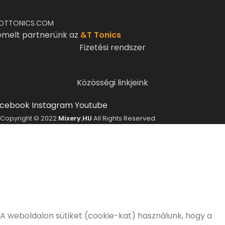
DTTONICS.COM
emelt partnerünk az
&T Tonics
Fizetési rendszer
Közösségi linkjeink
cebook
Instagram
Youtube
Copyright © 2022
Mixery.HU
All Rights Reserved.
ELMÚLTÁL MÁR 18 ÉVES?
A Mixery.hu elkötelezett híve és támogatója a
felelősségteljes, kulturált italfogyasztásnak.
Alkoholtartalmú italokat kizárólag 18 életévüket
betöltött vásárlóinknak tudunk értékesíteni!
Elmúltam 18 éves
Nem vagyok még 18 éves
A weboldalon sütiket (cookie-kat) használunk, hogy a