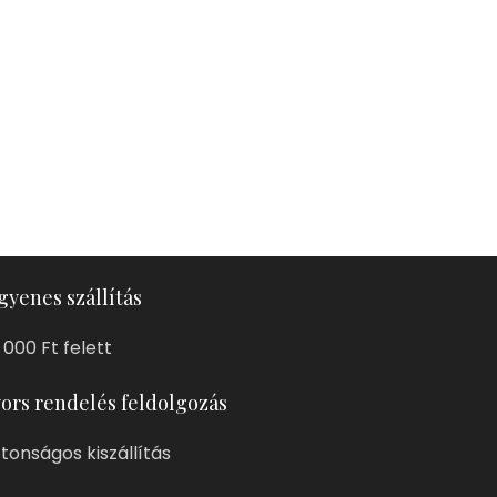
gyenes szállítás
 000 Ft felett
ors rendelés feldolgozás
ztonságos kiszállítás