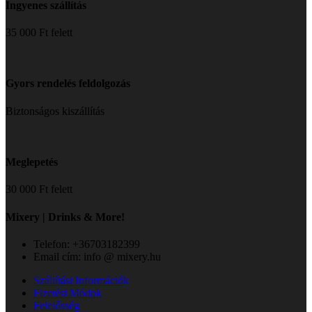
Ingyenes szállítás
35 000 Ft felett
Gyors rendelés feldolgozás
Biztonságos kiszállítás
Meglepetés
30 000 Ft felett
Mixery | Drinks & More!
Telefon: +36703182399
Email cím: info @ mixery.hu
Szállítási Információk
Fizetési Módok
Felelősség