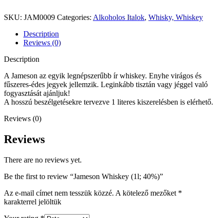
SKU:
JAM0009
Categories:
Alkoholos Italok
,
Whisky, Whiskey
Description
Reviews (0)
Description
A Jameson az egyik legnépszerűbb ír whiskey. Enyhe virágos és
fűszeres-édes jegyek jellemzik. Leginkább tisztán vagy jéggel való
fogyasztását ajánljuk!
A hosszú beszélgetésekre tervezve 1 literes kiszerelésben is elérhető.
Reviews (0)
Reviews
There are no reviews yet.
Be the first to review “Jameson Whiskey (1l; 40%)”
Az e-mail címet nem tesszük közzé.
A kötelező mezőket
*
karakterrel jelöltük