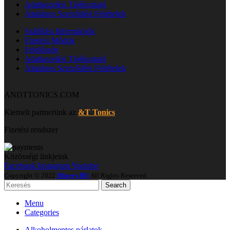
Adatkezelési Tájékoztató
Általános Szerződési Feltételek
Szállítási Információk
Fizetési Módok
Felelősség
Adatkezelési Tájékoztató
Általános Szerződési Feltételek
ANDTTONICS.COM
Kiemelt partnerünk az
&T Tonics
Fizetési rendszer
Közösségi linkjeink
Facebook
Instagram
Youtube
Copyright © 2022
Mixery.HU
All Rights Reserved.
Search
Menu
Categories
Alkoholmentes párlatok