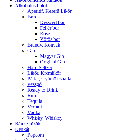
Alkoholos Italok
Aperitif, Keserű Likőr
Borok
Desszert bor
Fehér bor
Rosé
Vörös bor
Brandy, Konyak
Gin
Magyar Gin
Original Gin
Hard Seltzer
Likőr, Krémlikőr
Párlat, Gyümölcspárlat
Pezsgő
Ready to Drink
Rum
Tequila
Vermut
Vodka
Whisky, Whiskey
Báreszközök
Delikát
Popcorn