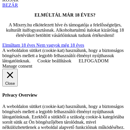
BEZÁR
ELMÚLTÁL MÁR 18 ÉVES?
A Mixery.hu elkötelezett híve és támogatója a felelősségteljes,
kulturált italfogyasztásnak. Alkoholtartalmú italokat kizárólag 18
életévüket betöltött vásárlóinknak tudunk értékesíteni!
Elmúltam 18 éves
Nem vagyok még 18 éves
A weboldalon sütiket (cookie-kat) használunk, hogy a biztonságos
böngészés mellett a legjobb felhasználói élményt nyújthassuk
látogatóinknak.
Cookie beállítások
ELFOGADOM
Manage consent
Close
Privacy Overview
A weboldalon sütiket (cookie-kat) használunk, hogy a biztonságos
böngészés mellett a legjobb felhasználói élményt nyújthassuk
látogatóinknak. Ezekből a sütikből a szükség cookie-k kategóriába
sorolt sütik az Ön böngészőjében tárolódnak, mivel
nélkülözhetetlenek a weboldal alapvető funkcióinak működéséhez.