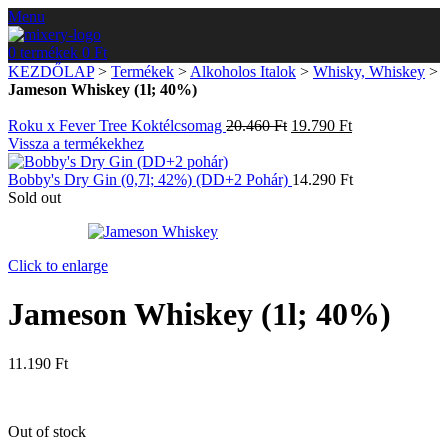
Menu
0
termékek
0
Ft
KEZDŐLAP
>
Termékek
>
Alkoholos Italok
>
Whisky, Whiskey
>
Jameson Whiskey (1l; 40%)
Roku x Fever Tree Koktélcsomag
20.460
Ft
19.790
Ft
Vissza a termékekhez
Bobby's Dry Gin (0,7l; 42%) (DD+2 Pohár)
14.290
Ft
Sold out
Click to enlarge
Jameson Whiskey (1l; 40%)
11.190
Ft
Out of stock