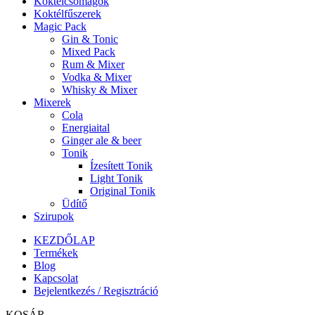
Koktélcsomagok
Koktélfűszerek
Magic Pack
Gin & Tonic
Mixed Pack
Rum & Mixer
Vodka & Mixer
Whisky & Mixer
Mixerek
Cola
Energiaital
Ginger ale & beer
Tonik
Ízesített Tonik
Light Tonik
Original Tonik
Üdítő
Szirupok
KEZDŐLAP
Termékek
Blog
Kapcsolat
Bejelentkezés / Regisztráció
KOSÁR