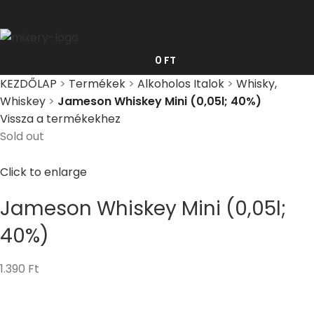
0
FT
KEZDŐLAP
>
Termékek
>
Alkoholos Italok
>
Whisky,
Whiskey
>
Jameson Whiskey Mini (0,05l; 40%)
Vissza a termékekhez
Sold out
Click to enlarge
Jameson Whiskey Mini (0,05l;
40%)
1.390
Ft