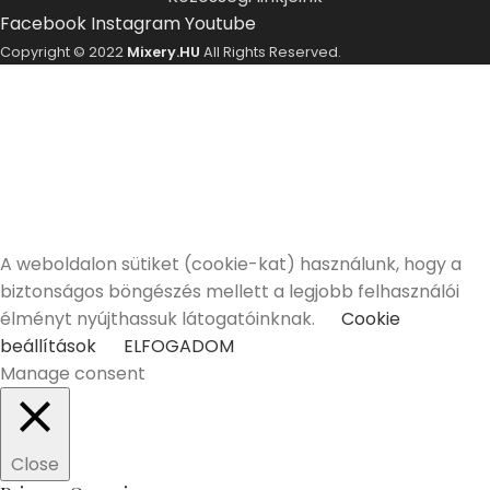
Facebook
Instagram
Youtube
Copyright © 2022
Mixery.HU
All Rights Reserved.
ELMÚLTÁL MÁR 18 ÉVES?
A Mixery.hu elkötelezett híve és támogatója a
felelősségteljes, kulturált italfogyasztásnak.
Alkoholtartalmú italokat kizárólag 18 életévüket
betöltött vásárlóinknak tudunk értékesíteni!
Elmúltam 18 éves
Nem vagyok még 18 éves
A weboldalon sütiket (cookie-kat) használunk, hogy a
biztonságos böngészés mellett a legjobb felhasználói
élményt nyújthassuk látogatóinknak.
Cookie
beállítások
ELFOGADOM
Manage consent
Close