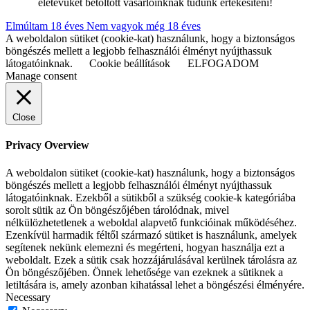
életévüket betöltött vásárlóinknak tudunk értékesíteni!
Elmúltam 18 éves
Nem vagyok még 18 éves
A weboldalon sütiket (cookie-kat) használunk, hogy a biztonságos
böngészés mellett a legjobb felhasználói élményt nyújthassuk
látogatóinknak.
Cookie beállítások
ELFOGADOM
Manage consent
Close
Privacy Overview
A weboldalon sütiket (cookie-kat) használunk, hogy a biztonságos
böngészés mellett a legjobb felhasználói élményt nyújthassuk
látogatóinknak. Ezekből a sütikből a szükség cookie-k kategóriába
sorolt sütik az Ön böngészőjében tárolódnak, mivel
nélkülözhetetlenek a weboldal alapvető funkcióinak működéséhez.
Ezenkívül harmadik féltől származó sütiket is használunk, amelyek
segítenek nekünk elemezni és megérteni, hogyan használja ezt a
weboldalt. Ezek a sütik csak hozzájárulásával kerülnek tárolásra az
Ön böngészőjében. Önnek lehetősége van ezeknek a sütiknek a
letiltására is, amely azonban kihatással lehet a böngészési élményére.
Necessary