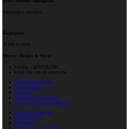
Gyors rendelés feldolgozás
Biztonságos kiszállítás
Meglepetés
30 000 Ft felett
Mixery | Drinks & More!
Telefon: +36703182399
Email cím: info @ mixery.hu
Szállítási Információk
Fizetési Módok
Felelősség
Adatkezelési Tájékoztató
Általános Szerződési Feltételek
Szállítási Információk
Fizetési Módok
Felelősség
Adatkezelési Tájékoztató