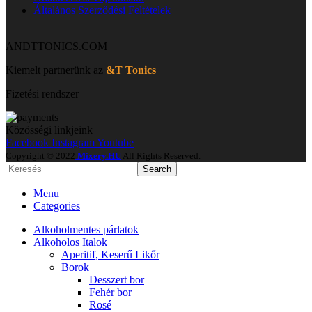
Általános Szerződési Feltételek
ANDTTONICS.COM
Kiemelt partnerünk az
&T Tonics
Fizetési rendszer
Közösségi linkjeink
Facebook
Instagram
Youtube
Copyright © 2022
Mixery.HU
All Rights Reserved.
Search
Menu
Categories
Alkoholmentes párlatok
Alkoholos Italok
Aperitif, Keserű Likőr
Borok
Desszert bor
Fehér bor
Rosé