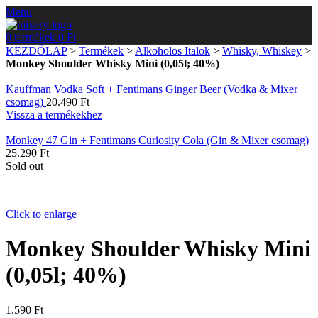
Menu
0
termékek
0
Ft
KEZDŐLAP
>
Termékek
>
Alkoholos Italok
>
Whisky, Whiskey
>
Monkey Shoulder Whisky Mini (0,05l; 40%)
Kauffman Vodka Soft + Fentimans Ginger Beer (Vodka & Mixer
csomag)
20.490
Ft
Vissza a termékekhez
Monkey 47 Gin + Fentimans Curiosity Cola (Gin & Mixer csomag)
25.290
Ft
Sold out
Click to enlarge
Monkey Shoulder Whisky Mini
(0,05l; 40%)
1.590
Ft