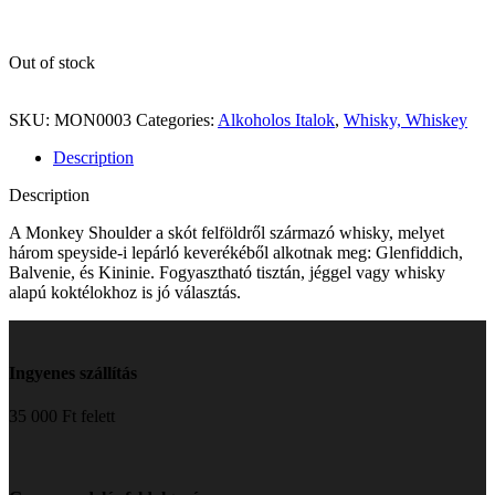
Out of stock
SKU:
MON0003
Categories:
Alkoholos Italok
,
Whisky, Whiskey
Description
Description
A Monkey Shoulder a skót felföldről származó whisky, melyet
három speyside-i lepárló keverékéből alkotnak meg:
Glenfiddich,
Balvenie, és Kininie. Fogyasztható tisztán, jéggel vagy whisky
alapú koktélokhoz is jó választás.
Ingyenes szállítás
35 000 Ft felett