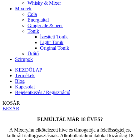
Whisky & Mixer
Mixerek
Cola
Energiaital
Ginger ale & beer
Tonik
Ízesített Tonik
Light Tonik
Original Tonik
Üdítő
Szirupok
KEZDŐLAP
Termékek
Blog
Kapcsolat
Bejelentkezés / Regisztráció
KOSÁR
BEZÁR
ELMÚLTÁL MÁR 18 ÉVES?
A Mixery.hu elkötelezett híve és támogatója a felelősségteljes,
kulturált italfogyasztásnak. Alkoholtartalmú italokat kizárólag 18