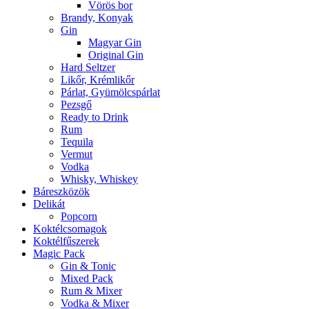
Vörös bor
Brandy, Konyak
Gin
Magyar Gin
Original Gin
Hard Seltzer
Likőr, Krémlikőr
Párlat, Gyümölcspárlat
Pezsgő
Ready to Drink
Rum
Tequila
Vermut
Vodka
Whisky, Whiskey
Báreszközök
Delikát
Popcorn
Koktélcsomagok
Koktélfűszerek
Magic Pack
Gin & Tonic
Mixed Pack
Rum & Mixer
Vodka & Mixer