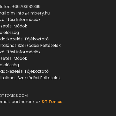
lefon: +36703182399
ail cím: info @ mixery.hu
zállítási Információk
izetési Módok
elelősség
datkezelési Tájékoztató
ltalános Szerződési Feltételek
zállítási Információk
izetési Módok
elelősség
datkezelési Tájékoztató
ltalános Szerződési Feltételek
DTTONICS.COM
emelt partnerünk az
&T Tonics