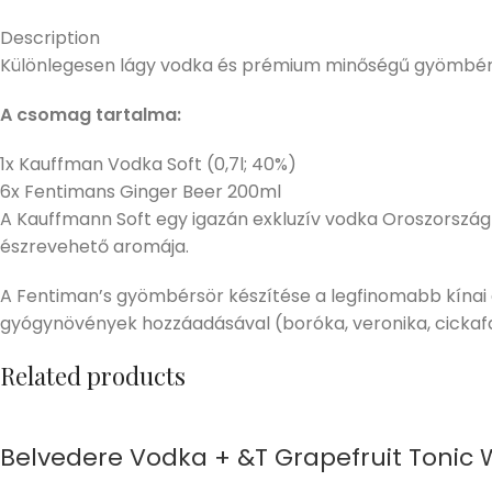
Description
Különlegesen lágy vodka és prémium minőségű gyömbé
A csomag tartalma:
1x Kauffman Vodka Soft (0,7l; 40%)
6x Fentimans Ginger Beer 200ml
A Kauffmann Soft egy igazán exkluzív vodka Oroszországbó
észrevehető aromája.
A Fentiman’s gyömbérsör készítése a legfinomabb kínai
gyógynövények hozzáadásával (boróka, veronika, cickafar
Related products
Belvedere Vodka + &T Grapefruit Tonic