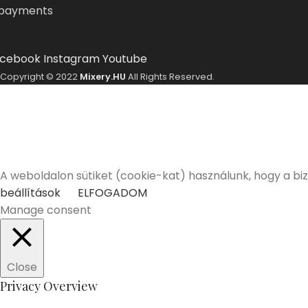
cebook
Instagram
Youtube
Copyright © 2022
Mixery.HU
All Rights Reserved.
A Mixery.hu elkötelezett híve és támogatója a felelősségt
Elmúltam 18 éves
Nem vagyok még 18 éves
A weboldalon sütiket (cookie-kat) használunk, hogy a bi
beállítások
ELFOGADOM
Manage consent
Close
Privacy Overview