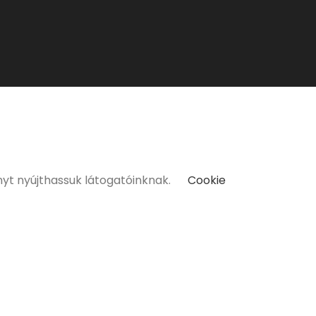
kat kizárólag 18 életévüket betöltött vásárlóinknak tudunk
nyt nyújthassuk látogatóinknak.
Cookie