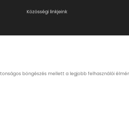
Közösségi linkjeink
ELMÚLTÁL MÁR 18 ÉVES?
eljes, kulturált italfogyasztásnak. Alkoholtartalmú italo
értékesíteni!
ztonságos böngészés mellett a legjobb felhasználói élmé