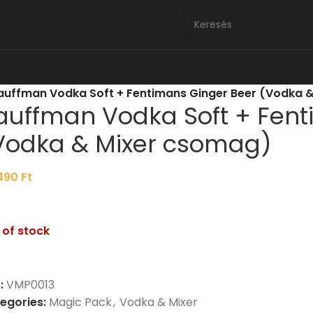
auffman Vodka Soft + Fentimans Ginger Beer (Vodka 
auffman Vodka Soft + Fent
Vodka & Mixer csomag)
490
Ft
 of stock
:
VMP0013
egories:
Magic Pack
,
Vodka & Mixer