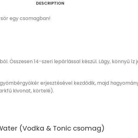
DESCRIPTION
rsör egy csomagban!
l. Összesen 14-szeri lepárlással készül. L
ágy, könnyű íz 
 gyömbérgyökér erjesztésével kezdődik, majd hagyományo
kfű kivonat, körtelé).
 Water (Vodka & Tonic csomag)