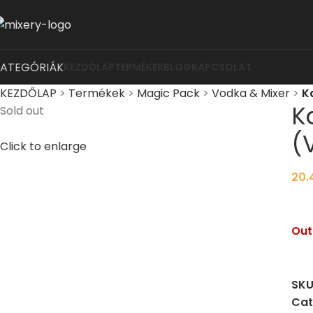
KATEGÓRIÁK
KEZDŐLAP
TERMÉKEK
BLOG
KAPCSOLAT
KEZDŐLAP
>
Termékek
>
Magic Pack
>
Vodka & Mixer
>
K
K
Sold out
(
Click to enlarge
20.
Out
SKU
Cat