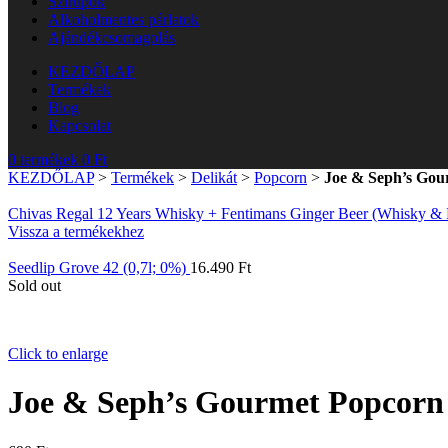
Szirupok
Alkoholmentes párlatok
Ajándékcsomagolás
KEZDŐLAP
Termékek
Blog
Kapcsolat
0
termékek
0
Ft
KEZDŐLAP
>
Termékek
>
Delikát
>
Popcorn
>
Joe & Seph’s Gou
Chivas Regal 12 Years Whisky + Fentimans Ginger Beer (Whisky &
Vissza a termékekhez
Seedlip Grove 42 (0,7l; 0%)
16.490
Ft
Sold out
Click to enlarge
Joe & Seph’s Gourmet Popcorn 