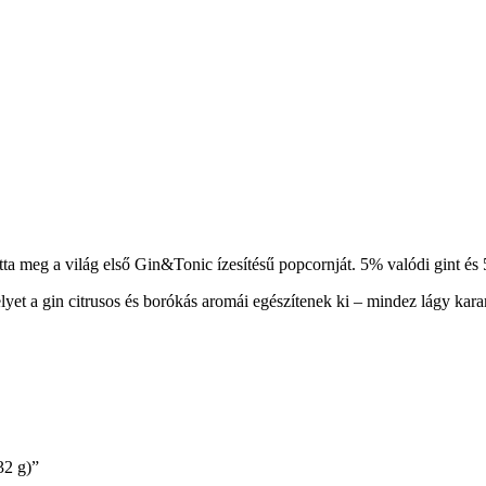
 meg a világ első Gin&Tonic ízesítésű popcornját. 5% valódi gint és 
melyet a gin citrusos és borókás aromái egészítenek ki – mindez lágy kara
32 g)”