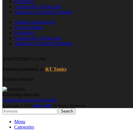
Felelősség
Adatkezelési Tájékoztató
Általános Szerződési Feltételek
Szállítási Információk
Fizetési Módok
Felelősség
Adatkezelési Tájékoztató
Általános Szerződési Feltételek
ANDTTONICS.COM
Kiemelt partnerünk az
&T Tonics
Fizetési rendszer
Közösségi linkjeink
Facebook
Instagram
Youtube
Copyright © 2022
Mixery.HU
All Rights Reserved.
Search
Menu
Categories