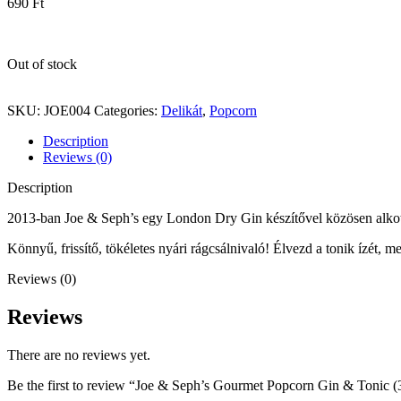
690
Ft
Out of stock
SKU:
JOE004
Categories:
Delikát
,
Popcorn
Description
Reviews (0)
Description
2013-ban Joe & Seph’s egy London Dry Gin készítővel közösen alkotta
Könnyű, frissítő, tökéletes nyári rágcsálnivaló! Élvezd a tonik ízét, 
Reviews (0)
Reviews
There are no reviews yet.
Be the first to review “Joe & Seph’s Gourmet Popcorn Gin & Tonic (