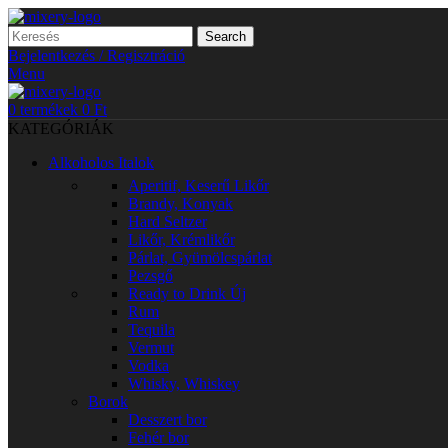
Search
Bejelentkezés / Regisztráció
Menu
0
termékek
0
Ft
KATEGÓRIÁK
Alkoholos Italok
Aperitif, Keserű Likőr
Brandy, Konyak
Hard Seltzer
Likőr, Krémlikőr
Párlat, Gyümölcspárlat
Pezsgő
Ready to Drink
Új
Rum
Tequila
Vermut
Vodka
Whisky, Whiskey
Borok
Desszert bor
Fehér bor