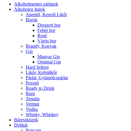
Alkoholmentes párlatok
Alkoholos Italok
Aperitif, Keserű Likőr
Borok
Desszert bor
Fehér bor
Rosé
Vörös bor
Brandy, Konyak
Gin
Magyar Gin
Original Gin
Hard Seltzer
Likőr, Krémlikőr
Párlat, Gyümölcspárlat
Pezsgő
Ready to Drink
Rum
Tequila
Vermut
Vodka
Whisky, Whiskey
Báreszközök
Delikát
Popcorn