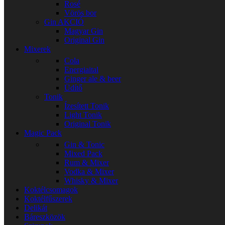
Rosé
Vörös bor
Gin
AKCIÓ
Magyar Gin
Original Gin
Mixerek
Cola
Energiaital
Ginger ale & beer
Üdítő
Tonik
Ízesített Tonik
Light Tonik
Original Tonik
Magic Pack
Gin & Tonic
Mixed Pack
Rum & Mixer
Vodka & Mixer
Whisky & Mixer
Koktélcsomagok
Koktélfűszerek
Delikát
Báreszközök