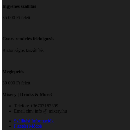
Ingyenes szállítás
35 000 Ft felett
Gyors rendelés feldolgozás
Biztonságos kiszállítás
Meglepetés
30 000 Ft felett
Mixery | Drinks & More!
Telefon: +36703182399
Email cím: info @ mixery.hu
Szállítási Információk
Fizetési Módok