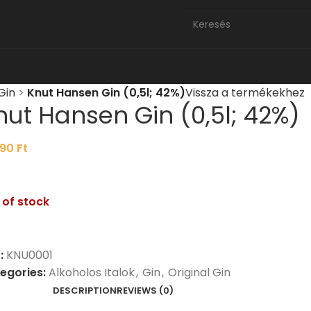
Gin
>
Knut Hansen Gin (0,5l; 42%)
Vissza a termékekhez
nut Hansen Gin (0,5l; 42%)
690
Ft
 of stock
:
KNU0001
egories:
Alkoholos Italok
,
Gin
,
Original Gin
DESCRIPTION
REVIEWS (0)