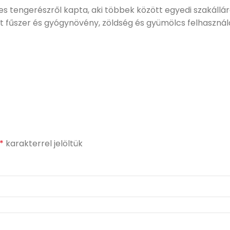
es tengerészről kapta, aki többek között egyedi szakállár
tt fűszer és gyógynövény, zöldség és gyümölcs felhasznál
*
karakterrel jelöltük