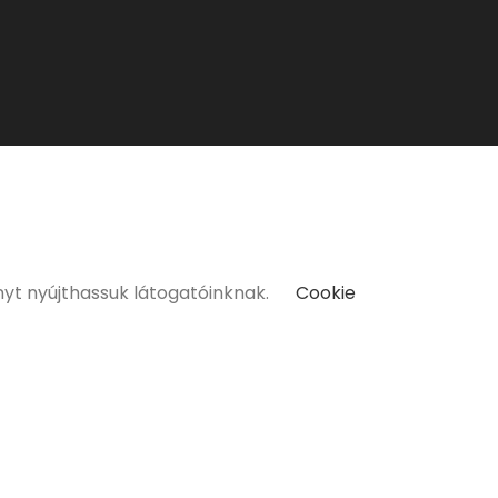
kat kizárólag 18 életévüket betöltött vásárlóinknak tudunk
nyt nyújthassuk látogatóinknak.
Cookie