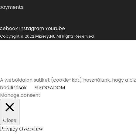
cebook
Instagram
Youtube
Copyright © 2022
Mixery.HU
All Rights Reserved.
A Mixery.hu elkötelezett híve és támogatója a felelősségt
Elmúltam 18 éves
Nem vagyok még 18 éves
A weboldalon sütiket (cookie-kat) használunk, hogy a bi
beállítások
ELFOGADOM
Manage consent
Close
Privacy Overview