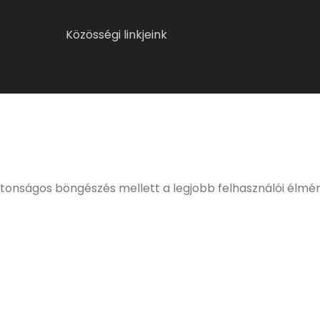
Közösségi linkjeink
ELMÚLTÁL MÁR 18 ÉVES?
eljes, kulturált italfogyasztásnak. Alkoholtartalmú italo
értékesíteni!
ztonságos böngészés mellett a legjobb felhasználói élmé