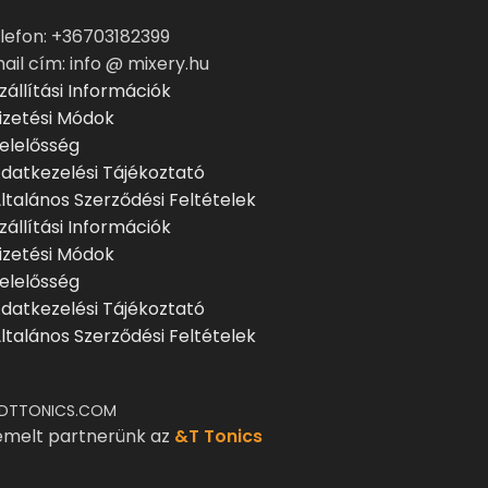
lefon: +36703182399
ail cím: info @ mixery.hu
zállítási Információk
izetési Módok
elelősség
datkezelési Tájékoztató
ltalános Szerződési Feltételek
zállítási Információk
izetési Módok
elelősség
datkezelési Tájékoztató
ltalános Szerződési Feltételek
DTTONICS.COM
emelt partnerünk az
&T Tonics