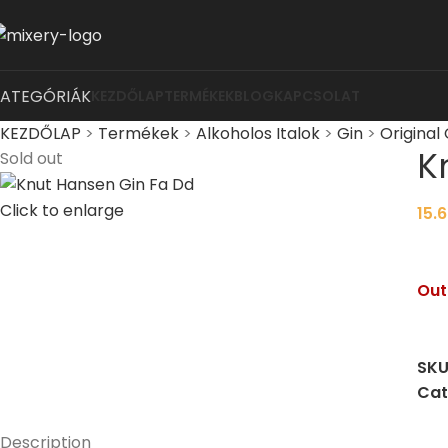
KATEGÓRIÁK
KEZDŐLAP
TERMÉKEK
BLOG
KAPCSOLAT
KEZDŐLAP
>
Termékek
>
Alkoholos Italok
>
Gin
>
Original 
K
Sold out
Click to enlarge
15.
Out
SKU
Cat
Description