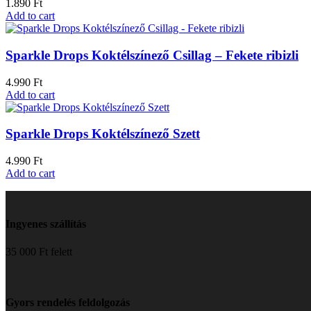
1.890
Ft
Add to cart
Sparkle Drops Koktélszínező Csillag – Fekete ribizli
4.990
Ft
Add to cart
Sparkle Drops Koktélszínező Szett
4.990
Ft
Add to cart
Ingyenes szállítás
35 000 Ft felett
Gyors rendelés feldolgozás