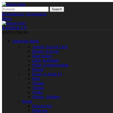
Search
Bejelentkezés / Regisztráció
Menu
0
termékek
0
Ft
KATEGÓRIÁK
Alkoholos Italok
Aperitif, Keserű Likőr
Brandy, Konyak
Hard Seltzer
Likőr, Krémlikőr
Párlat, Gyümölcspárlat
Pezsgő
Ready to Drink
Új
Rum
Tequila
Vermut
Vodka
Whisky, Whiskey
Borok
Desszert bor
Fehér bor