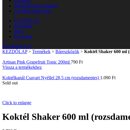
Szirupok
Alkoholmentes párlatok
Ajándékcsomagolás
KEZDŐLAP
Termékek
Blog
Kapcsolat
0
termékek
0
Ft
KEZDŐLAP
>
Termékek
>
Báreszközök
>
Koktél Shaker 600 ml 
Artisan Pink Grapefruit Tonic 200ml
790
Ft
Vissza a termékekhez
Koktélkanál Csavart Nyéllel 28,5 cm (rozsdamentes)
1.090
Ft
Sold out
Click to enlarge
Koktél Shaker 600 ml (rozsdame