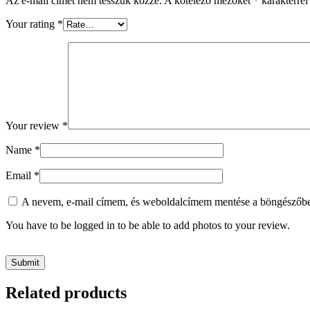
Az e-mail címet nem tesszük közzé.
A kötelező mezőket
*
karakterrel 
Your rating
*
Your review
*
Name
*
Email
*
A nevem, e-mail címem, és weboldalcímem mentése a böngészőb
You have to be logged in to be able to add photos to your review.
Related products