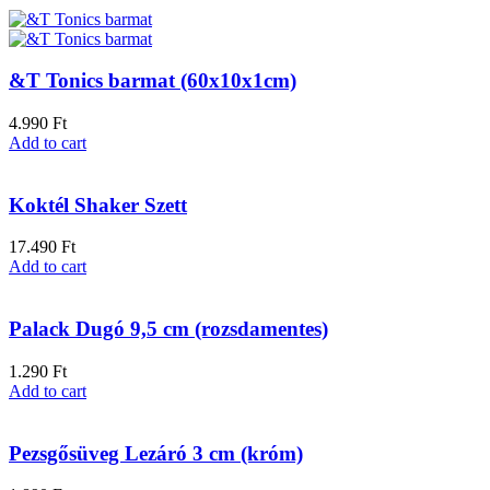
&T Tonics barmat (60x10x1cm)
4.990
Ft
Add to cart
Koktél Shaker Szett
17.490
Ft
Add to cart
Palack Dugó 9,5 cm (rozsdamentes)
1.290
Ft
Add to cart
Pezsgősüveg Lezáró 3 cm (króm)