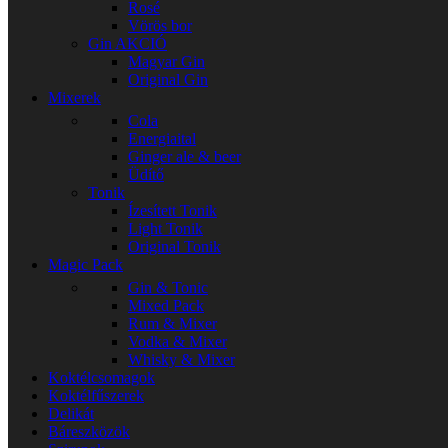
Rosé
Vörös bor
Gin
AKCIÓ
Magyar Gin
Original Gin
Mixerek
Cola
Energiaital
Ginger ale & beer
Üdítő
Tonik
Ízesített Tonik
Light Tonik
Original Tonik
Magic Pack
Gin & Tonic
Mixed Pack
Rum & Mixer
Vodka & Mixer
Whisky & Mixer
Koktélcsomagok
Koktélfűszerek
Delikát
Báreszközök