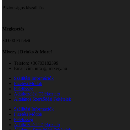
Biztonságos kiszállítás
Meglepetés
30 000 Ft felett
Mixery | Drinks & More!
Telefon: +36703182399
Email cím: info @ mixery.hu
Szállítási Információk
Fizetési Módok
Felelősség
Adatkezelési Tájékoztató
Általános Szerződési Feltételek
Szállítási Információk
Fizetési Módok
Felelősség
Adatkezelési Tájékoztató
Általános Szerződési Feltételek