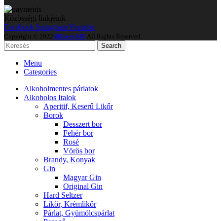
Közösségi linkjeink
Facebook
Instagram
Youtube
Copyright © 2022
Mixery.HU
All Rights Reserved.
Search
Menu
Categories
Alkoholmentes párlatok
Alkoholos Italok
Aperitif, Keserű Likőr
Borok
Desszert bor
Fehér bor
Rosé
Vörös bor
Brandy, Konyak
Gin
Magyar Gin
Original Gin
Hard Seltzer
Likőr, Krémlikőr
Párlat, Gyümölcspárlat