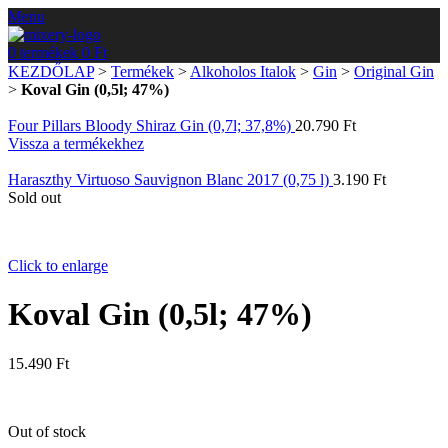
Menu
0
termékek
0
Ft
KEZDŐLAP
>
Termékek
>
Alkoholos Italok
>
Gin
>
Original Gin
>
Koval Gin (0,5l; 47%)
Four Pillars Bloody Shiraz Gin (0,7l; 37,8%)
20.790
Ft
Vissza a termékekhez
Haraszthy Virtuoso Sauvignon Blanc 2017 (0,75 l)
3.190
Ft
Sold out
Click to enlarge
Koval Gin (0,5l; 47%)
15.490
Ft
Out of stock