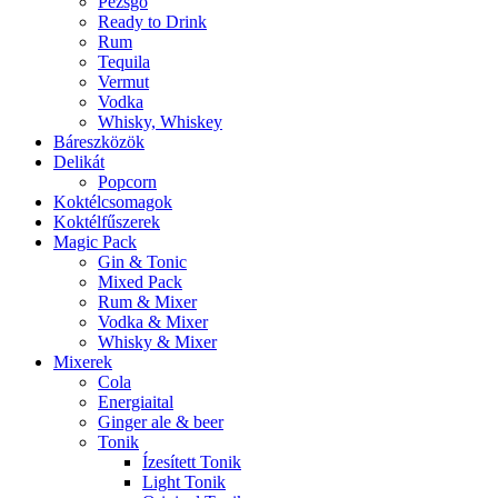
Pezsgő
Ready to Drink
Rum
Tequila
Vermut
Vodka
Whisky, Whiskey
Báreszközök
Delikát
Popcorn
Koktélcsomagok
Koktélfűszerek
Magic Pack
Gin & Tonic
Mixed Pack
Rum & Mixer
Vodka & Mixer
Whisky & Mixer
Mixerek
Cola
Energiaital
Ginger ale & beer
Tonik
Ízesített Tonik
Light Tonik