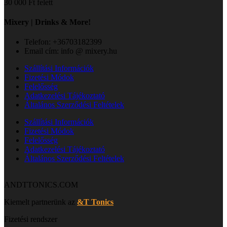
30 000 Ft felett
Mixery | Drinks & More!
Telefon: +36703182399
Email cím: info @ mixery.hu
Szállítási Információk
Fizetési Módok
Felelősség
Adatkezelési Tájékoztató
Általános Szerződési Feltételek
Szállítási Információk
Fizetési Módok
Felelősség
Adatkezelési Tájékoztató
Általános Szerződési Feltételek
ANDTTONICS.COM
Kiemelt partnerünk az
&T Tonics
Fizetési rendszer