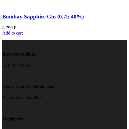
Bombay Sapphire Gin (0,7l; 40%)
8.790
Ft
Add to cart
Ingyenes szállítás
35 000 Ft felett
Gyors rendelés feldolgozás
Biztonságos kiszállítás
Meglepetés