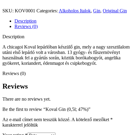
SKU:
KOV0001
Categories:
Alkoholos Italok
,
Gin
,
Original Gin
Description
Reviews (0)
Description
A chicagoi Koval lepárlóban készülő gin, mely a nagy szesztilalom
utáni első lepárló volt a városban. 13 gyógy- és fűszernövényt
használnak fel a gyártás során, köztük borókabogyót, angelika
gyökeret, koriandert, édenmagot és csipkebogyót.
Reviews (0)
Reviews
There are no reviews yet.
Be the first to review “Koval Gin (0,5l; 47%)”
Az e-mail címet nem tesszük közzé.
A kötelező mezőket
*
karakterrel jelöltük