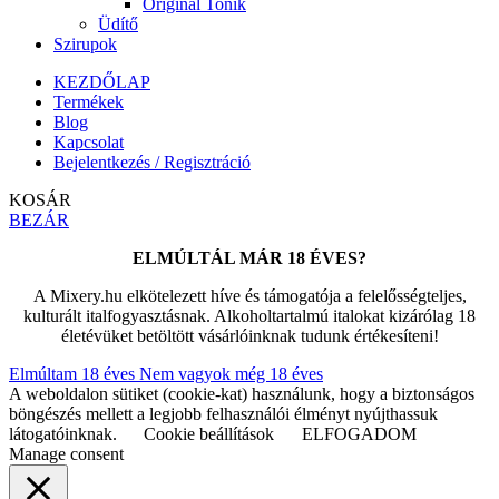
Original Tonik
Üdítő
Szirupok
KEZDŐLAP
Termékek
Blog
Kapcsolat
Bejelentkezés / Regisztráció
KOSÁR
BEZÁR
ELMÚLTÁL MÁR 18 ÉVES?
A Mixery.hu elkötelezett híve és támogatója a felelősségteljes,
kulturált italfogyasztásnak. Alkoholtartalmú italokat kizárólag 18
életévüket betöltött vásárlóinknak tudunk értékesíteni!
Elmúltam 18 éves
Nem vagyok még 18 éves
A weboldalon sütiket (cookie-kat) használunk, hogy a biztonságos
böngészés mellett a legjobb felhasználói élményt nyújthassuk
látogatóinknak.
Cookie beállítások
ELFOGADOM
Manage consent