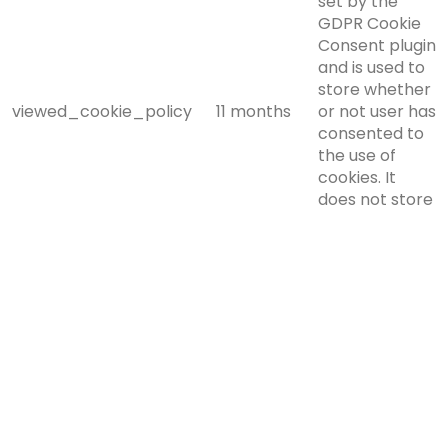
set by the
GDPR Cookie
Consent plugin
and is used to
store whether
viewed_cookie_policy
11 months
or not user has
consented to
the use of
cookies. It
does not store
any personal
data.
Functional
Functional
Functional cookies help to perform certain
functionalities like sharing the content of the website on