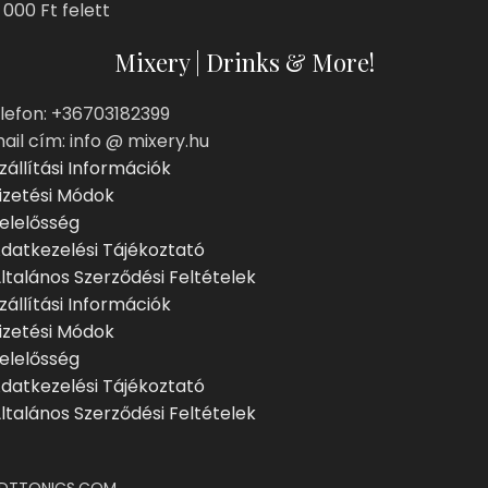
 000 Ft felett
Mixery | Drinks & More!
lefon: +36703182399
ail cím: info @ mixery.hu
zállítási Információk
izetési Módok
elelősség
datkezelési Tájékoztató
ltalános Szerződési Feltételek
zállítási Információk
izetési Módok
elelősség
datkezelési Tájékoztató
ltalános Szerződési Feltételek
DTTONICS.COM