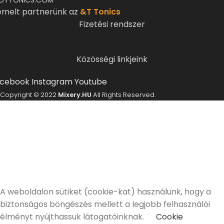
emelt partnerünk az
&T Tonics
Fizetési rendszer
Közösségi linkjeink
cebook
Instagram
Youtube
Copyright © 2022
Mixery.HU
All Rights Reserved.
ELMÚLTÁL MÁR 18 ÉVES?
A Mixery.hu elkötelezett híve és támogatója a
felelősségteljes, kulturált italfogyasztásnak.
Alkoholtartalmú italokat kizárólag 18 életévüket
betöltött vásárlóinknak tudunk értékesíteni!
Elmúltam 18 éves
Nem vagyok még 18 éves
A weboldalon sütiket (cookie-kat) használunk, hogy a
biztonságos böngészés mellett a legjobb felhasználói
élményt nyújthassuk látogatóinknak.
Cookie