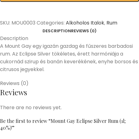
SKU:
MOU0003
Categories:
Alkoholos Italok
,
Rum
DESCRIPTION
REVIEWS (0)
Description
A Mount Gay egy igazán gazdag és fűszeres barbadosi
rum. Az Eclipse Silver tökéletes, érett harmóniája a
cukornád szirup és banán keverékének, enyhe borsos és
citrusos jegyekkel.
Reviews (0)
Reviews
There are no reviews yet.
Be the first to review “Mount Gay Eclipse Silver Rum (1l;
40%)”