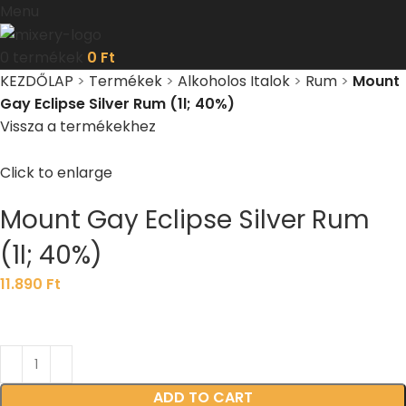
Menu
0
termékek
0
Ft
KEZDŐLAP
>
Termékek
>
Alkoholos Italok
>
Rum
>
Mount
Gay Eclipse Silver Rum (1l; 40%)
Vissza a termékekhez
Click to enlarge
Mount Gay Eclipse Silver Rum
(1l; 40%)
11.890
Ft
ADD TO CART