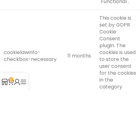
"Functional".
This cookie is
set by GDPR
Cookie
Consent
plugin. The
cookielawinfo-
cookies is used
11 months
checkbox-necessary
to store the
user consent
for the cookies
in the
0
category
"Necessary".
This cookie is
set by GDPR
Cookie
Consent
plugin. The