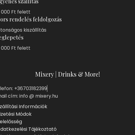
gyenes szállítás
 000 Ft felett
ors rendelés feldolgozás
ztonságos kiszállítás
glepetés
 000 Ft felett
Mixery | Drinks & More!
lefon: +36703182399
ail cím: info @ mixery.hu
zállítási Információk
izetési Módok
elelősség
datkezelési Tájékoztató