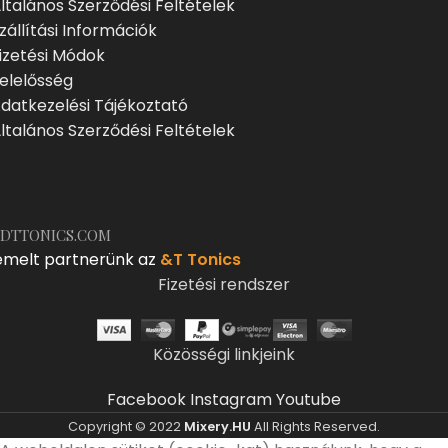
ltalános Szerződési Feltételek
zállítási Információk
izetési Módok
elelősség
datkezelési Tájékoztató
ltalános Szerződési Feltételek
DTTONICS.COM
emelt partnerünk az
&T Tonics
Fizetési rendszer
Közösségi linkjeink
Facebook
Instagram
Youtube
Copyright © 2022
Mixery.HU
All Rights Reserved.