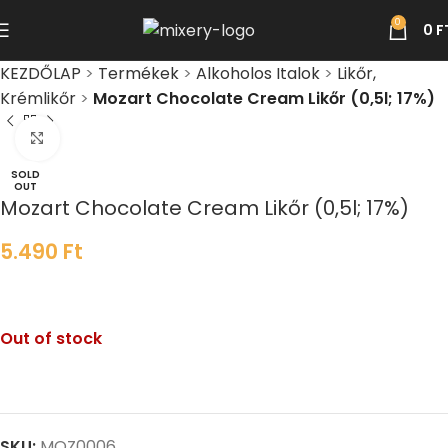
0
0
F
KEZDŐLAP
>
Termékek
>
Alkoholos Italok
>
Likőr,
Krémlikőr
>
Mozart Chocolate Cream Likőr (0,5l; 17%)
Click to enlarge
SOLD
OUT
Mozart Chocolate Cream Likőr (0,5l; 17%)
5.490
Ft
Out of stock
SKU:
MOZ0006