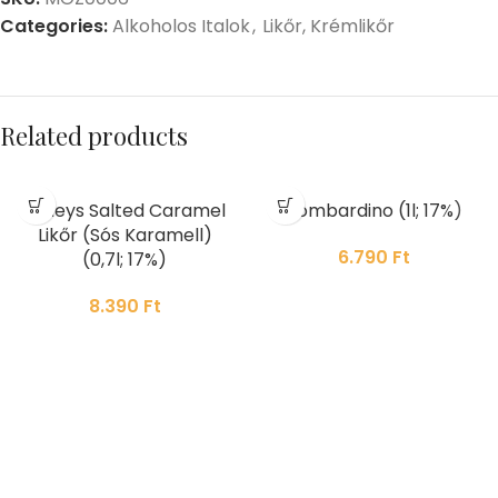
Categories:
Alkoholos Italok
,
Likőr, Krémlikőr
Related products
Baileys Salted Caramel
Bombardino (1l; 17%)
Likőr (Sós Karamell)
6.790
Ft
(0,7l; 17%)
8.390
Ft