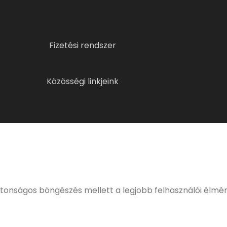
Fizetési rendszer
Közösségi linkjeink
ELMÚLTÁL MÁR 18 ÉVES?
eljes, kulturált italfogyasztásnak. Alkoholtartalmú italo
értékesíteni!
ztonságos böngészés mellett a legjobb felhasználói élmé