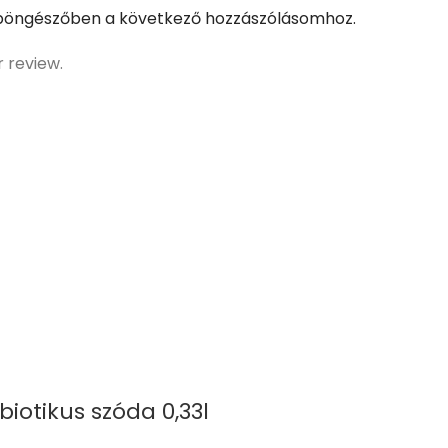
böngészőben a következő hozzászólásomhoz.
r review.
otikus szóda 0,33l