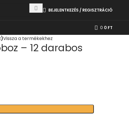
BEJELENTKEZÉS / REGISZTRÁCIÓ
0
0
FT
z)
Vissza a termékekhez
boz – 12 darabos