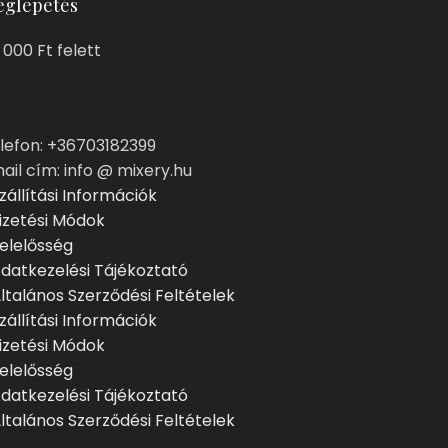
glepetés
 000 Ft felett
lefon: +36703182399
ail cím: info @ mixery.hu
zállítási Információk
izetési Módok
elelősség
datkezelési Tájékoztató
ltalános Szerződési Feltételek
zállítási Információk
izetési Módok
elelősség
datkezelési Tájékoztató
ltalános Szerződési Feltételek