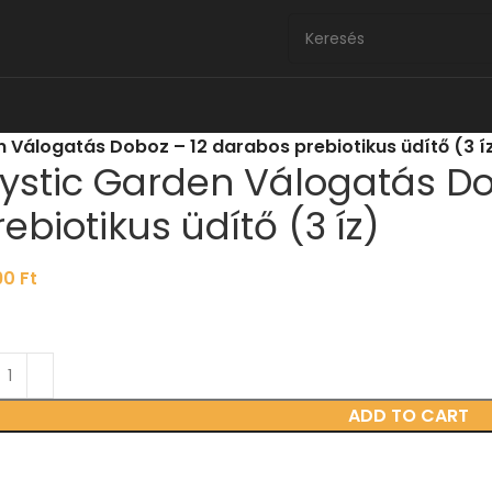
 Válogatás Doboz – 12 darabos prebiotikus üdítő (3 í
ystic Garden Válogatás Do
rebiotikus üdítő (3 íz)
90
Ft
ADD TO CART