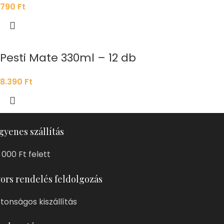
790
Ft
Pesti Mate 330ml – 12 db
8.390
Ft
gyenes szállítás
 000 Ft felett
ors rendelés feldolgozás
ztonságos kiszállítás