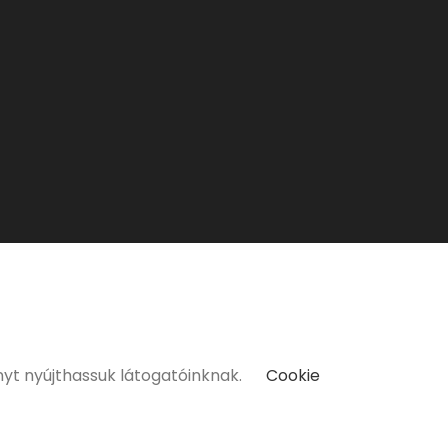
kat kizárólag 18 életévüket betöltött vásárlóinknak tudunk
nyt nyújthassuk látogatóinknak.
Cookie