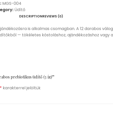
:
MGS-004
egory:
Üdítő
DESCRIPTION
REVIEWS (0)
ajándékozásra is alkalmas csomagban. A 12 darabos vál
ítőkből — tökéletes kóstoláshoz, ajándékozáshoz vagy a 
abos prebiotikus üdítő (3 íz)”
*
karakterrel jelöltük