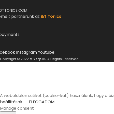
DTTONICS.COM
emelt partnerünk az
&T Tonics
cebook
Instagram
Youtube
Copyright © 2022
Mixery.HU
All Rights Reserved.
A Mixery.hu elkötelezett híve és támogatója a felelősségt
Elmúltam 18 éves
Nem vagyok még 18 éves
A weboldalon sütiket (cookie-kat) használunk, hogy a bi
beállítások
ELFOGADOM
Manage consent