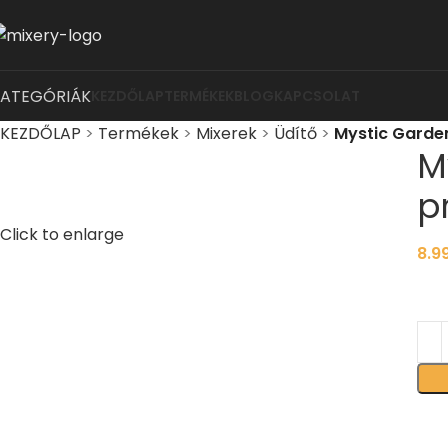
KATEGÓRIÁK
KEZDŐLAP
TERMÉKEK
BLOG
KAPCSOLAT
KEZDŐLAP
>
Termékek
>
Mixerek
>
Üdítő
>
Mystic Garden
M
p
Click to enlarge
8.9