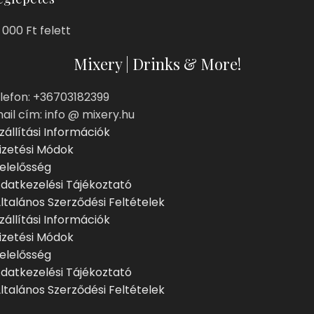
 000 Ft felett
Mixery | Drinks & More!
lefon: +36703182399
ail cím: info @ mixery.hu
zállítási Információk
izetési Módok
elelősség
datkezelési Tájékoztató
ltalános Szerződési Feltételek
zállítási Információk
izetési Módok
elelősség
datkezelési Tájékoztató
ltalános Szerződési Feltételek