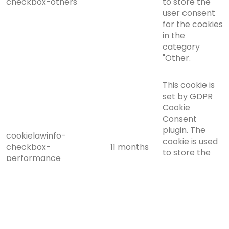
checkbox-others
to store the
user consent
for the cookies
in the
category
"Other.
This cookie is
set by GDPR
Cookie
Consent
plugin. The
cookielawinfo-
cookie is used
checkbox-
11 months
to store the
performance
user consent
for the cookies
in the
category
"Performance".