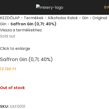
0
KEZDŐLAP
>
Termékek
>
Alkoholos Italok
>
Gin
>
Original
Gin
>
Saffron Gin (0,7l; 40%)
Vissza a termékekhez
Sold out
Click to enlarge
Saffron Gin (0,7l; 40%)
12.190
Ft
Out of stock
SKU:
SAF0001