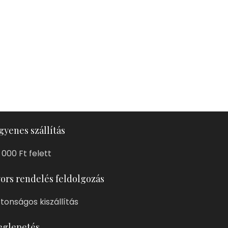
gyenes szállítás
 000 Ft felett
ors rendelés feldolgozás
ztonságos kiszállítás
glepetés