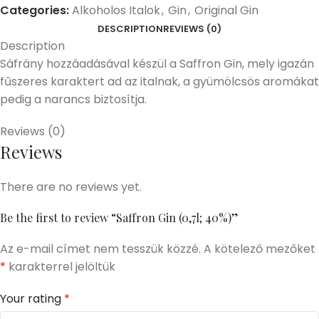
Categories:
Alkoholos Italok
,
Gin
,
Original Gin
DESCRIPTION
REVIEWS (0)
Description
Sáfrány hozzáadásával készül a Saffron Gin, mely igazán
fűszeres karaktert ad az italnak, a gyümölcsös aromákat
pedig a narancs biztosítja.
Reviews (0)
Reviews
There are no reviews yet.
Be the first to review “Saffron Gin (0,7l; 40%)”
Az e-mail címet nem tesszük közzé.
A kötelező mezőket
*
karakterrel jelöltük
Your rating
*